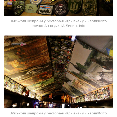
Військові шеврони у ресторані «Криївка» у Львові/Фото:
Ілечко Анна для ІА Дивись.info
Військові шеврони у ресторані «Криївка» у Львові/Фото: