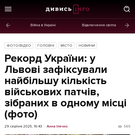
Війна в Україні
Відключення світла
ГОЛОВНЕ
Новини
ФОТО/ВІДЕО
ГОЛОВНІ
МІСТО
НОВИНИ
Політика
Рекорд України: у
Економіка
Львові зафіксували
найбільшу кількість
Бізнес
військових патчів,
Життя
зібраних в одному місці
Культура
(фото)
Афіша
29 серпня 2025, 16:43
Анна Ілечко
565