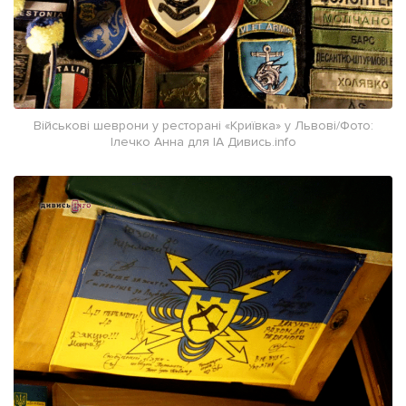
Військові шеврони у ресторані «Криївка» у Львові/Фото:
Ілечко Анна для ІА Дивись.info