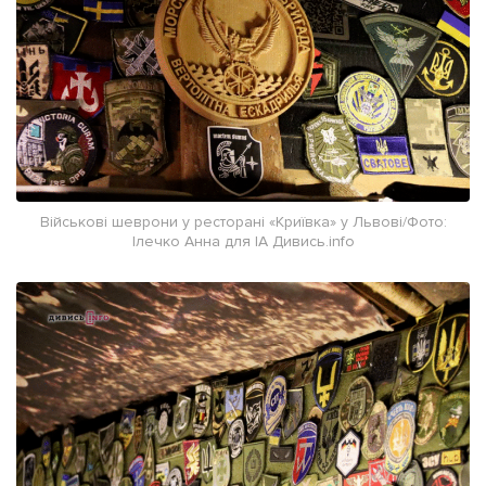
Військові шеврони у ресторані «Криївка» у Львові/Фото:
Ілечко Анна для ІА Дивись.info