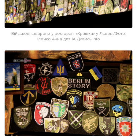
Військові шеврони у ресторані «Криївка» у Львові/Фото:
Ілечко Анна для ІА Дивись.info