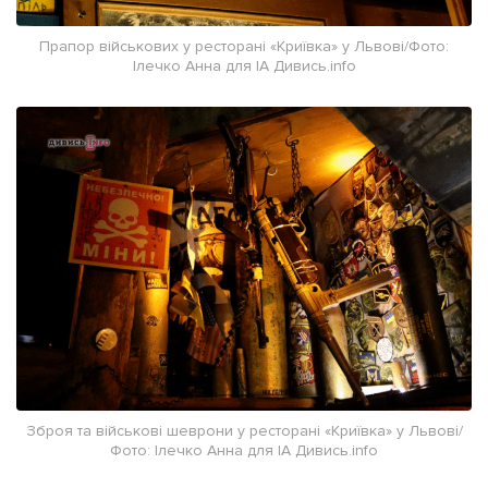
Прапор військових у ресторані «Криївка» у Львові/Фото:
Ілечко Анна для ІА Дивись.info
Зброя та військові шеврони у ресторані «Криївка» у Львові/
Фото: Ілечко Анна для ІА Дивись.info