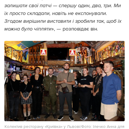
залишати свої патчі — спершу один, два, три. Ми
їх просто складали, навіть не експонували.
Згодом вирішили виставити і зробили так, щоб їх
можна було чіпляти
», — розповідає він.
Колектив ресторану «Криївка» у Львові/Фото: Ілечко Анна для