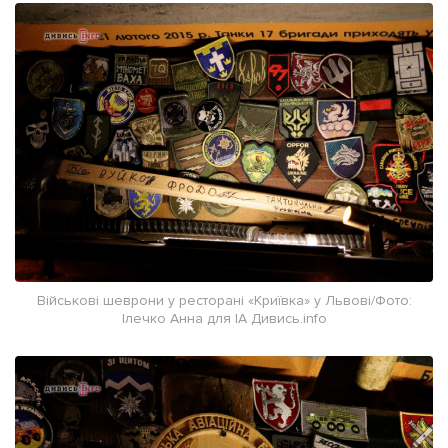
Військові шеврони у ресторані «Криївка» у Львові/Фото:
Ілечко Анна для ІА Дивись.info