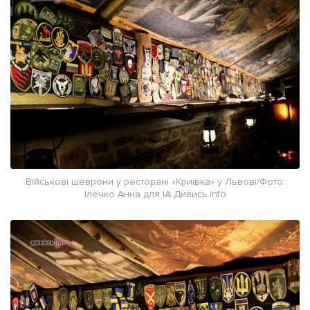
Військові шеврони у ресторані «Криївка» у Львові/Фото:
Ілечко Анна для ІА Дивись.info