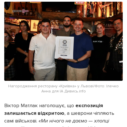
Нагородження ресторану «Криївка» у Львові/Фото: Ілечко
Анна для ІА Дивись.info
Віктор Матлак наголошує, що
експозиція
залишається відкритою
, а шеврони чіпляють
самі військові.
«Ми нічого не даємо — хлопці