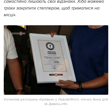
самостійно лишають свої відзнаки. Хіба можемо
трохи закріпити степлером, щоб трималися на
місці»
.
Колектив ресторану «Криївка» у Львові/Фото: Ілечко Анна для
ІА Дивись.info