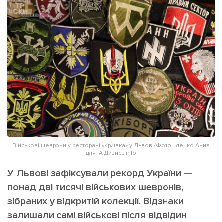
ІНШЕ
Інтерв'ю
Прес-релізи
Картки
Фото/Відео
Репортаж
Made in Lviv
Розслідування
Погляди
Ініціативи
Лонгріди
Військові шеврони у ресторані «Криївка» у Львові/Фото: Ілечко Анна
для ІА Дивись.info
Зв'язатися з нами
[email protected]
Реклама на сайті
У Львові зафіксували рекорд України —
понад дві тисячі військових шевронів,
Політика конфіденційності
зібраних у відкритій колекції. Відзнаки
залишали самі військові після відвідин
Наші соц мережі