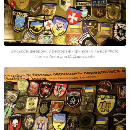
Військові шеврони у ресторані «Криївка» у Львові/Фото:
Ілечко Анна для ІА Дивись.info