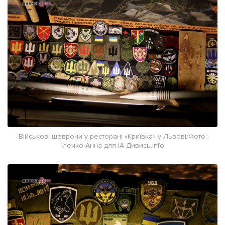
Військові шеврони у ресторані «Криївка» у Львові/Фото:
Ілечко Анна для ІА Дивись.info