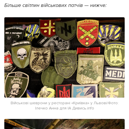
Більше світлин військових патчів — нижче:
Військові шеврони у ресторані «Криївка» у Львові/Фото:
Ілечко Анна для ІА Дивись.info