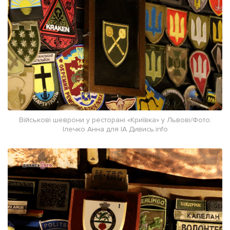
Військові шеврони у ресторані «Криївка» у Львові/Фото:
Ілечко Анна для ІА Дивись.info