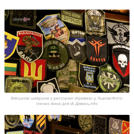
Військові шеврони у ресторані «Криївка» у Львові/Фото:
Ілечко Анна для ІА Дивись.info