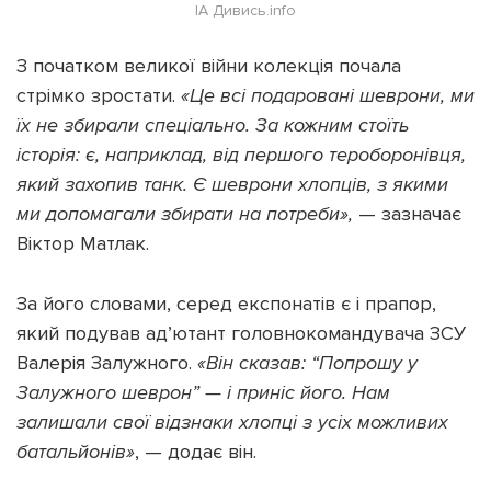
ІА Дивись.info
З початком великої війни колекція почала
стрімко зростати.
«Це всі подаровані шеврони, ми
їх не збирали спеціально. За кожним стоїть
історія: є, наприклад, від першого тероборонівця,
який захопив танк. Є шеврони хлопців, з якими
ми допомагали збирати на потреби»,
— зазначає
Віктор Матлак.
За його словами, серед експонатів є і прапор,
який подував ад’ютант головнокомандувача ЗСУ
Валерія Залужного.
«Він сказав: “Попрошу у
Залужного шеврон” — і приніс його. Нам
залишали свої відзнаки хлопці з усіх можливих
батальйонів»
, — додає він.