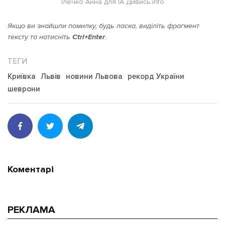
Ілечко Анна для ІА Дивись.info
Якщо ви знайшли помилку, будь ласка, виділіть фрагмент
тексту та натисніть
Ctrl+Enter
.
Криївка
Львів
новини Львова
рекорд України
шеврони
Коментарі
РЕКЛАМА