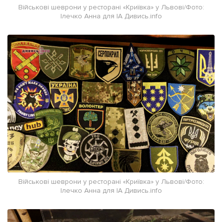
Військові шеврони у ресторані «Криївка» у Львові/Фото:
Ілечко Анна для ІА Дивись.info
Військові шеврони у ресторані «Криївка» у Львові/Фото:
Ілечко Анна для ІА Дивись.info