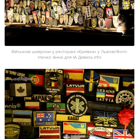
Військові шеврони у ресторані «Криївка» у Львові/Фото:
Ілечко Анна для ІА Дивись.info