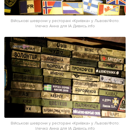
Військові шеврони у ресторані «Криївка» у Львові/Фото:
Ілечко Анна для ІА Дивись.info
Військові шеврони у ресторані «Криївка» у Львові/Фото:
Ілечко Анна для ІА Дивись.info