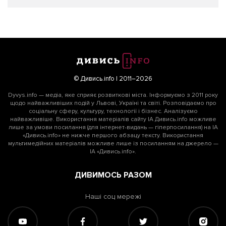
© Дивись.info | 2011–2026
Dyvys.info — медіа, яке сприяє розвиткові міста. Інформуємо з 2011 року
щодо найважливіших подій у Львові, Україні та світі. Розповідаємо про
соціальну сферу, культуру, технології і бізнес. Аналізуємо
найважливіше. Використання матеріалів сайту ІА Дивись.info можливе
лише за умови посилання (для інтернет-видань — гіперпосилання) на ІА
«Дивись.info» не нижче першого абзацу тексту. Використання
мультимедійних матеріалів можливе лише із посиланням на джерело —
ІА «Дивись.info».
ДИВИМОСЬ РАЗОМ
Наші соц мережі