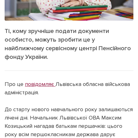
ІНШЕ
Інтерв'ю
Прес-релізи
Картки
Фото/Відео
Ті, кому зручніше подати документи
Репортаж
Made in Lviv
особисто, можуть зробити це у
Розслідування
найближчому сервісному центрі Пенсійного
Погляди
фонду України.
Ініціативи
Лонгріди
Про це
повідомляє
Львівська обласна військова
адміністрація.
Зв'язатися з нами
[email protected]
Реклама на сайті
До старту нового навчального року залишаються
лічені дні. Начальник Львівської ОВА Максим
Політика конфіденційності
Козицький нагадав батькам першачків: цього
року всім першокласникам держава дарує
Наші соц мережі