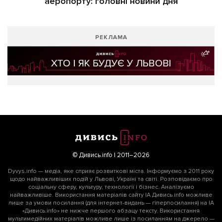
аеропорту: головні новини дня
РЕКЛАМА
© Дивись.info | 2011–2026
Dyvys.info — медіа, яке сприяє розвиткові міста. Інформуємо з 2011 року
щодо найважливіших подій у Львові, Україні та світі. Розповідаємо про
соціальну сферу, культуру, технології і бізнес. Аналізуємо
найважливіше. Використання матеріалів сайту ІА Дивись.info можливе
лише за умови посилання (для інтернет-видань — гіперпосилання) на ІА
«Дивись.info» не нижче першого абзацу тексту. Використання
мультимедійних матеріалів можливе лише із посиланням на джерело —