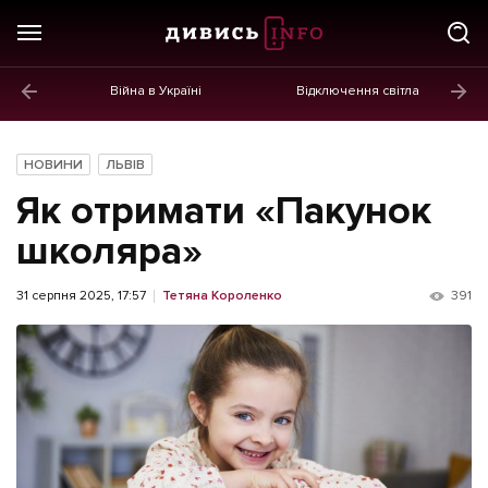
Війна в Україні
Відключення світла
ГОЛОВНЕ
Новини
НОВИНИ
ЛЬВІВ
Політика
Як отримати «Пакунок
Економіка
школяра»
Бізнес
31 серпня 2025, 17:57
Тетяна Короленко
391
Життя
Культура
Афіша