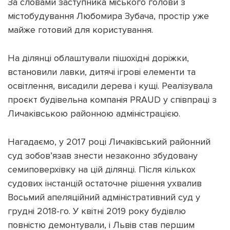
За словами заступника міського голови з
містобудування Любомира Зубача, простір уже
майже готовий для користування.
На ділянці облаштували пішохідні доріжки,
Підтримати dyvys.info
встановили лавки, дитячі ігрові елементи та
освітлення, висадили дерева і кущі. Реалізувала
проєкт будівельна компанія PRAUD у співпраці з
Личаківською районною адміністрацією.
Нагадаємо, у 2017 році Личаківський районний
суд зобов’язав знести незаконно збудовану
семиповерхівку на цій ділянці. Після кількох
судових інстанцій остаточне рішення ухвалив
Восьмий апеляційний адміністративний суд у
грудні 2018-го. У квітні 2019 року будівлю
повністю демонтували, і Львів став першим