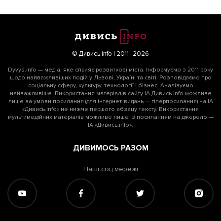
© Дивись.info | 2011–2026
Dyvys.info — медіа, яке сприяє розвиткові міста. Інформуємо з 2011 року
щодо найважливіших подій у Львові, Україні та світі. Розповідаємо про
соціальну сферу, культуру, технології і бізнес. Аналізуємо
найважливіше. Використання матеріалів сайту ІА Дивись.info можливе
лише за умови посилання (для інтернет-видань — гіперпосилання) на ІА
«Дивись.info» не нижче першого абзацу тексту. Використання
мультимедійних матеріалів можливе лише із посиланням на джерело —
ІА «Дивись.info».
ДИВИМОСЬ РАЗОМ
Наші соц мережі