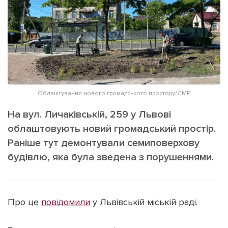
ІНШЕ
Інтерв'ю
Прес-релізи
Картки
Фото/Відео
Репортаж
Made in Lviv
Розслідування
Погляди
Облаштування нового громадського простору/ЛМР
Ініціативи
На вул. Личаківській, 259 у Львові
Лонгріди
облаштовують новий громадський простір.
Раніше тут демонтували семиповерхову
будівлю, яка була зведена з порушеннями.
Зв'язатися з нами
[email protected]
Реклама на сайті
Політика конфіденційності
Про це
повідомили
у Львівській міській раді.
Наші соц мережі