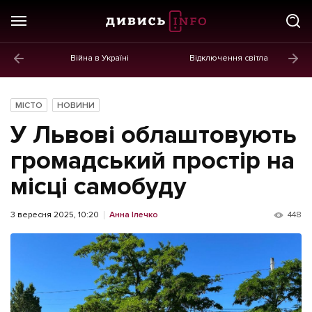
Війна в Україні
Відключення світла
ГОЛОВНЕ
Новини
МІСТО
НОВИНИ
Політика
У Львові облаштовують
Економіка
громадський простір на
місці самобуду
Бізнес
Життя
3 вересня 2025, 10:20
Анна Ілечко
448
Культура
Афіша