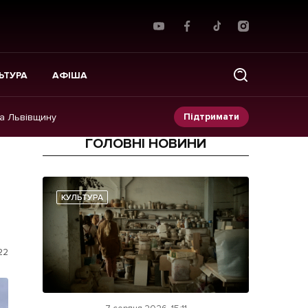
ЬТУРА
АФІША
Підтримати
на Львівщину
ГОЛОВНІ НОВИНИ
Прес-релізи
Фото/Відео
КУЛЬТУРА
Made in Lviv
22