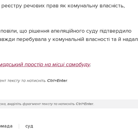
 реєстру речових прав як комунальну власність,
повіли, що рішення апеляційного суду підтвердило
вжди перебувала у комунальній власності та й надал
адський простір на місці самобуду
.
нт тексту та натисніть
Ctrl+Enter
.
ка, виділіть фрагмент тексту та натисніть
Ctrl+Enter
.
суд
ромада