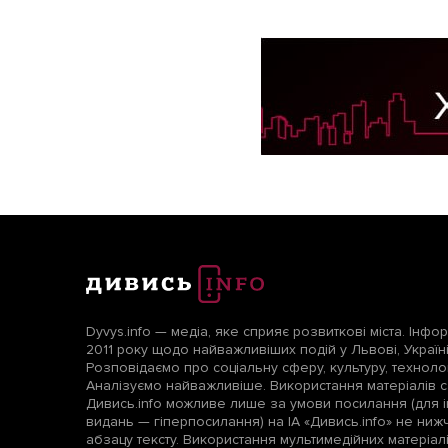
Dyvys.info — медіа, яке сприяє розвиткові міста. Інфо
2011 року щодо найважливіших подій у Львові, Україні т
Розповідаємо про соціальну сферу, культуру, технологі
Аналізуємо найважливіше. Використання матеріалів с
Дивись.info можливе лише за умови посилання (для і
видань — гіперпосилання) на ІА «Дивись.info» не ни
абзацу тексту. Використання мультимедійних матеріа