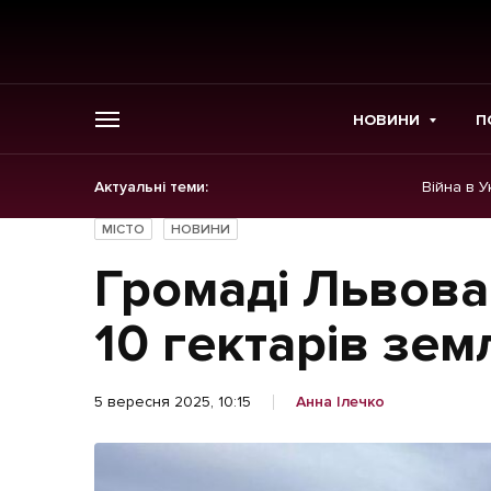
НОВИНИ
П
Актуальні теми:
Війна в У
ГОЛОВНЕ
МІСТО
НОВИНИ
Новини
Громаді Львов
Політика
10 гектарів зем
Економіка
5 вересня 2025, 10:15
Анна Ілечко
Бізнес