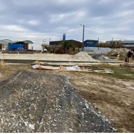
Лонгріди
[email protected]
Рекл
Політика конфіденційност