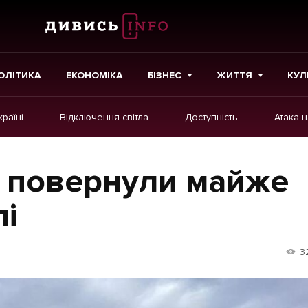
ОЛІТИКА
ЕКОНОМІКА
БІЗНЕС
ЖИТТЯ
КУЛ
країні
Відключення світла
Доступність
Атака 
ІНШЕ
Інтерв'ю
а повернули майже
Картки
лі
Репортаж
Розслідування
3
Погляди
Ініціативи