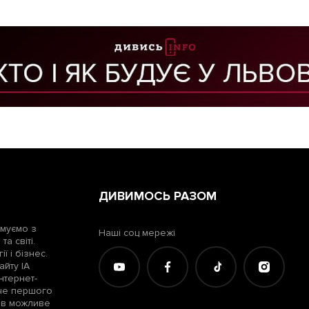
ДИВИМОСЬ РАЗОМ
рмуємо з
Наші соц мережі
а світі.
ї і бізнес.
айту ІА
нтернет-
жче першого
лів можливе