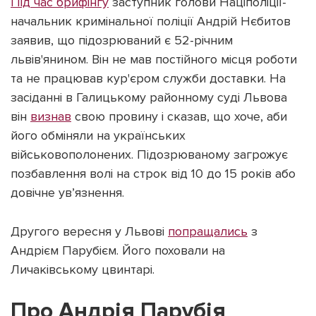
Під час брифінгу
заступник голови Націполіції-
начальник кримінальної поліції Андрій Нєбитов
заявив, що підозрюваний є 52-річним
львів'янином. Він не мав постійного місця роботи
та не працював кур'єром служби доставки. На
засіданні в Галицькому районному суді Львова
він
визнав
свою провину і сказав, що хоче, аби
його обміняли на українських
військовополонених. Підозрюваному загрожує
позбавлення волі на строк від 10 до 15 років або
довічне ув’язнення.
Другого вересня у Львові
попращались
з
Андрієм Парубієм. Його поховали на
Личаківському цвинтарі.
Про Андрія Парубія