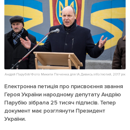
ІНШЕ
Інтерв'ю
Прес-релізи
Картки
Фото/Відео
Репортаж
Made in Lviv
Розслідування
Погляди
Ініціативи
Лонгріди
Андрій Парубій/Фото Микити Печенка для ІА Дивись.info/лютий, 2017 рік
Електронна петиція про присвоєння звання
Зв'язатися з нами
Героя України народному депутату Андрію
[email protected]
Реклама на сайті
Парубію зібрала 25 тисяч підписів. Тепер
документ має розглянути Президент
Політика конфіденційності
України.
Наші соц мережі