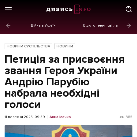
Війна в Україні
Відключення світла
ГОЛОВНЕ
Новини
НОВИНИ СУСПІЛЬСТВА
НОВИНИ
Політика
Петиція за присвоєння
Економіка
звання Героя України
Андрію Парубію
Бізнес
набрала необхідні
Життя
голоси
Культура
Афіша
11 вересня 2025, 09:59
Анна Ілечко
385