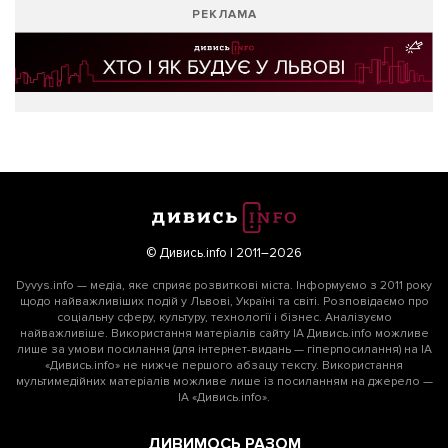
РЕКЛАМА
© Дивись.info | 2011–2026
Dyvys.info — медіа, яке сприяє розвиткові міста. Інформуємо з 2011 року
щодо найважливіших подій у Львові, Україні та світі. Розповідаємо про
соціальну сферу, культуру, технології і бізнес. Аналізуємо
найважливіше. Використання матеріалів сайту ІА Дивись.info можливе
лише за умови посилання (для інтернет-видань — гіперпосилання) на ІА
«Дивись.info» не нижче першого абзацу тексту. Використання
мультимедійних матеріалів можливе лише із посиланням на джерело —
ІА «Дивись.info».
ДИВИМОСЬ РАЗОМ