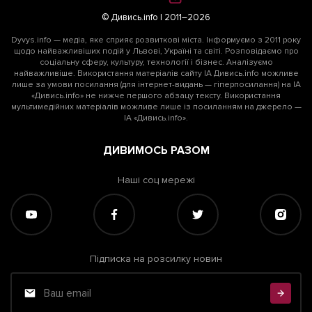
© Дивись.info | 2011–2026
Dyvys.info — медіа, яке сприяє розвиткові міста. Інформуємо з 2011 року
щодо найважливіших подій у Львові, Україні та світі. Розповідаємо про
соціальну сферу, культуру, технології і бізнес. Аналізуємо
найважливіше. Використання матеріалів сайту ІА Дивись.info можливе
лише за умови посилання (для інтернет-видань — гіперпосилання) на ІА
«Дивись.info» не нижче першого абзацу тексту. Використання
мультимедійних матеріалів можливе лише із посиланням на джерело —
ІА «Дивись.info».
ДИВИМОСЬ РАЗОМ
Наші соц мережі
Підписка на розсилку новин