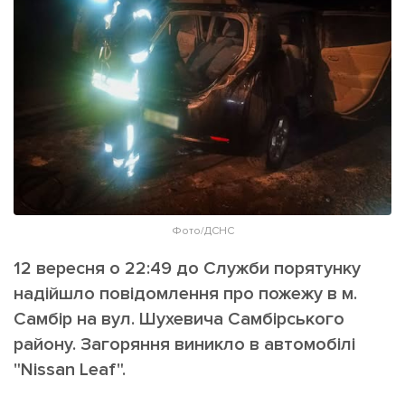
ІНШЕ
Інтерв'ю
Прес-релізи
Картки
Фото/Відео
Репортаж
Made in Lviv
Розслідування
Погляди
Ініціативи
Лонгріди
Фото/ДСНС
12 вересня о 22:49 до Служби порятунку
Зв'язатися з нами
надійшло повідомлення про пожежу в м.
[email protected]
Реклама на сайті
Самбір на вул. Шухевича Самбірського
району. Загоряння виникло в автомобілі
Політика конфіденційності
"Nissan Leaf".
Наші соц мережі