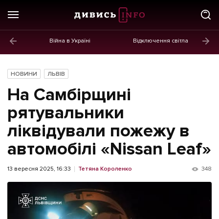
Війна в Україні
Відключення світла
ГОЛОВНЕ
Новини
НОВИНИ
ЛЬВІВ
Політика
На Самбірщині
Економіка
рятувальники
ліквідували пожежу в
Бізнес
автомобілі «Nissan Leaf»
Життя
Культура
13 вересня 2025, 16:33
Тетяна Короленко
348
Афіша