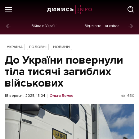
Війна в Україні
Відключення світла
ГОЛОВНЕ
Новини
УКРАЇНА
ГОЛОВНІ
НОВИНИ
Політика
До України повернули
Економіка
тіла тисячі загиблих
військових
Бізнес
Життя
18 вересня 2025, 15:04
Ольга Бомко
650
Культура
Афіша