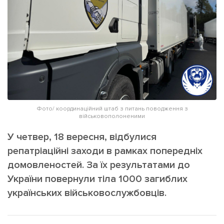
ІНШЕ
Інтерв'ю
Прес-релізи
Картки
Фото/Відео
Репортаж
Made in Lviv
Розслідування
Погляди
Ініціативи
Фото/ координаційний штаб з питань поводження з
військовополоненими
Лонгріди
У четвер, 18 вересня, відбулися
репатріаційні заходи в рамках попередніх
Зв'язатися з нами
домовленостей. За їх результатами до
[email protected]
Реклама на сайті
України повернули тіла 1000 загиблих
українських військовослужбовців.
Політика конфіденційності
Наші соц мережі