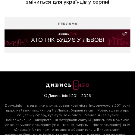
зміниться для українців у серпні
РЕКЛАМА
© Дивись.info | 2011–2026
Dyvys.info — медіа, яке сприяє розвиткові міста. Інформуємо з 2011 року
щодо найважливіших подій у Львові, Україні та світі. Розповідаємо про
соціальну сферу, культуру, технології і бізнес. Аналізуємо
найважливіше. Використання матеріалів сайту ІА Дивись.info можливе
лише за умови посилання (для інтернет-видань — гіперпосилання) на ІА
«Дивись.info» не нижче першого абзацу тексту. Використання
мультимедійних матеріалів можливе лише із посиланням на джерело —