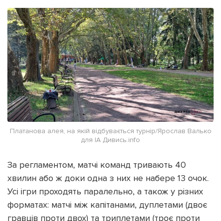
Платанова алея, на якій відбувається турнір/Ярослав Валько
для ІА Дивись.info
За регламентом, матчі команд тривають 40
хвилин або ж доки одна з них не набере 13 очок.
Усі ігри проходять паралельно, а також у різних
форматах: матчі між капітанами, дуплетами (двоє
гравців проти двох) та триплетами (троє проти