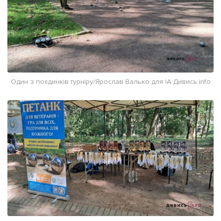
Один з поєдинків турніру/Ярослав Валько для ІА Дивись.info