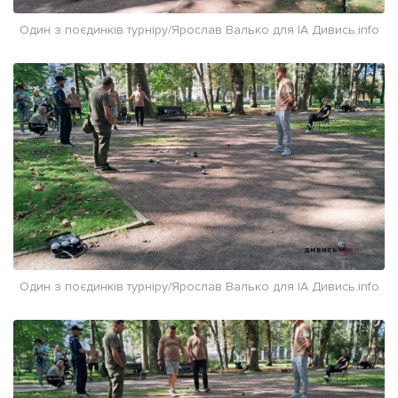
Один з поєдинків турніру/Ярослав Валько для ІА Дивись.info
Один з поєдинків турніру/Ярослав Валько для ІА Дивись.info