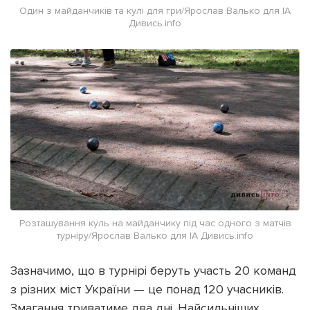
Один з майданчиків та кулі для гри/Ярослав Валько для ІА
Дивись.info
Розташування куль на майданчику під час одного з матчів
турніру/Ярослав Валько для ІА Дивись.info
Зазначимо, що в турнірі беруть участь 20 команд
з різних міст України — це понад 120 учасників.
Змагання триватиме два дні. Найсильніших