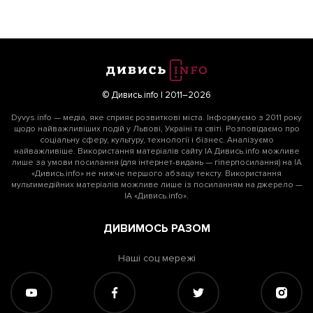
© Дивись.info | 2011–2026
Dyvys.info — медіа, яке сприяє розвиткові міста. Інформуємо з 2011 року
щодо найважливіших подій у Львові, Україні та світі. Розповідаємо про
соціальну сферу, культуру, технології і бізнес. Аналізуємо
найважливіше. Використання матеріалів сайту ІА Дивись.info можливе
лише за умови посилання (для інтернет-видань — гіперпосилання) на ІА
«Дивись.info» не нижче першого абзацу тексту. Використання
мультимедійних матеріалів можливе лише із посиланням на джерело —
ІА «Дивись.info».
ДИВИМОСЬ РАЗОМ
Наші соц мережі