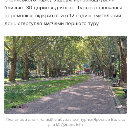
близько 30 доріжок для ігор. Турнір розпочався
церемонією відкриття, а о 12 годині змагальний
день стартував матчами першого туру.
Підтримати dyvys.info
Платанова алея, на якій відбувається турнір/Ярослав Валько
для ІА Дивись.info