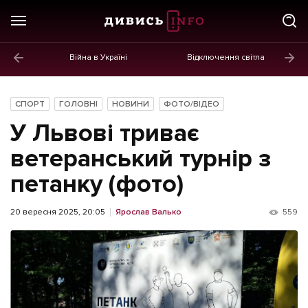
Війна в Україні
Відключення світла
ГОЛОВНЕ
Новини
СПОРТ
ГОЛОВНІ
НОВИНИ
ФОТО/ВІДЕО
Політика
У Львові триває
Економіка
ветеранський турнір з
петанку (фото)
Бізнес
Життя
20 вересня 2025, 20:05
Ярослав Валько
559
Культура
Афіша