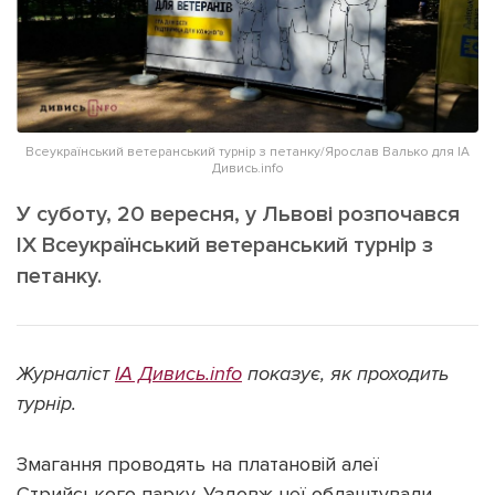
ІНШЕ
Інтерв'ю
Прес-релізи
Картки
Фото/Відео
Репортаж
Made in Lviv
Всеукраїнський ветеранський турнір з петанку/Ярослав Валько для ІА
Розслідування
Дивись.info
Погляди
У суботу, 20 вересня, у Львові розпочався
Ініціативи
ІХ Всеукраїнський ветеранський турнір з
Лонгріди
петанку.
Зв'язатися з нами
Журналіст
ІА Дивись.info
показує, як проходить
[email protected]
Реклама на сайті
турнір.
Політика конфіденційності
Змагання проводять на платановій алеї
Наші соц мережі
Стрийського парку. Уздовж неї облаштували