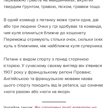
переважно грають на майданчиках, вкритих
твердим ґрунтом, травою, піском, гравієм тощо.
В одній команді з петанку може грати одна, дві
або три людини. Очки у грі здобуває та команда,
чия куля опиниться ближче до кошонету.
Переможці отримують стільки очок, скільки їхніх
куль є ближчими, ніж найближча куля суперника.
Петанк є видом спорту з понад сторічною
історією. У сучасному своєму вигляді він з'явився
1907 року у французькому регіоні Прованс.
Англійською та французькою мовами назва
цього спорту походить від la petanca, що означає
«ноги разом» або «ноги на якорі».
Читайте також:
Які спортивні події відвідати на