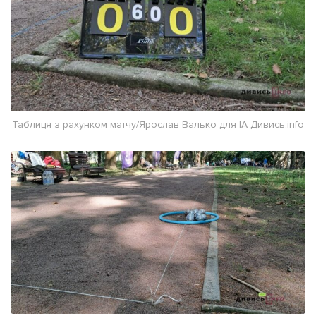
Таблиця з рахунком матчу/Ярослав Валько для ІА Дивись.info