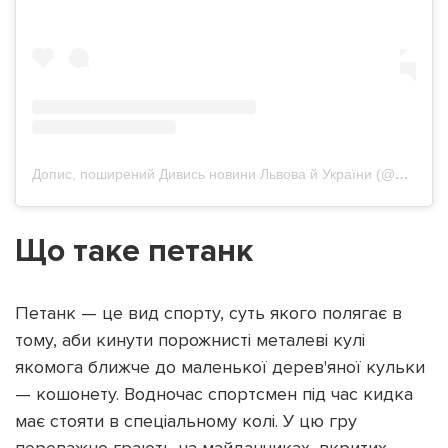
Допис, поширений Дивись новини Львова й України (@dyvys.info)
Що таке петанк
Петанк — це вид спорту, суть якого полягає в
тому, аби кинути порожнисті металеві кулі
якомога ближче до маленької дерев'яної кульки
— кошонету. Водночас спортсмен під час кидка
має стояти в спеціальному колі. У цю гру