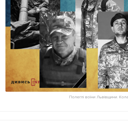
Полеглі воїни Львівщини. Кола