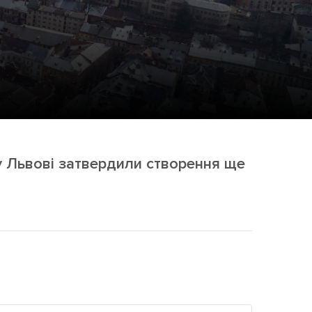
ама на сайті
і
 у Львові затвердили створення ще