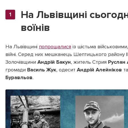
На Львівщині сьогодн
воїнів
На Львівщині
попрощалися
із шістьма військовими,
війні. Серед них мешканець Шептицького району
Золочівщини
Андрій Бакун
, житель Стрия
Руслан 
громади
Василь Жук
, одесит
Андрій Алейніков
та
Буравльов
.