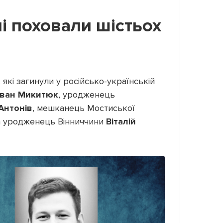
і поховали шістьох
 які загинули у російсько-українській
Іван Микитюк
, уродженець
Антонів
, мешканець Мостиської
 уродженець Вінниччини
Віталій