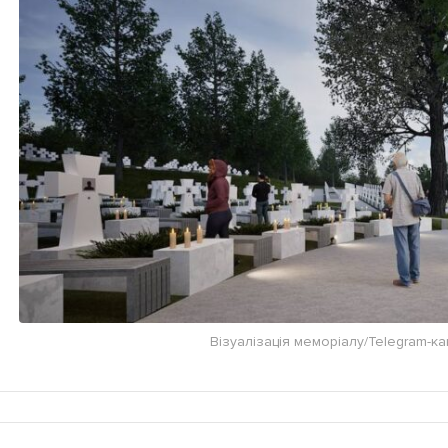
Візуалізація меморіалу/Telegram-к