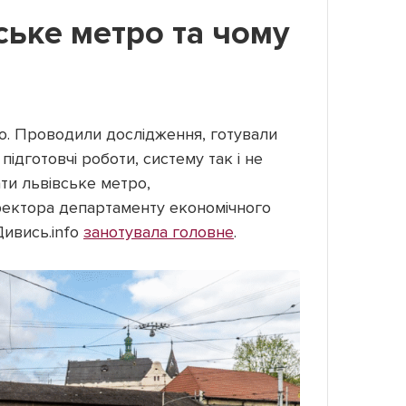
ське метро та чому
о. Проводили дослідження, готували
ідготовчі роботи, систему так і не
ати львівське метро,
ректора департаменту економічного
Дивись.info
занотувала головне
.