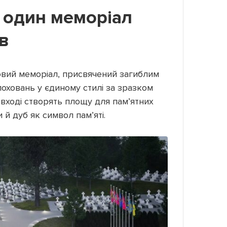
 один меморіал
ів
вий меморіал, присвячений загиблим
оховань у єдиному стилі за зразком
вході створять площу для пам’ятних
 й дуб як символ пам’яті.