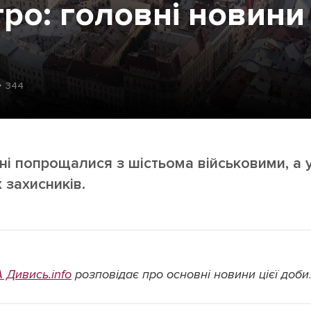
тро: головні новини
Лонгріди
344
[email protected]
Рекл
Політика конфіденційност
ині попрощалися з шістьома військовими, а
 захисників.
А Дивись.info
розповідає про основні новини цієї доби
.