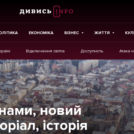
ОЛІТИКА
ЕКОНОМІКА
БІЗНЕС
ЖИТТЯ
КУЛ
країні
Відключення світла
Доступність
Атака 
ІНШЕ
Інтерв'ю
Картки
Репортаж
Розслідування
нами, новий
Погляди
ріал, історія
Ініціативи