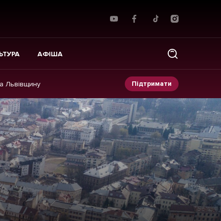
ЬТУРА
АФІША
Підтримати
на Львівщину
Прес-релізи
Фото/Відео
Made in Lviv