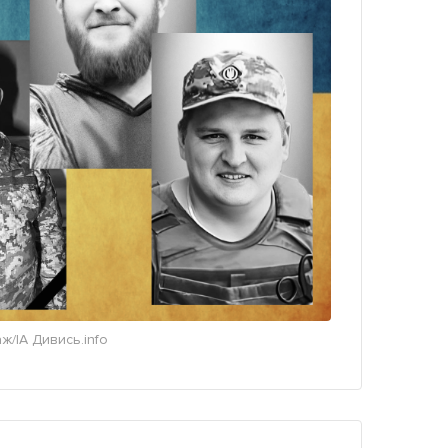
ж/ІА Дивись.info