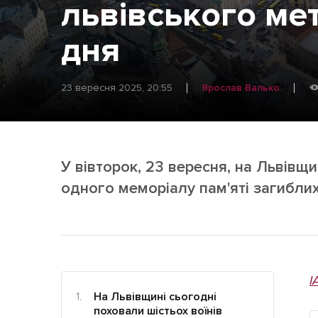
Життя
львівського ме
Культура
дня
Афіша
23 вересня 2025, 20:55
Ярослав Валько
У вівторок, 23 вересня, на Львівщ
одного меморіалу пам'яті загиблих
І
На Львівщині сьогодні
поховали шістьох воїнів