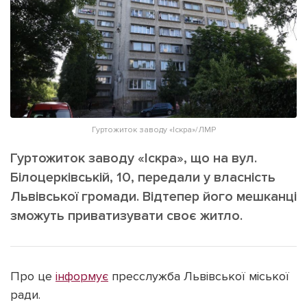
ІНШЕ
Інтерв'ю
Прес-релізи
Картки
Фото/Відео
Репортаж
Made in Lviv
Розслідування
Погляди
Гуртожиток заводу «Іскра»/ЛМР
Ініціативи
Гуртожиток заводу «Іскра», що на вул.
Лонгріди
Білоцерківській, 10, передали у власність
Львівської громади. Відтепер його мешканці
зможуть приватизувати своє житло.
Зв'язатися з нами
[email protected]
Реклама на сайті
Політика конфіденційності
Про це
інформує
пресслужба Львівської міської
ради.
Наші соц мережі