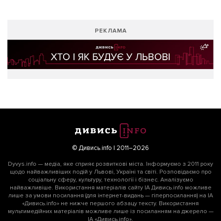
РЕКЛАМА
© Дивись.info | 2011–2026
Dyvys.info — медіа, яке сприяє розвиткові міста. Інформуємо з 2011 року
щодо найважливіших подій у Львові, Україні та світі. Розповідаємо про
соціальну сферу, культуру, технології і бізнес. Аналізуємо
найважливіше. Використання матеріалів сайту ІА Дивись.info можливе
лише за умови посилання (для інтернет-видань — гіперпосилання) на ІА
«Дивись.info» не нижче першого абзацу тексту. Використання
мультимедійних матеріалів можливе лише із посиланням на джерело —
ІА «Дивись.info».