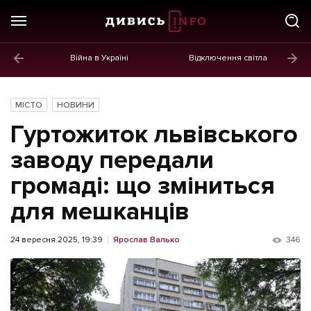
Війна в Україні
Відключення світла
ГОЛОВНЕ
Новини
МІСТО
НОВИНИ
Політика
Гуртожиток львівського
Економіка
заводу передали
громаді: що зміниться
Бізнес
для мешканців
Життя
Культура
24 вересня 2025, 19:39
Ярослав Валько
346
Афіша