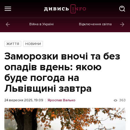
Війна в Україні
Відключення світла
ГОЛОВНЕ
Новини
ЖИТТЯ
НОВИНИ
Політика
Заморозки вночі та без
Економіка
опадів вдень: якою
буде погода на
Бізнес
Львівщині завтра
Життя
Культура
24 вересня 2025, 19:09
Ярослав Валько
363
Афіша