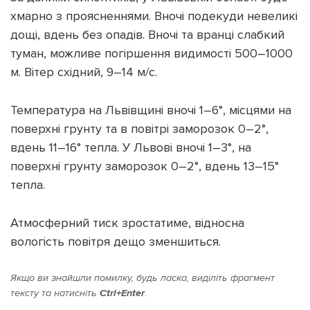
хмарно з проясненнями. Вночі подекуди невеликі
дощі, вдень без опадів. Вночі та вранці слабкий
туман, можливе погіршення видимості 500–1000
м. Вітер східний, 9–14 м/с.
Підтримати dyvys.info
Температура на Львівщині вночі 1–6°, місцями на
поверхні грунту та в повітрі заморозок 0–2°,
вдень 11–16° тепла. У Львові вночі 1–3°, на
поверхні грунту заморозок 0–2°, вдень 13–15°
тепла.
Атмосферний тиск зростатиме, відносна
вологість повітря дещо зменшиться.
Якщо ви знайшли помилку, будь ласка, виділіть фрагмент
тексту та натисніть
Ctrl+Enter
.