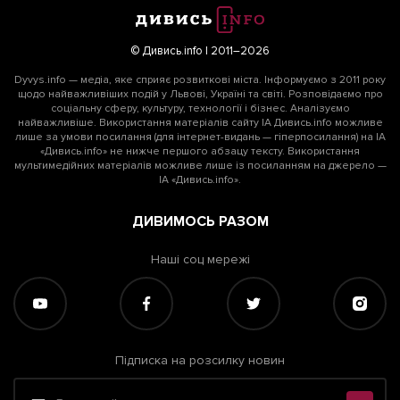
© Дивись.info | 2011–2026
Dyvys.info — медіа, яке сприяє розвиткові міста. Інформуємо з 2011 року
щодо найважливіших подій у Львові, Україні та світі. Розповідаємо про
соціальну сферу, культуру, технології і бізнес. Аналізуємо
найважливіше. Використання матеріалів сайту ІА Дивись.info можливе
лише за умови посилання (для інтернет-видань — гіперпосилання) на ІА
«Дивись.info» не нижче першого абзацу тексту. Використання
мультимедійних матеріалів можливе лише із посиланням на джерело —
ІА «Дивись.info».
ДИВИМОСЬ РАЗОМ
Наші соц мережі
Підписка на розсилку новин