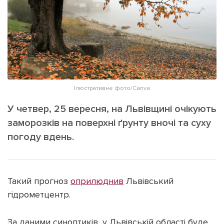
ІНШЕ
Інтерв'ю
Прес-релізи
Картки
Фото/Відео
Репортаж
Made in Lviv
Розслідування
Погляди
Ілюстративне фото/Canva
Ініціативи
У четвер, 25 вересня, на Львівщині очікують
Лонгріди
заморозків на поверхні ґрунту вночі та суху
погоду вдень.
Зв'язатися з нами
[email protected]
Реклама на сайті
Такий прогноз
оприлюднив
Львівський
Політика конфіденційності
гідрометцентр.
За даними синоптиків, у Львівській області буде
Наші соц мережі