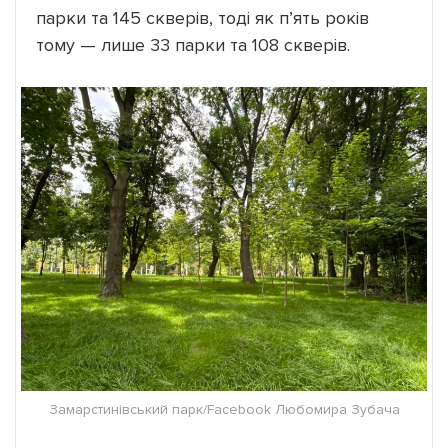
парки та 145 скверів, тоді як п’ять років
тому — лише 33 парки та 108 скверів.
Замарстинівський парк/Facebook Любомира Зубача