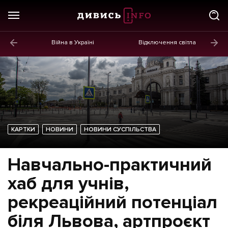
Війна в Україні
Відключення світла
ГОЛОВНЕ
Новини
Політика
Економіка
КАРТКИ
НОВИНИ
НОВИНИ СУСПІЛЬСТВА
Бізнес
Життя
Навчально-практичний
Культура
хаб для учнів,
Афіша
рекреаційний потенціал
біля Львова, артпроєкт