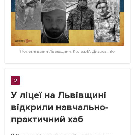
Полеглі воїни Львівщини. Колаж/ІА Дивись.info
У ліцеї на Львівщині
відкрили навчально-
практичний хаб