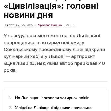
ІНШЕ
«Цивілізація»: головні
Інтерв'ю
Прес-релізи
новини дня
Картки
Фото/Відео
8 жовтня 2025, 20:55
Ярослав Валько
306
Репортаж
Made in Lviv
У середу, восьмого жовтня, на Львівщині
Розслідування
попрощалися з чотирма воїнами, у
Погляди
Сокальському професійному ліцеї відкрили
Ініціативи
кулінарний хаб, а у Львові — артпроєкт
Лонгріди
«Цивілізація», над яким автор працював 40
років.
Зв'язатися з нами
[email protected]
Реклама на сайті
Політика конфіденційності
На Львівщині поховали чотирьох воїнів
У ліцеї на Львівщині відкрили навчально-
Наші соц мережі