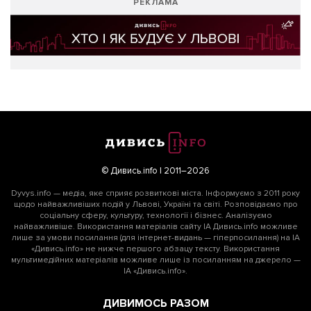
РЕКЛАМА
© Дивись.info | 2011–2026
Dyvys.info — медіа, яке сприяє розвиткові міста. Інформуємо з 2011 року
щодо найважливіших подій у Львові, Україні та світі. Розповідаємо про
соціальну сферу, культуру, технології і бізнес. Аналізуємо
найважливіше. Використання матеріалів сайту ІА Дивись.info можливе
лише за умови посилання (для інтернет-видань — гіперпосилання) на ІА
«Дивись.info» не нижче першого абзацу тексту. Використання
мультимедійних матеріалів можливе лише із посиланням на джерело —
ІА «Дивись.info».
ДИВИМОСЬ РАЗОМ