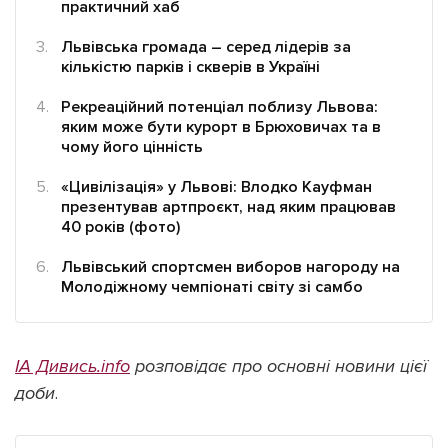
практичний хаб
Львівська громада – серед лідерів за
кількістю парків і скверів в Україні
Рекреаційний потенціал поблизу Львова:
Підтримати dyvys.info
яким може бути курорт в Брюховичах та в
чому його цінність
«Цивілізація» у Львові: Влодко Кауфман
презентував артпроєкт, над яким працював
40 років (фото)
Львівський спортсмен виборов нагороду на
Молодіжному чемпіонаті світу зі самбо
ІА Дивись.info
розповідає про основні новини цієї
доби
.