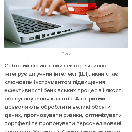
ІНШЕ
Інтерв'ю
Прес-релізи
Картки
Фото/Відео
Репортаж
Made in Lviv
Розслідування
Погляди
Фото
Ініціативи
Світовий фінансовий сектор активно
Лонгріди
інтегрує штучний інтелект (ШІ), який стає
ключовим інструментом підвищення
ефективності банківських процесів і якості
Зв'язатися з нами
обслуговування клієнтів. Алгоритми
[email protected]
Реклама на сайті
дозволяють обробляти великі обсяги
Політика конфіденційності
даних, прогнозувати ризики, оптимізувати
портфелі та пропонувати персоналізовані
Наші соц мережі
продукти. Українські банки також активно