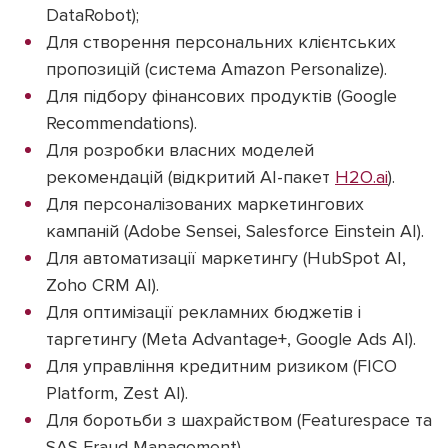
DataRobot);
Для створення персональних клієнтських
пропозицій (система Amazon Personalize).
Для підбору фінансових продуктів (Google
Recommendations).
Для розробки власних моделей
рекомендацій (відкритий AI-пакет
H2O.ai
).
Для персоналізованих маркетингових
кампаній (Adobe Sensei, Salesforce Einstein AI).
Для автоматизації маркетингу (HubSpot AI,
Zoho CRM AI).
Для оптимізації рекламних бюджетів і
таргетингу (Meta Advantage+, Google Ads AI).
Для управління кредитним ризиком (FICO
Platform, Zest AI).
Для боротьби з шахрайством (Featurespace та
SAS Fraud Management).