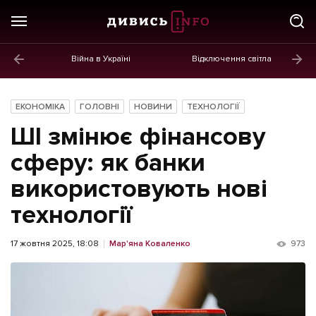
Війна в Україні
Відключення світла
ГОЛОВНЕ
Новини
ЕКОНОМІКА
ГОЛОВНІ
НОВИНИ
ТЕХНОЛОГІЇ
Політика
ШІ змінює фінансову
Економіка
сферу: як банки
використовують нові
Бізнес
технології
Життя
Культура
17 жовтня 2025, 18:08
Мар'яна Коваленко
973
Афіша