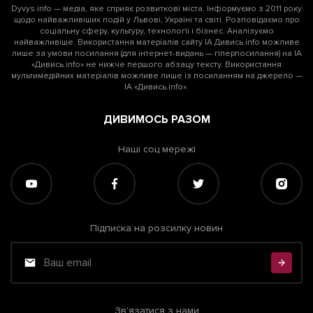
Dyvys.info — медіа, яке сприяє розвиткові міста. Інформуємо з 2011 року
щодо найважливіших подій у Львові, Україні та світі. Розповідаємо про
соціальну сферу, культуру, технології і бізнес. Аналізуємо
найважливіше. Використання матеріалів сайту ІА Дивись.info можливе
лише за умови посилання (для інтернет-видань — гіперпосилання) на ІА
«Дивись.info» не нижче першого абзацу тексту. Використання
мультимедійних матеріалів можливе лише із посиланням на джерело —
ІА «Дивись.info».
ДИВИМОСЬ РАЗОМ
Наші соц мережі
Підписка на розсилку новин
Зв'язатися з нами