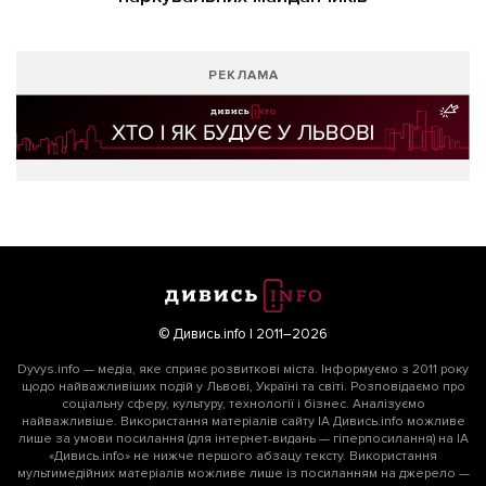
РЕКЛАМА
© Дивись.info | 2011–2026
Dyvys.info — медіа, яке сприяє розвиткові міста. Інформуємо з 2011 року
щодо найважливіших подій у Львові, Україні та світі. Розповідаємо про
соціальну сферу, культуру, технології і бізнес. Аналізуємо
найважливіше. Використання матеріалів сайту ІА Дивись.info можливе
лише за умови посилання (для інтернет-видань — гіперпосилання) на ІА
«Дивись.info» не нижче першого абзацу тексту. Використання
мультимедійних матеріалів можливе лише із посиланням на джерело —