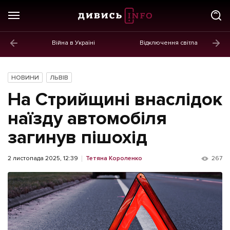
Війна в Україні
Відключення світла
ГОЛОВНЕ
Новини
НОВИНИ
ЛЬВІВ
Політика
На Стрийщині внаслідок
Економіка
наїзду автомобіля
загинув пішохід
Бізнес
Життя
2 листопада 2025, 12:39
Тетяна Короленко
267
Культура
Афіша