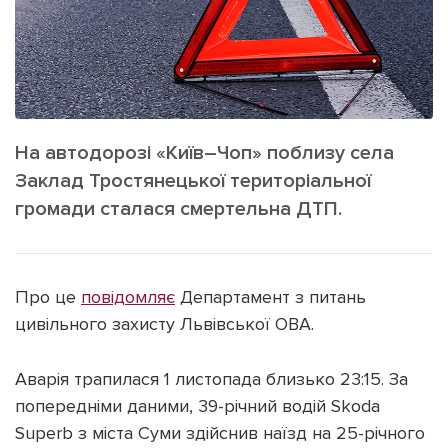
ІНШЕ
Інтерв'ю
Прес-релізи
Картки
Фото/Відео
Репортаж
Made in Lviv
Розслідування
На автодорозі «Київ–Чоп» поблизу села
Погляди
Заклад Тростянецької територіальної
громади сталася смертельна ДТП.
Ініціативи
Лонгріди
Про це
повідомляє
Департамент з питань
Зв'язатися з нами
цивільного захисту Львівської ОВА.
[email protected]
Реклама на сайті
Аварія трапилася 1 листопада близько 23:15. За
Політика конфіденційності
попередніми даними, 39-річний водій Skoda
Superb з міста Суми здійснив наїзд на 25-річного
Наші соц мережі