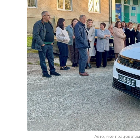
Життя
Культура
Афіша
Авто, яке працюватим