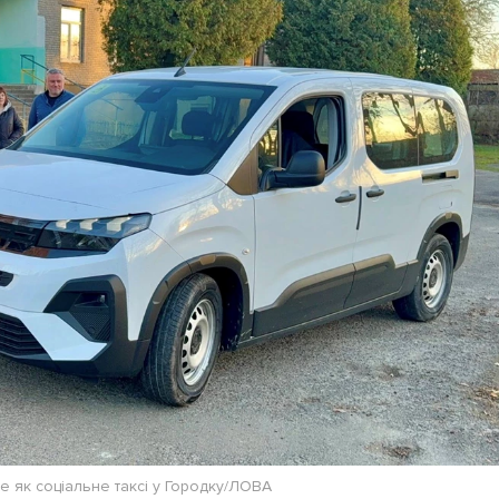
Лонгріди
[email protected]
Рекл
Політика конфіденційност
е як соціальне таксі у Городку/ЛОВА