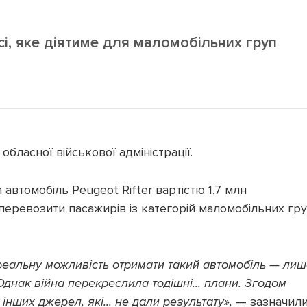
і, яке діятиме для маломобільних груп
бласної військової адміністрації.
втомобіль Peugeot Rifter вартістю 1,7 млн
 перевозити пасажирів із категорій маломобільних гр
реальну можливість отримати такий автомобіль — лиш
Однак війна перекреслила тодішні... плани. Згодом
 інших джерел, які... не дали результату»,
— зазначил