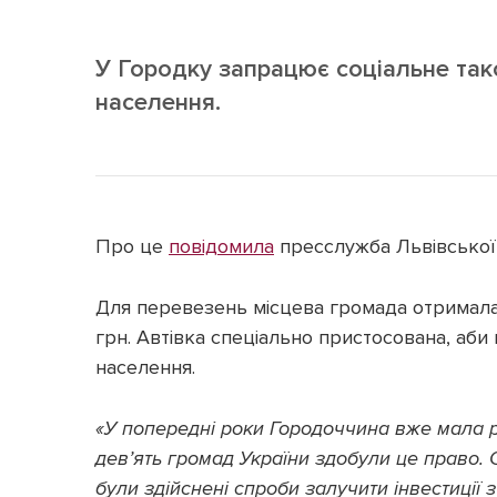
У Городку запрацює соціальне такс
населення.
Про це
повідомила
пресслужба Львівської о
Для перевезень місцева громада отримала а
грн. Автівка спеціально пристосована, аби
населення.
«У попередні роки Городоччина вже мала 
дев’ять громад України здобули це право. 
були здійснені спроби залучити інвестиції з