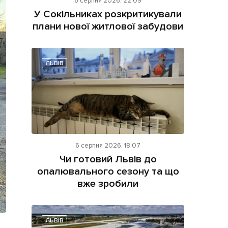
6 серпня 2026, 22:09
У Сокільниках розкритикували
плани нової житлової забудови
ЛЬВІВ
ама на сайті
і
6 серпня 2026, 18:07
Чи готовий Львів до
опалювального сезону та що
вже зробили
ЛЬВІВ