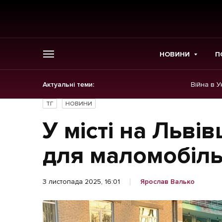
НОВИНИ
П
Актуальні теми:
Війна в У
ГОЛОВНЕ
ТГ
НОВИНИ
Новини
У місті на Льві
Політика
для маломобіль
Економіка
3 листопада 2025, 16:01
Ярослав Валько
Бізнес