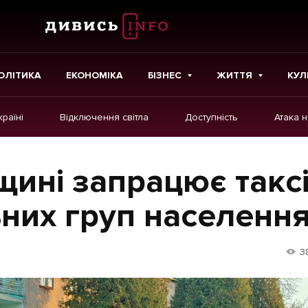
ОЛІТИКА
ЕКОНОМІКА
БІЗНЕС
ЖИТТЯ
КУЛ
країні
Відключення світла
Доступність
Атака 
ІНШЕ
Інтерв'ю
вщині запрацює такс
Картки
них груп населенн
Репортаж
Розслідування
3
Погляди
Ініціативи