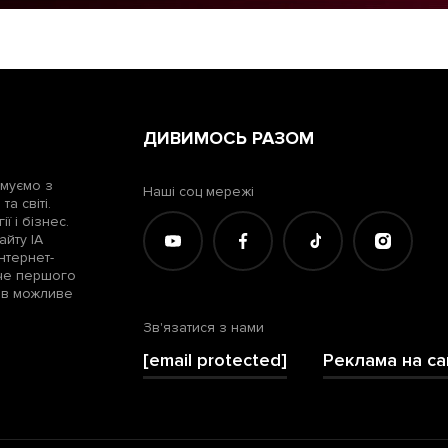
ДИВИМОСЬ РАЗОМ
рмуємо з
Наші соц мережі
а світі.
ї і бізнес.
айту ІА
нтернет-
жче першого
лів можливе
Зв'язатися з нами
[email protected]
Реклама на са