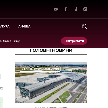
ЬТУРА
АФІША
Підтримати
на Львівщину
ГОЛОВНІ НОВИНИ
Прес-релізи
і
Фото/Відео
ХТО І ЯК БУДУЄ У ЛЬВОВІ
я
Made in Lviv
82