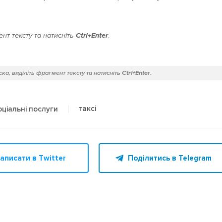
нт тексту та натисніть
Ctrl+Enter
.
ка, виділіть фрагмент тексту та натисніть
Ctrl+Enter
.
таксі
оціальні послуги
аписати в Twitter
Поділитись в Telegram