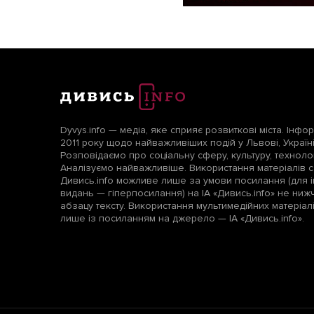
Dyvys.info — медіа, яке сприяє розвиткові міста. Інфо
2011 року щодо найважливіших подій у Львові, Україні т
Розповідаємо про соціальну сферу, культуру, технологі
Аналізуємо найважливіше. Використання матеріалів с
Дивись.info можливе лише за умови посилання (для і
видань — гіперпосилання) на ІА «Дивись.info» не ни
абзацу тексту. Використання мультимедійних матеріа
лише із посиланням на джерело — ІА «Дивись.info».