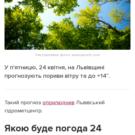
ІНШЕ
Інтерв'ю
Прес-релізи
Картки
Фото/Відео
Репортаж
Made in Lviv
Розслідування
Погляди
Ілюстративне фото/ www.pexels.com
Ініціативи
У п'ятницю, 24 квітня, на Львівщині
Лонгріди
прогнозують пориви вітру та до +14°.
Зв'язатися з нами
Такий прогноз
оприлюднив
Львівський
[email protected]
Реклама на сайті
гідрометцентр.
Політика конфіденційності
Якою буде погода 24
Наші соц мережі