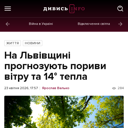
Війна в Україні
Відключення світла
ГОЛОВНЕ
Новини
ЖИТТЯ
НОВИНИ
Політика
На Львівщині
Економіка
прогнозують пориви
вітру та 14° тепла
Бізнес
Життя
23 квітня 2026, 17:57
Ярослав Валько
284
Культура
Афіша