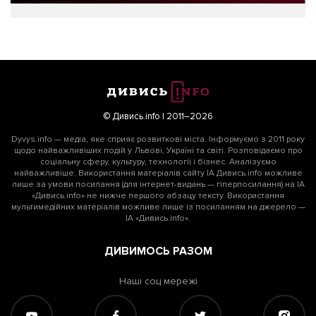
© Дивись.info | 2011–2026
Dyvys.info — медіа, яке сприяє розвиткові міста. Інформуємо з 2011 року
щодо найважливіших подій у Львові, Україні та світі. Розповідаємо про
соціальну сферу, культуру, технології і бізнес. Аналізуємо
найважливіше. Використання матеріалів сайту ІА Дивись.info можливе
лише за умови посилання (для інтернет-видань — гіперпосилання) на ІА
«Дивись.info» не нижче першого абзацу тексту. Використання
мультимедійних матеріалів можливе лише із посиланням на джерело —
ІА «Дивись.info».
ДИВИМОСЬ РАЗОМ
Наші соц мережі