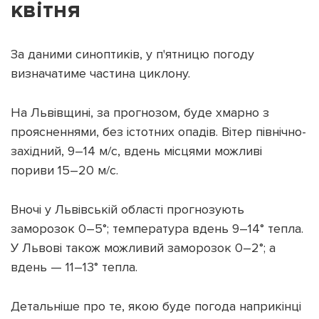
квітня
За даними синоптиків, у п'ятницю погоду
визначатиме частина циклону.
Підтримати dyvys.info
На Львівщині, за прогнозом, буде хмарно з
проясненнями, без істотних опадів. Вітер північно-
західний, 9–14 м/с, вдень місцями можливі
пориви 15–20 м/с.
Вночі у Львівській області прогнозують
заморозок 0–5°; температура вдень 9–14° тепла.
У Львові також можливий заморозок 0–2°; а
вдень — 11–13° тепла.
Детальніше про те, якою буде погода наприкінці