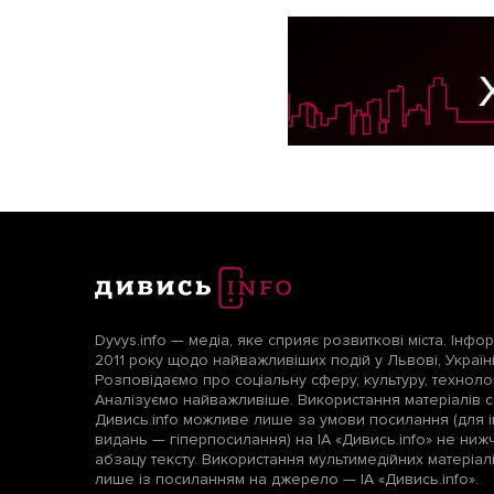
Dyvys.info — медіа, яке сприяє розвиткові міста. Інфо
2011 року щодо найважливіших подій у Львові, Україні т
Розповідаємо про соціальну сферу, культуру, технологі
Аналізуємо найважливіше. Використання матеріалів с
Дивись.info можливе лише за умови посилання (для і
видань — гіперпосилання) на ІА «Дивись.info» не ни
абзацу тексту. Використання мультимедійних матеріа
лише із посиланням на джерело — ІА «Дивись.info».