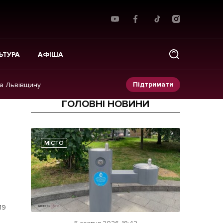
ЬТУРА
АФІША
Підтримати
на Львівщину
ГОЛОВНІ НОВИНИ
Прес-релізи
Фото/Відео
МІСТО
Made in Lviv
19