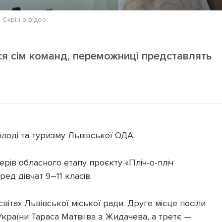
Скрін з відео
ся сім команд, переможниці представлять
лоді та туризму Львівської ОДА.
рів обласного етапу проєкту «Пліч-о-пліч
ред дівчат 9–11 класів.
іта» Львівської міської ради. Друге місце посіли
 України Тараса Матвіїва з Жидачева, а третє —