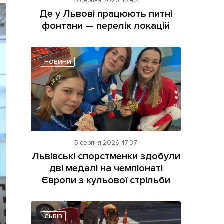
5 серпня 2026, 19:42
Де у Львові працюють питні
фонтани — перелік локацій
НОВИНИ
ама на сайті
і
5 серпня 2026, 17:37
Львівські спорстменки здобули
дві медалі на чемпіонаті
Європи з кульової стрільби
ЛЬВІВ