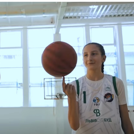
Лонгріди
[email protected]
Рекл
Політика конфіденційност