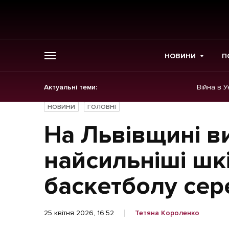
НОВИНИ
П
Актуальні теми:
Війна в У
ГОЛОВНЕ
НОВИНИ
ГОЛОВНІ
Новини
На Львівщині в
Політика
найсильніші шк
Економіка
баскетболу сер
Бізнес
25 квітня 2026, 16:52
Тетяна Короленко