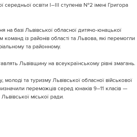
 середньої освіти І–ІІІ ступенів №2 імені Григора
тня на базі Львівської обласної дитячо-юнацької
ім команд із районів області та Львова, які перемогли
ріальному та районному.
влять Львівщину на всеукраїнському рівні змагань.
 молоді та туризму Львівської обласної військової
 визначили переможців серед юнаків 9–11 класів —
ьвівської міської ради.