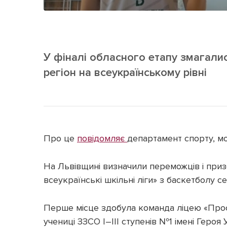
У фіналі обласного етапу змагали
регіон на всеукраїнському рівні
Про це
повідомляє
департамент спорту, мо
На Львівщині визначили переможців і призе
всеукраїнські шкільні ліги» з баскетболу се
Перше місце здобула команда ліцею «Просв
учениці ЗЗСО І–ІІІ ступенів №1 імені Героя