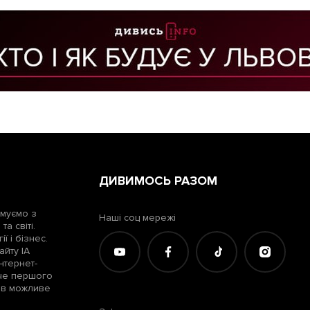
ДИВИМОСЬ РАЗОМ
рмуємо з
Наші соц мережі
а світі.
ї і бізнес.
айту ІА
нтернет-
жче першого
лів можливе