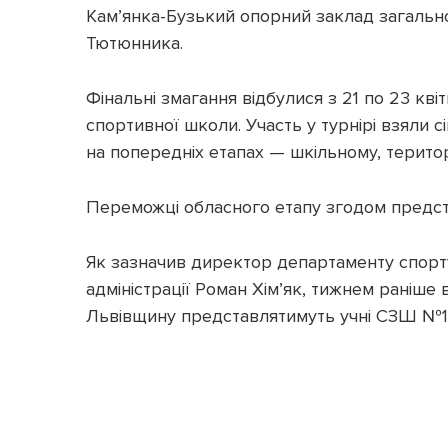
Кам’янка-Бузький опорний заклад загальної
Тютюнника.
Фінальні змагання відбулися з 21 по 23 кві
спортивної школи. Участь у турнірі взяли с
на попередніх етапах — шкільному, терито
Переможці обласного етапу згодом предста
Як зазначив директор департаменту спорту,
адміністрації Роман Хім’як, тижнем раніше
Львівщину представлятимуть учні СЗШ №1 Л