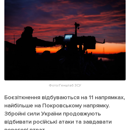
ІНШЕ
Інтерв'ю
Прес-релізи
Картки
Фото/Відео
Репортаж
Made in Lviv
Розслідування
Погляди
Ініціативи
Лонгріди
Фото/Генштаб ЗСУ
Зв'язатися з нами
Боєзіткнення відбуваються на 11 напрямках,
[email protected]
Реклама на сайті
найбільше на Покровському напрямку.
Політика конфіденційності
Збройні сили України продовжують
відбивати російські атаки та завдавати
Наші соц мережі
ворогові втрат.