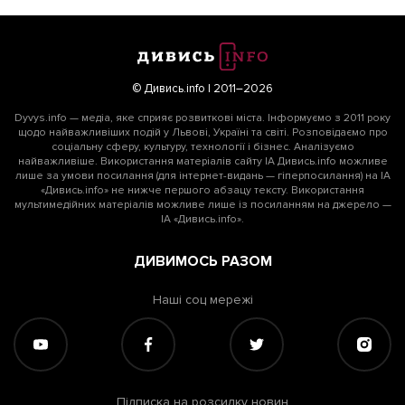
© Дивись.info | 2011–2026
Dyvys.info — медіа, яке сприяє розвиткові міста. Інформуємо з 2011 року
щодо найважливіших подій у Львові, Україні та світі. Розповідаємо про
соціальну сферу, культуру, технології і бізнес. Аналізуємо
найважливіше. Використання матеріалів сайту ІА Дивись.info можливе
лише за умови посилання (для інтернет-видань — гіперпосилання) на ІА
«Дивись.info» не нижче першого абзацу тексту. Використання
мультимедійних матеріалів можливе лише із посиланням на джерело —
ІА «Дивись.info».
ДИВИМОСЬ РАЗОМ
Наші соц мережі
Підписка на розсилку новин