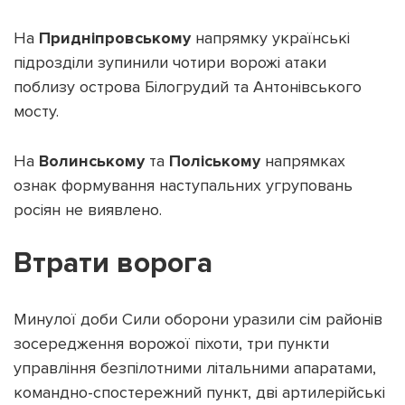
На
Придніпровському
напрямку українські
підрозділи зупинили чотири ворожі атаки
поблизу острова Білогрудий та Антонівського
мосту.
На
Волинському
та
Поліському
напрямках
ознак формування наступальних угруповань
росіян не виявлено.
Втрати ворога
Минулої доби Сили оборони уразили сім районів
зосередження ворожої піхоти, три пункти
управління безпілотними літальними апаратами,
командно-спостережний пункт, дві артилерійські