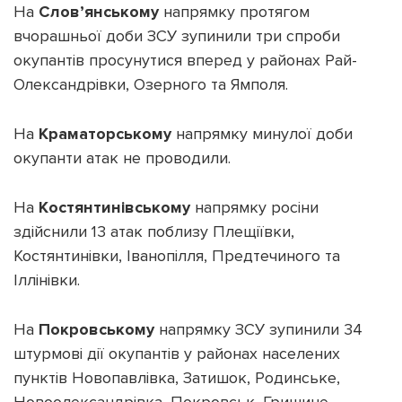
На
Слов’янському
напрямку протягом
вчорашньої доби ЗСУ зупинили три спроби
окупантів просунутися вперед у районах Рай-
Олександрівки, Озерного та Ямполя.
На
Краматорському
напрямку минулої доби
окупанти атак не проводили.
На
Костянтинівському
напрямку росіни
здійснили 13 атак поблизу Плещіївки,
Костянтинівки, Іванопілля, Предтечиного та
Іллінівки.
На
Покровському
напрямку ЗСУ зупинили 34
штурмові дії окупантів у районах населених
пунктів Новопавлівка, Затишок, Родинське,
Новоолександрівка, Покровськ, Гришине,