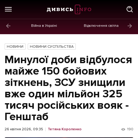
Війна в Україні
Відключення світла
ГОЛОВНЕ
Новини
НОВИНИ
НОВИНИ СУСПІЛЬСТВА
Політика
Минулої доби відбулося
Економіка
майже 150 бойових
зіткнень, ЗСУ знищили
Бізнес
вже один мільйон 325
Життя
тисяч російських вояк -
Культура
Генштаб
Афіша
26 квітня 2026, 09:35
Тетяна Короленко
190