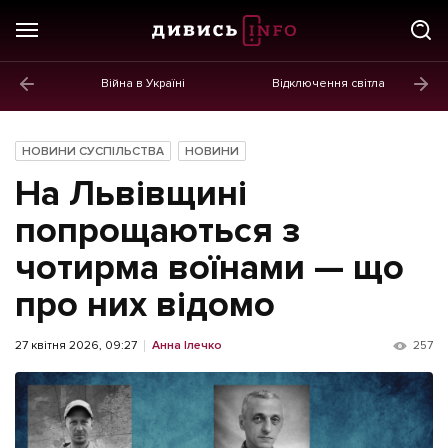
Війна в Україні
Відключення світла
ГОЛОВНЕ
Новини
НОВИНИ СУСПІЛЬСТВА
НОВИНИ
Політика
На Львівщині
Економіка
попрощаються з
чотирма воїнами — що
Бізнес
про них відомо
Життя
Культура
27 квітня 2026, 09:27
Анна Ілечко
257
Афіша