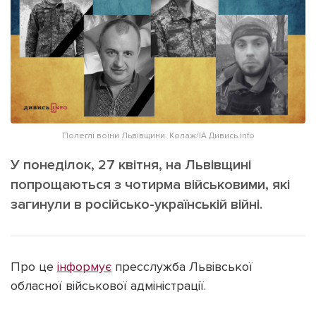
ІНШЕ
Інтерв'ю
Прес-релізи
Картки
Фото/Відео
Репортаж
Made in Lviv
Розслідування
Погляди
Полеглі воїни Львівщини. Колаж/ІА Дивись.info
Ініціативи
У понеділок, 27 квітня, на Львівщині
Лонгріди
попрощаються з чотирма військовими, які
загинули в російсько-українській війні.
Зв'язатися з нами
[email protected]
Реклама на сайті
Про це
інформує
пресслужба Львівської
Політика конфіденційності
обласної військової адміністрації.
Наші соц мережі