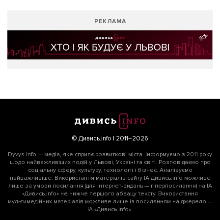
РЕКЛАМА
© Дивись.info | 2011–2026
Dyvys.info — медіа, яке сприяє розвиткові міста. Інформуємо з 2011 року
щодо найважливіших подій у Львові, Україні та світі. Розповідаємо про
соціальну сферу, культуру, технології і бізнес. Аналізуємо
найважливіше. Використання матеріалів сайту ІА Дивись.info можливе
лише за умови посилання (для інтернет-видань — гіперпосилання) на ІА
«Дивись.info» не нижче першого абзацу тексту. Використання
мультимедійних матеріалів можливе лише із посиланням на джерело —
ІА «Дивись.info».