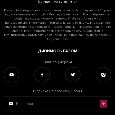
© Дивись.info | 2011–2026
Dyvys.info — медіа, яке сприяє розвиткові міста. Інформуємо з 2011 року
щодо найважливіших подій у Львові, Україні та світі. Розповідаємо про
соціальну сферу, культуру, технології і бізнес. Аналізуємо
найважливіше. Використання матеріалів сайту ІА Дивись.info можливе
лише за умови посилання (для інтернет-видань — гіперпосилання) на ІА
«Дивись.info» не нижче першого абзацу тексту. Використання
мультимедійних матеріалів можливе лише із посиланням на джерело —
ІА «Дивись.info».
ДИВИМОСЬ РАЗОМ
Наші соц мережі
Підписка на розсилку новин