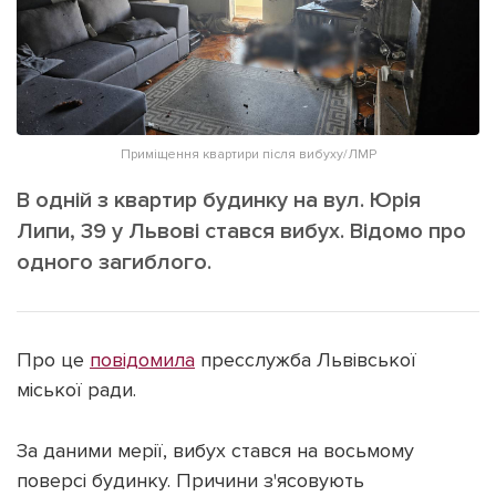
ІНШЕ
Інтерв'ю
Прес-релізи
Картки
Фото/Відео
Репортаж
Made in Lviv
Приміщення квартири після вибуху/ЛМР
Розслідування
Погляди
В одній з квартир будинку на вул. Юрія
Липи, 39 у Львові стався вибух. Відомо про
Ініціативи
одного загиблого.
Лонгріди
Зв'язатися з нами
Про це
повідомила
пресслужба Львівської
[email protected]
Реклама на сайті
міської ради.
Політика конфіденційності
За даними мерії, вибух стався на восьмому
поверсі будинку. Причини з'ясовують
Наші соц мережі