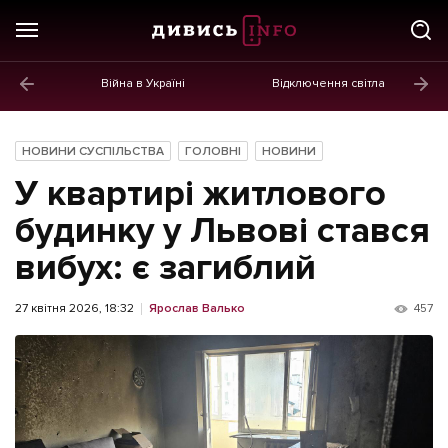
Війна в Україні
Відключення світла
ГОЛОВНЕ
Новини
НОВИНИ СУСПІЛЬСТВА
ГОЛОВНІ
НОВИНИ
Політика
У квартирі житлового
Економіка
будинку у Львові стався
вибух: є загиблий
Бізнес
Життя
27 квітня 2026, 18:32
Ярослав Валько
457
Культура
Афіша