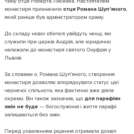
Чину отця Роберта Лисейка. Настоятелем
монастиря призначили
отця Романа Шуп’яного
,
який раніше був адміністратором храму.
До складу нової обителі увійдуть ченці, які
Підтримати dyvys.info
служили при церкві Андрія, але юридично
належали до монастиря святого Онуфрія у
Львові.
За словами о. Романа Шуп’яного, створення
монастиря дозволяє впорядкувати статус цієї
чернечої спільноти, яка фактично вже діяла
окремо. Він також зазначив, що
для парафіян
змін не буде
— богослужіння і життя парафії
залишаються без змін.
Перед ухваленням рішення отримали дозвіл