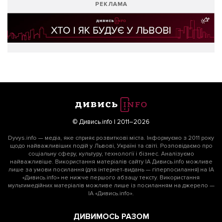
РЕКЛАМА
© Дивись.info | 2011–2026
Dyvys.info — медіа, яке сприяє розвиткові міста. Інформуємо з 2011 року
щодо найважливіших подій у Львові, Україні та світі. Розповідаємо про
соціальну сферу, культуру, технології і бізнес. Аналізуємо
найважливіше. Використання матеріалів сайту ІА Дивись.info можливе
лише за умови посилання (для інтернет-видань — гіперпосилання) на ІА
«Дивись.info» не нижче першого абзацу тексту. Використання
мультимедійних матеріалів можливе лише із посиланням на джерело —
ІА «Дивись.info».
ДИВИМОСЬ РАЗОМ