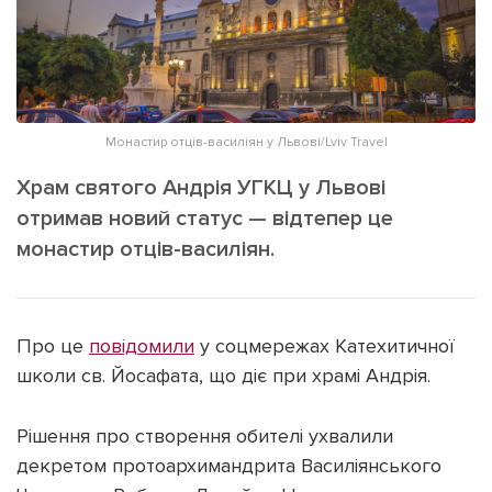
ІНШЕ
Інтерв'ю
Прес-релізи
Картки
Фото/Відео
Репортаж
Made in Lviv
Монастир отців-василіян у Львові/Lviv Travel
Розслідування
Храм святого Андрія УГКЦ у Львові
Погляди
отримав новий статус — відтепер це
Ініціативи
монастир отців-василіян.
Лонгріди
Про це
повідомили
у соцмережах Катехитичної
Зв'язатися з нами
школи св. Йосафата, що діє при храмі Андрія.
[email protected]
Реклама на сайті
Політика конфіденційності
Рішення про створення обителі ухвалили
декретом протоархимандрита Василіянського
Наші соц мережі