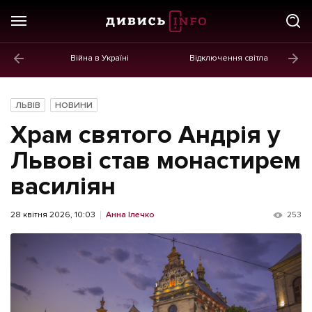
Війна в Україні
Відключення світла
ГОЛОВНЕ
Новини
ЛЬВІВ
НОВИНИ
Політика
Храм святого Андрія у
Економіка
Львові став монастирем
василіян
Бізнес
Життя
28 квітня 2026, 10:03
Анна Ілечко
253
Культура
Афіша