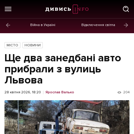
Війна в Україні
Відключення світла
ГОЛОВНЕ
Новини
МІСТО
НОВИНИ
Політика
Ще два занедбані авто
Економіка
прибрали з вулиць
Львова
Бізнес
Життя
28 квітня 2026, 18:20
Ярослав Валько
204
Культура
Афіша