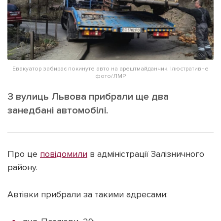
ІНШЕ
Інтерв'ю
Прес-релізи
Картки
Фото/Відео
Репортаж
Made in Lviv
Евакуатор забирає покинуте авто на арештмайданчик. Ілюстративне
Розслідування
фото/ЛМР
Погляди
З вулиць Львова прибрали ще два
Ініціативи
занедбані автомобілі.
Лонгріди
Про це
повідомили
в адміністрації Залізничного
Зв'язатися з нами
району.
[email protected]
Реклама на сайті
Політика конфіденційності
Автівки прибрали за такими адресами:
Наші соц мережі