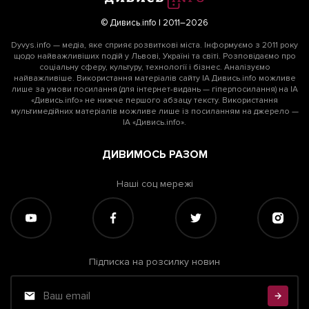
© Дивись.info | 2011–2026
Dyvys.info — медіа, яке сприяє розвиткові міста. Інформуємо з 2011 року
щодо найважливіших подій у Львові, Україні та світі. Розповідаємо про
соціальну сферу, культуру, технології і бізнес. Аналізуємо
найважливіше. Використання матеріалів сайту ІА Дивись.info можливе
лише за умови посилання (для інтернет-видань — гіперпосилання) на ІА
«Дивись.info» не нижче першого абзацу тексту. Використання
мультимедійних матеріалів можливе лише із посиланням на джерело —
ІА «Дивись.info».
ДИВИМОСЬ РАЗОМ
Наші соц мережі
Підписка на розсилку новин