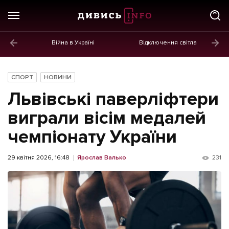
Війна в Україні
Відключення світла
ГОЛОВНЕ
Новини
СПОРТ
НОВИНИ
Політика
Львівські паверліфтери
Економіка
виграли вісім медалей
чемпіонату України
Бізнес
Життя
29 квітня 2026, 16:48
Ярослав Валько
231
Культура
Афіша