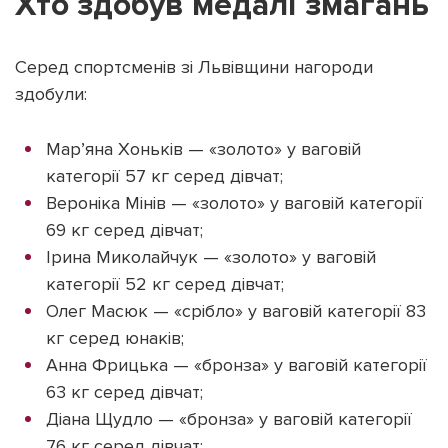
Хто здобув медалі змагань
Серед спортсменів зі Львівщини нагороди
здобули:
Підтримати dyvys.info
Мар’яна Хоньків — «золото» у ваговій
категорії 57 кг серед дівчат;
Вероніка Мінів — «золото» у ваговій категорії
69 кг серед дівчат;
Ірина Миколайчук — «золото» у ваговій
категорії 52 кг серед дівчат;
Олег Масюк — «срібло» у ваговій категорії 83
кг серед юнаків;
Анна Фрицька — «бронза» у ваговій категорії
63 кг серед дівчат;
Діана Щудло — «бронза» у ваговій категорії
76 кг серед дівчат;