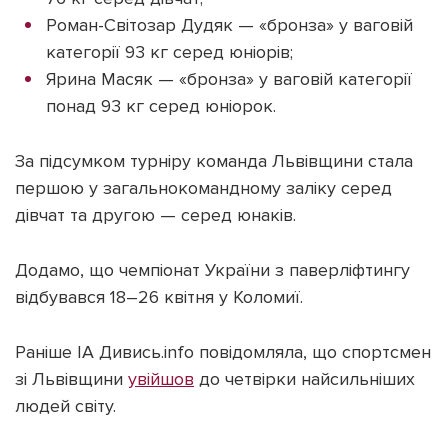
Роман-Світозар Дудяк — «бронза» у ваговій
категорії 93 кг серед юніорів;
Ярина Масяк — «бронза» у ваговій категорії
понад 93 кг серед юніорок.
За підсумком турніру команда Львівщини стала
першою у загальнокомандному заліку серед
дівчат та другою — серед юнаків.
Додамо, що чемпіонат України з паверліфтингу
відбувався 18–26 квітня у Коломиї.
Раніше ІА Дивись.info повідомляла, що спортсмен
зі Львівщини
увійшов
до четвірки найсильніших
людей світу.