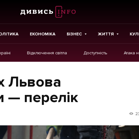
ОЛІТИКА
ЕКОНОМІКА
БІЗНЕС
ЖИТТЯ
КУЛ
країні
Відключення світла
Доступність
Атака 
ІНШЕ
Інтерв'ю
х Львова
Картки
 — перелік
Репортаж
Розслідування
2
Погляди
Ініціативи