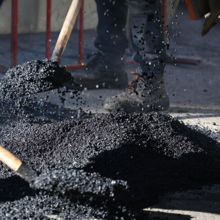
Лонгріди
[email protected]
Рекл
Політика конфіденційност