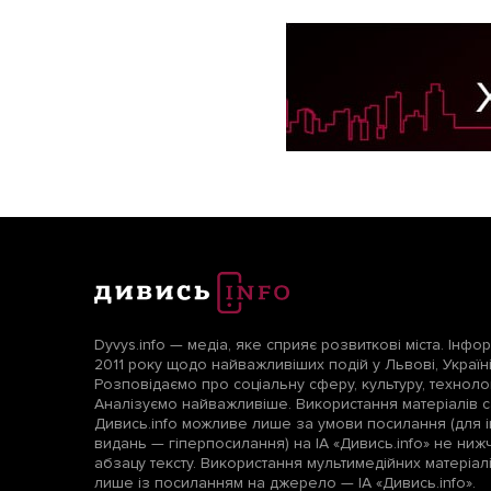
Dyvys.info — медіа, яке сприяє розвиткові міста. Інфо
2011 року щодо найважливіших подій у Львові, Україні т
Розповідаємо про соціальну сферу, культуру, технологі
Аналізуємо найважливіше. Використання матеріалів с
Дивись.info можливе лише за умови посилання (для і
видань — гіперпосилання) на ІА «Дивись.info» не ни
абзацу тексту. Використання мультимедійних матеріа
лише із посиланням на джерело — ІА «Дивись.info».