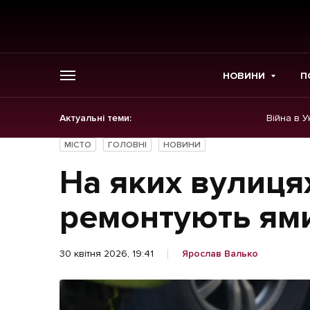
НОВИНИ
П
Актуальні теми:
Війна в У
ГОЛОВНЕ
МІСТО
ГОЛОВНІ
НОВИНИ
Новини
На яких вулиця
Політика
ремонтують ями
Економіка
30 квітня 2026, 19:41
Ярослав Валько
Бізнес