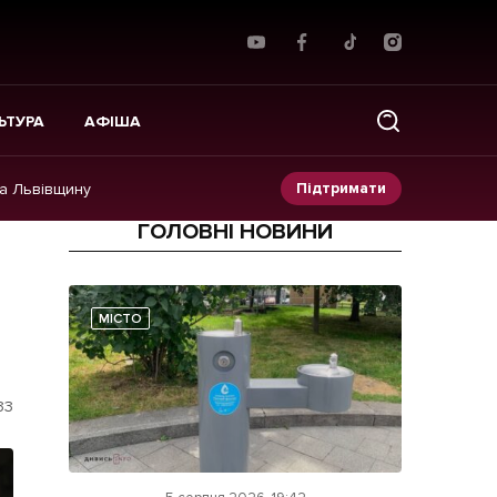
ЬТУРА
АФІША
Підтримати
на Львівщину
ГОЛОВНІ НОВИНИ
Прес-релізи
Фото/Відео
МІСТО
Made in Lviv
33