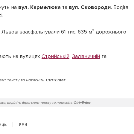
нуть на
вул. Кармелюка
та
вул. Сковороди
. Водіїв
і.
у Львові заасфальтували 61 тис. 635 м² дорожнього
вають на вулицях
Стрийській
,
Залізничній
та
нт тексту та натисніть
Ctrl+Enter
.
ка, виділіть фрагмент тексту та натисніть
Ctrl+Enter
.
ями
иць