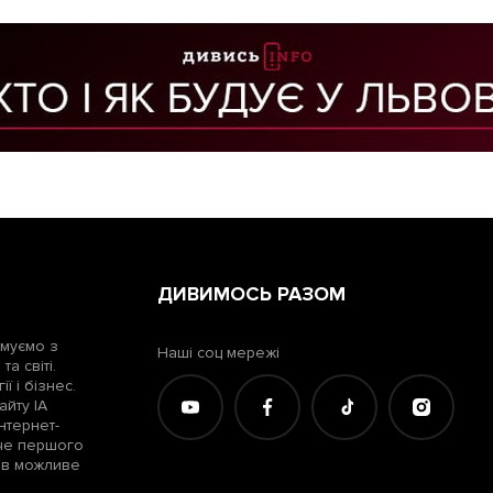
ДИВИМОСЬ РАЗОМ
рмуємо з
Наші соц мережі
а світі.
ї і бізнес.
айту ІА
нтернет-
жче першого
лів можливе