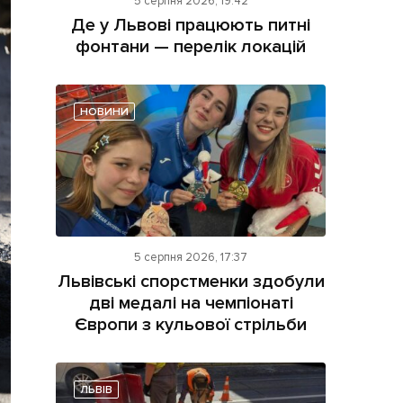
5 серпня 2026, 19:42
Де у Львові працюють питні
фонтани — перелік локацій
НОВИНИ
ама на сайті
і
5 серпня 2026, 17:37
Львівські спорстменки здобули
дві медалі на чемпіонаті
Європи з кульової стрільби
ЛЬВІВ