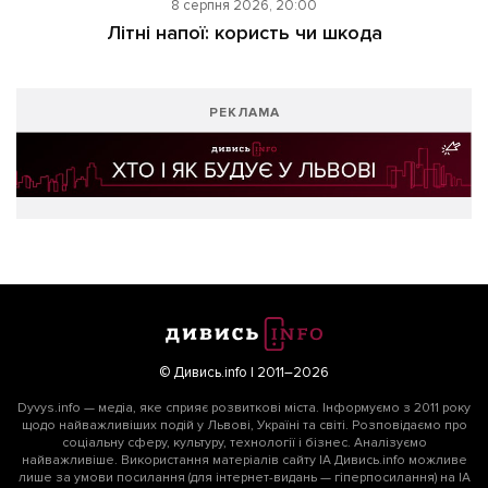
8 серпня 2026, 20:00
Літні напої: користь чи шкода
РЕКЛАМА
© Дивись.info | 2011–2026
Dyvys.info — медіа, яке сприяє розвиткові міста. Інформуємо з 2011 року
щодо найважливіших подій у Львові, Україні та світі. Розповідаємо про
соціальну сферу, культуру, технології і бізнес. Аналізуємо
найважливіше. Використання матеріалів сайту ІА Дивись.info можливе
лише за умови посилання (для інтернет-видань — гіперпосилання) на ІА