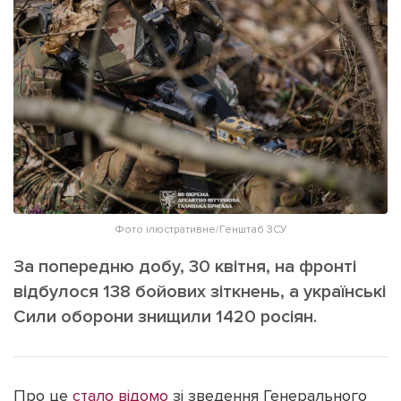
ІНШЕ
Інтерв'ю
Прес-релізи
Картки
Фото/Відео
Репортаж
Made in Lviv
Розслідування
Погляди
Ініціативи
Лонгріди
Фото ілюстративне/Генштаб ЗСУ
За попередню добу, 30 квітня, на фронті
Зв'язатися з нами
відбулося 138 бойових зіткнень, а українські
[email protected]
Реклама на сайті
Сили оборони знищили 1420 росіян.
Політика конфіденційності
Про це
стало відомо
зі зведення Генерального
Наші соц мережі