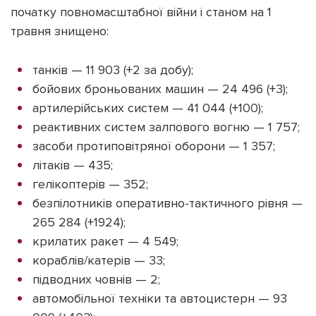
початку повномасштабної війни і станом на 1
травня знищено:
танків — 11 903 (+2 за добу);
бойових броньованих машин — 24 496 (+3);
артилерійських систем — 41 044 (+100);
реактивних систем залпового вогню — 1 757;
засоби протиповітряної оборони — 1 357;
літаків — 435;
гелікоптерів — 352;
безпілотників оперативно-тактичного рівня —
265 284 (+1924);
крилатих ракет — 4 549;
кораблів/катерів — 33;
підводних човнів — 2;
автомобільної техніки та автоцистерн — 93