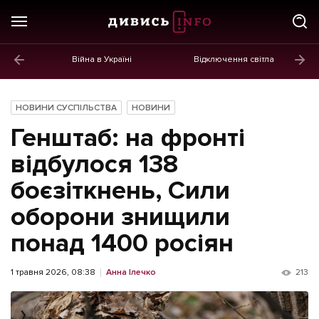
Війна в Україні
Відключення світла
ГОЛОВНЕ
Новини
НОВИНИ СУСПІЛЬСТВА
НОВИНИ
Політика
Генштаб: на фронті
Економіка
відбулося 138
боєзіткнень, Сили
Бізнес
оборони знищили
Життя
понад 1400 росіян
Культура
Афіша
1 травня 2026, 08:38
Анна Ілечко
213