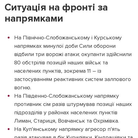
Ситуація на фронті за
напрямками
На Північно-Слобожанському і Курському
напрямках минулої доби Сили оборони
відбили три ворожі атаки; окупанти здійснили
80 обстрілів позицій наших військ та
населених пунктів, зокрема 11 – із
застосуванням реактивних систем залпового
вогню.
На Південно-Слобожанському напрямку
противник сім разів штурмував позиції наших
підрозділів у районах населених пунктів
Лиман, Стариця, Вовчанськ та Охрімівка.
На Куп’янському напрямку агресор п’ять
разів атакував в бік Курилівки, Кіндрашівки та