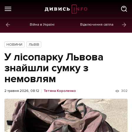
Війна в Україні
Відключення світла
ГОЛОВНЕ
Новини
НОВИНИ
ЛЬВІВ
Політика
У лісопарку Львова
Економіка
знайшли сумку з
немовлям
Бізнес
Життя
2 травня 2026, 08:12
Тетяна Короленко
302
Культура
Афіша