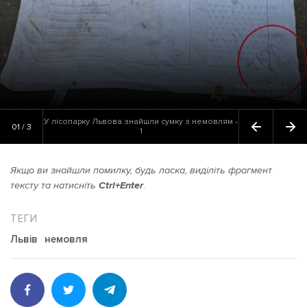
У лісопарку Львова знайшли сумку з немовлям -
01 / 3
1
Якщо ви знайшли помилку, будь ласка, виділіть фрагмент
тексту та натисніть
Ctrl+Enter
.
Львів
немовля