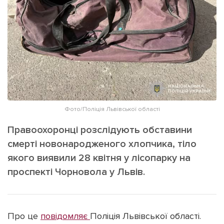
ІНШЕ
Інтерв'ю
Прес-релізи
Картки
Фото/Відео
Репортаж
Made in Lviv
Розслідування
Погляди
Ініціативи
Фото/Поліція Львівської області
Лонгріди
Правоохоронці розслідують обставини
смерті новонародженого хлопчика, тіло
якого виявили 28 квітня у лісопарку на
Зв'язатися з нами
[email protected]
проспекті Чорновола у Львів.
Реклама на сайті
Політика конфіденційності
Про це
повідомляє
Поліція Львівської області.
Наші соц мережі