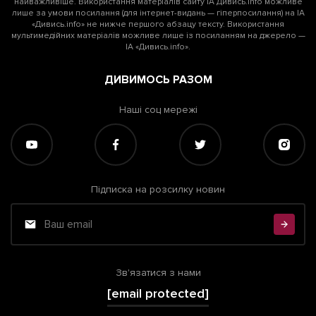
найважливіше. Використання матеріалів сайту ІА Дивись.info можливе
лише за умови посилання (для інтернет-видань — гіперпосилання) на ІА
«Дивись.info» не нижче першого абзацу тексту. Використання
мультимедійних матеріалів можливе лише із посиланням на джерело —
ІА «Дивись.info».
ДИВИМОСЬ РАЗОМ
Наші соц мережі
Підписка на розсилку новин
Зв'язатися з нами
[email protected]