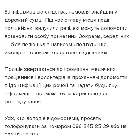
За інформацією слідства, немовля знайшли у
дорожній сумці. Під час огляду місця події
поліцейські вилучили речі, які можуть допомогти
встановити особу причетних. Зокрема, серед них
Підтримати dyvys.info
— біла пелюшка з написом «пол.від.», що,
ймовірно, означає «пологове відділення».
Поліція звертається до громадян, медичних
працівників і волонтерів із проханням допомогти
в ідентифікації цих речей та надати будь-яку
інформацію, що може бути корисною для
розслідування.
Усіх, хто володіє відомостями, просять
телефонувати за номером 096-345-85-39 або на
спецлінію 102.