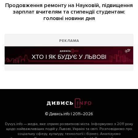
Продовження ремонту на Науковій, підвищення
зарплат вчителям та стипендії студентам:
головні новини дня
РЕКЛАМА
© Дивись.info | 2011–2026
Dyvys.info — медіа, яке сприяє розвиткові міста. Інформуємо з 2011 року
щодо найважливіших подій у Львові, Україні та світі. Розповідаємо про
соціальну сферу, культуру, технології і бізнес. Аналізуємо