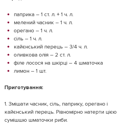
паприка – 1 ст. л. + 1 ч. л.
мелений часник – 1 ч. л.
орегано – 1 ч. л.
сіль – 1 ч. л.
кайєнський перець – 3/4 ч. л.
оливкова олія – ​​2 ст. л.
філе лосося на шкірці – 4 шматочка
лимон – 1 шт.
Приготування:
1. Змішати часник, сіль, паприку, орегано і
кайєнський перець. Рівномірно натерти цією
сумішшю шматочки риби.