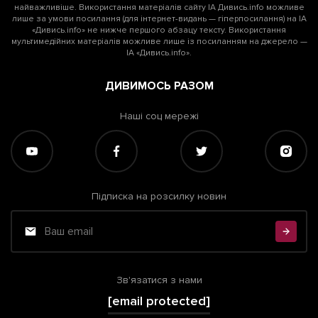
найважливіше. Використання матеріалів сайту ІА Дивись.info можливе
лише за умови посилання (для інтернет-видань — гіперпосилання) на ІА
«Дивись.info» не нижче першого абзацу тексту. Використання
мультимедійних матеріалів можливе лише із посиланням на джерело —
ІА «Дивись.info».
ДИВИМОСЬ РАЗОМ
Наші соц мережі
Підписка на розсилку новин
Зв'язатися з нами
[email protected]