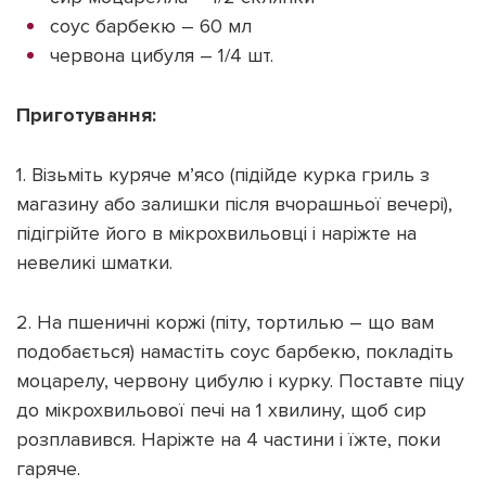
соус барбекю – 60 мл
червона цибуля – 1/4 шт.
Приготування:
1. Візьміть куряче м’ясо (підійде курка гриль з
магазину або залишки після вчорашньої вечері),
підігрійте його в мікрохвильовці і наріжте на
невеликі шматки.
2. На пшеничні коржі (піту, тортилью – що вам
подобається) намастіть соус барбекю, покладіть
моцарелу, червону цибулю і курку. Поставте піцу
до мікрохвильової печі на 1 хвилину, щоб сир
розплавився. Наріжте на 4 частини і їжте, поки
гаряче.