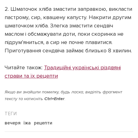
2. Шматочок хліба змастити заправкою, викласти
пастрому, сир, квашену капусту. Накрити другим
шматочком хліба. Злегка змастити сендвіч
маслом і обсмажувати доти, поки скоринка не
підрум’яниться, а сир не почне плавитися.
Приготування сендвіча займає близько 8 хвилин.
Читайте також:
Традиційні українські різдвяні
страви та їх рецепти
Якщо ви знайшли помилку, будь ласка, виділіть фрагмент
тексту та натисніть
Ctrl+Enter
.
вечеря
їжа
рецепти