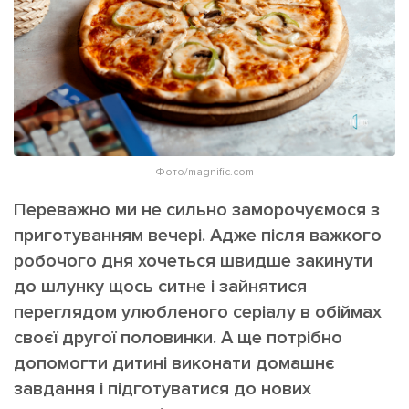
ІНШЕ
Інтерв'ю
Прес-релізи
Картки
Фото/Відео
Репортаж
Made in Lviv
Розслідування
Погляди
Фото/magnific.com
Ініціативи
Переважно ми не сильно заморочуємося з
Лонгріди
приготуванням вечері. Адже після важкого
робочого дня хочеться швидше закинути
до шлунку щось ситне і зайнятися
Зв'язатися з нами
переглядом улюбленого серіалу в обіймах
[email protected]
Реклама на сайті
своєї другої половинки. А ще потрібно
Політика конфіденційності
допомогти дитині виконати домашнє
завдання і підготуватися до нових
Наші соц мережі