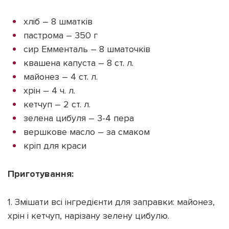
хліб – 8 шматків
пастрома – 350 г
сир Емменталь – 8 шматочків
квашена капуста – 8 ст. л.
майонез – 4 ст. л.
хрін – 4 ч. л.
кетчуп – 2 ст. л.
зелена цибуля – 3-4 пера
вершкове масло – за смаком
кріп для краси
Приготування:
1. Змішати всі інгредієнти для заправки: майонез,
хрін і кетчуп, нарізану зелену цибулю.