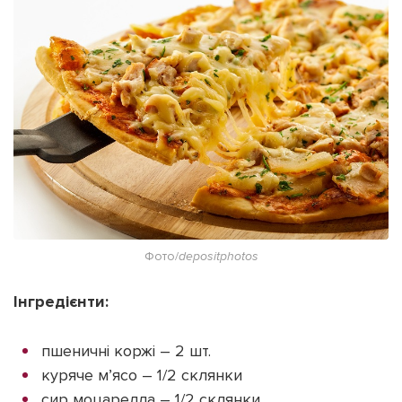
Фото/
depositphotos
Інгредієнти:
пшеничні коржі – 2 шт.
куряче м’ясо – 1/2 склянки
сир моцарелла – 1/2 склянки