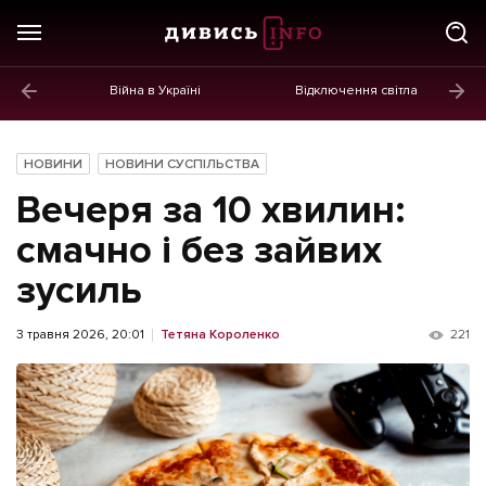
Війна в Україні
Відключення світла
ГОЛОВНЕ
Новини
НОВИНИ
НОВИНИ СУСПІЛЬСТВА
Політика
Вечеря за 10 хвилин:
Економіка
смачно і без зайвих
зусиль
Бізнес
Життя
3 травня 2026, 20:01
Тетяна Короленко
221
Культура
Афіша