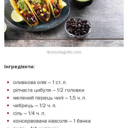
Фото/magnific.com
Інгредієнти:
оливкова олія – ​​1 ст. л.
ріпчаста цибуля – 1/2 головки
мелений перець чилі – 1,5 ч. л.
чебрець – 1/2 ч. л.
сіль – 1/4 ч. л.
консервована квасоля – 1 банка