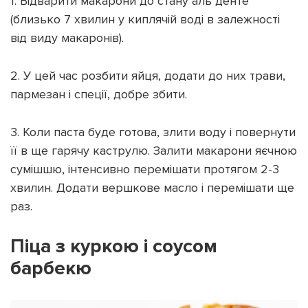
1. Відварити макарони до стану аль денте
(близько 7 хвилин у киплячій воді в залежності
від виду макаронів).
2. У цей час розбити яйця, додати до них трави,
пармезан і спеції, добре збити.
3. Коли паста буде готова, злити воду і повернути
її в ще гарячу каструлю. Залити макарони яєчною
сумішшю, інтенсивно перемішати протягом 2-3
хвилин. Додати вершкове масло і перемішати ще
раз.
Піца з куркою і соусом
барбекю