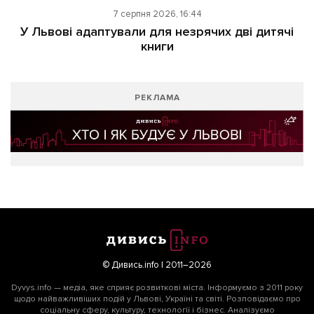
7 серпня 2026, 16:44
У Львові адаптували для незрячих дві дитячі
книги
РЕКЛАМА
© Дивись.info | 2011–2026
Dyvys.info — медіа, яке сприяє розвиткові міста. Інформуємо з 2011 року
щодо найважливіших подій у Львові, Україні та світі. Розповідаємо про
соціальну сферу, культуру, технології і бізнес. Аналізуємо