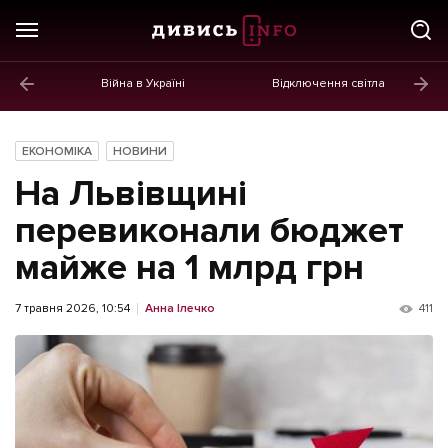
Війна в Україні
Відключення світла
ГОЛОВНЕ
Новини
ЕКОНОМІКА
НОВИНИ
Політика
На Львівщині
Економіка
перевиконали бюджет
майже на 1 млрд грн
Бізнес
Життя
7 травня 2026, 10:54
Анна Ілечко
411
Культура
Афіша