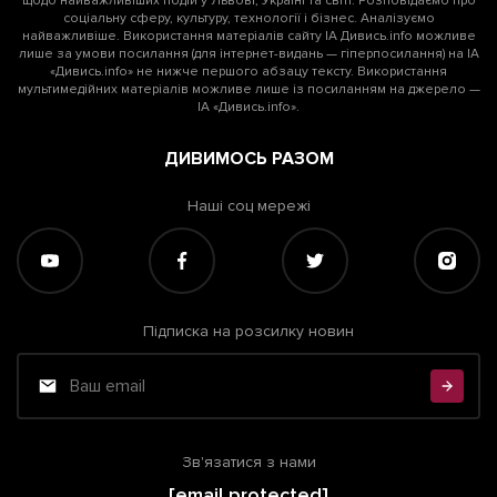
щодо найважливіших подій у Львові, Україні та світі. Розповідаємо про
соціальну сферу, культуру, технології і бізнес. Аналізуємо
найважливіше. Використання матеріалів сайту ІА Дивись.info можливе
лише за умови посилання (для інтернет-видань — гіперпосилання) на ІА
«Дивись.info» не нижче першого абзацу тексту. Використання
мультимедійних матеріалів можливе лише із посиланням на джерело —
ІА «Дивись.info».
ДИВИМОСЬ РАЗОМ
Наші соц мережі
Підписка на розсилку новин
Зв'язатися з нами
[email protected]