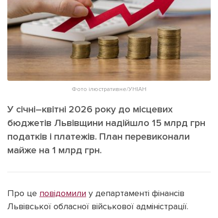
ІНШЕ
Інтерв'ю
Прес-релізи
Картки
Фото/Відео
Репортаж
Made in Lviv
Розслідування
Погляди
Фото ілюстративне/УНІАН
Ініціативи
У січні–квітні 2026 року до місцевих
Лонгріди
бюджетів Львівщини надійшло 15 млрд грн
податків і платежів. План перевиконали
майже на 1 млрд грн.
Зв'язатися з нами
[email protected]
Реклама на сайті
Політика конфіденційності
Про це
повідомили
у департаменті фінансів
Львівської обласної військової адміністрації.
Наші соц мережі