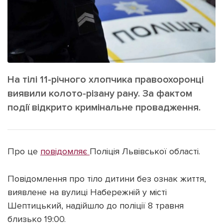
ІНШЕ
Інтерв'ю
Прес-релізи
Картки
Фото/Відео
Репортаж
Made in Lviv
Розслідування
На тілі 11-річного хлопчика правоохоронці
Погляди
виявили колото-різану рану. За фактом
Ініціативи
події відкрито кримінальне провадження.
Лонгріди
Про це
повідомляє
Поліція Львівської області.
Зв'язатися з нами
[email protected]
Реклама на сайті
Повідомлення про тіло дитини без ознак життя,
виявлене на вулиці Набережній у місті
Політика конфіденційності
Шептицький, надійшло до поліції 8 травня
близько 19:00.
Наші соц мережі