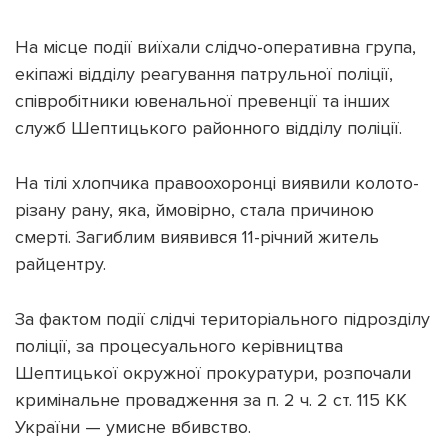
На місце події виїхали слідчо-оперативна група,
екіпажі відділу реагування патрульної поліції,
співробітники ювенальної превенції та інших
Підтримати dyvys.info
служб Шептицького районного відділу поліції.
На тілі хлопчика правоохоронці виявили колото-
різану рану, яка, ймовірно, стала причиною
смерті. Загиблим виявився 11-річний житель
райцентру.
За фактом події слідчі територіального підрозділу
поліції, за процесуального керівництва
Шептицької окружної прокуратури, розпочали
кримінальне провадження за п. 2 ч. 2 ст. 115 КК
України — умисне вбивство.