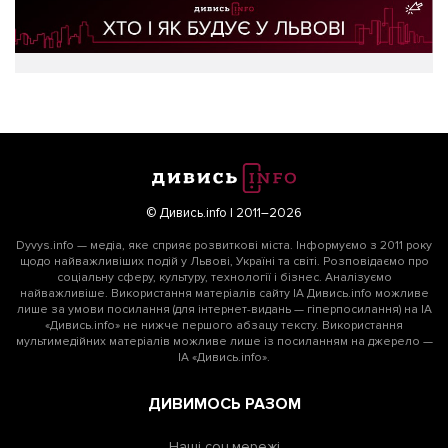
© Дивись.info | 2011–2026
Dyvys.info — медіа, яке сприяє розвиткові міста. Інформуємо з 2011 року
щодо найважливіших подій у Львові, Україні та світі. Розповідаємо про
соціальну сферу, культуру, технології і бізнес. Аналізуємо
найважливіше. Використання матеріалів сайту ІА Дивись.info можливе
лише за умови посилання (для інтернет-видань — гіперпосилання) на ІА
«Дивись.info» не нижче першого абзацу тексту. Використання
мультимедійних матеріалів можливе лише із посиланням на джерело —
ІА «Дивись.info».
ДИВИМОСЬ РАЗОМ
Наші соц мережі