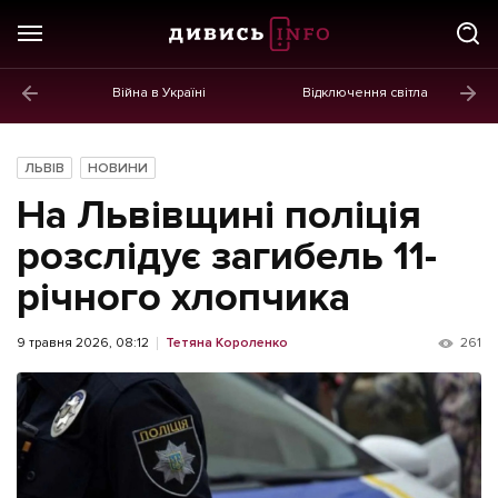
Війна в Україні
Відключення світла
ГОЛОВНЕ
Новини
ЛЬВІВ
НОВИНИ
Політика
На Львівщині поліція
Економіка
розслідує загибель 11-
річного хлопчика
Бізнес
Життя
9 травня 2026, 08:12
Тетяна Короленко
261
Культура
Афіша