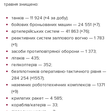
травня знищено:
танків — 11 924 (+4 за добу);
бойових броньованих машин — 24 551 (+7);
артилерійських систем — 41 863 (+76);
реактивних систем залпового вогню — 1 783
(+1);
засоби протиповітряної оборони — 1 373;
літаків — 435;
гелікоптерів — 352;
безпілотників оперативно-тактичного рівня —
284 254 (+1557);
наземних робототехнічних комплексів — 1371
(+9)
крилатих ракет — 4 585;
кораблів/катерів — 33;