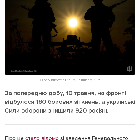
ІНШЕ
Інтерв'ю
Прес-релізи
Картки
Фото/Відео
Репортаж
Made in Lviv
Розслідування
Погляди
Ініціативи
Лонгріди
Фото ілюстративне/Генштаб ЗСУ
За попередню добу, 10 травня, на фронті
Зв'язатися з нами
відбулося 180 бойових зіткнень, а українські
[email protected]
Реклама на сайті
Сили оборони знищили 920 росіян.
Політика конфіденційності
Про це
стало відомо
зі зведення Генерального
Наші соц мережі