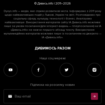
© Дивись.info | 2011–2026
Dyvys.info — медіа, яке сприяє розвиткові міста. Інформуємо з 2011 року
щодо найважливіших подій у Львові, Україні та світі. Розповідаємо про
соціальну сферу, культуру, технології і бізнес. Аналізуємо
найважливіше. Використання матеріалів сайту ІА Дивись.info можливе
лише за умови посилання (для інтернет-видань — гіперпосилання) на ІА
«Дивись.info» не нижче першого абзацу тексту. Використання
мультимедійних матеріалів можливе лише із посиланням на джерело —
ІА «Дивись.info».
ДИВИМОСЬ РАЗОМ
Наші соц мережі
Підписка на розсилку новин