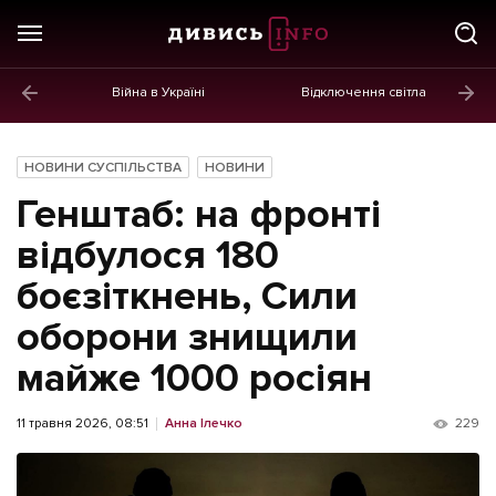
Війна в Україні
Відключення світла
ГОЛОВНЕ
Новини
НОВИНИ СУСПІЛЬСТВА
НОВИНИ
Політика
Генштаб: на фронті
Економіка
відбулося 180
боєзіткнень, Сили
Бізнес
оборони знищили
Життя
майже 1000 росіян
Культура
Афіша
11 травня 2026, 08:51
Анна Ілечко
229