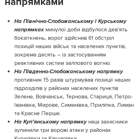
напрямками
На Північно-Слобожанському і Курському
напрямках
минулої доби відбулося дев’ять
боєзіткнень, ворог здійснив 61 обстріл
позицій наших військ та населених пунктів,
зокрема десять – із застосуванням
реактивних систем залпового вогню.
На Південно-Слобожанському напрямку
противник 15 разів штурмував позиції наших
підрозділів у районах населених пунктів
Зелене, Вовчанськ, Тернова, Стариця, Петро-
Іванівка, Мирове, Симинівка, Приліпка, Лиман
та Красне Перше.
На Куп’янському напрямку
наші захисники
зупинили три ворожі атаки у районах
Курилівки та Ківшарівки.