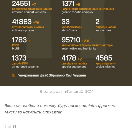
Втрати росіян/Генштаб ЗСУ
Якщо ви знайшли помилку, будь ласка, виділіть фрагмент
тексту та натисніть
Ctrl+Enter
.