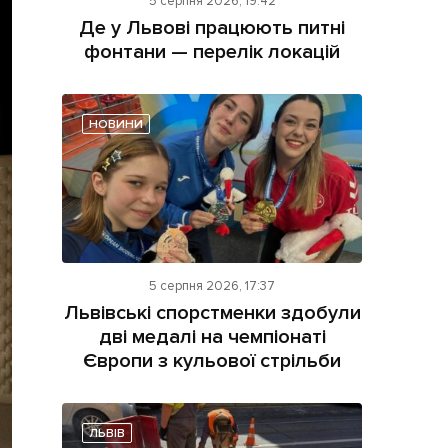
5 серпня 2026, 19:42
Де у Львові працюють питні
фонтани — перелік локацій
НОВИНИ
ама на сайті
і
5 серпня 2026, 17:37
Львівські спорстменки здобули
дві медалі на чемпіонаті
Європи з кульової стрільби
ЛЬВІВ