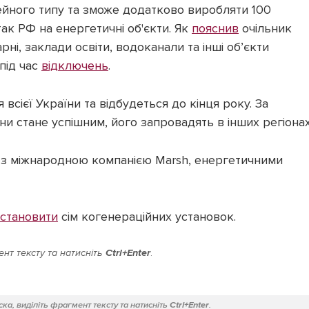
ейного типу та зможе додатково виробляти 100
так РФ на енергетичні об'єкти. Як
пояснив
очільник
і, заклади освіти, водоканали та інші об’єкти
під час
відключень
.
всієї України та відбудеться до кінця року. За
и стане успішним, його запровадять в інших регіонах
і з міжнародною компанією Marsh, енергетичними
становити
сім когенераційних установок.
нт тексту та натисніть
Ctrl+Enter
.
ка, виділіть фрагмент тексту та натисніть
Ctrl+Enter
.