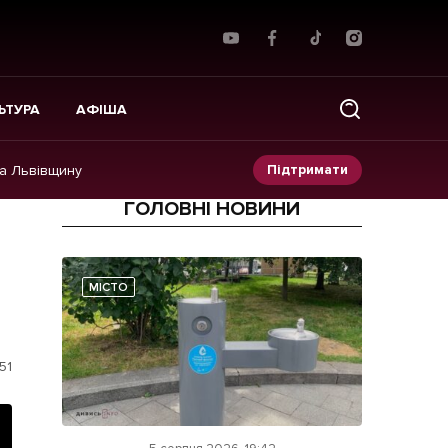
ЬТУРА
АФІША
Підтримати
на Львівщину
ГОЛОВНІ НОВИНИ
Прес-релізи
Фото/Відео
МІСТО
Made in Lviv
51