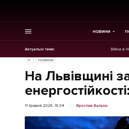
НОВИНИ
П
Актуальні теми:
Війна в У
ГОЛОВНЕ
ТГ
НОВИНИ
Новини
На Львівщині з
Політика
енергостійкості
Економіка
11 травня 2026, 15:34
Ярослав Валько
Бізнес