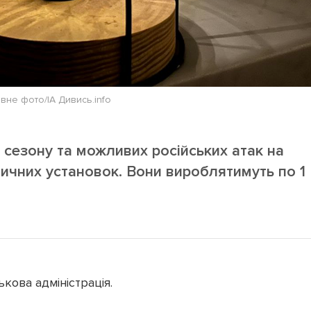
ивне фото/ІА Дивись.info
сезону та можливих російських атак на
тичних установок. Вони вироблятимуть по 1
кова адміністрація.