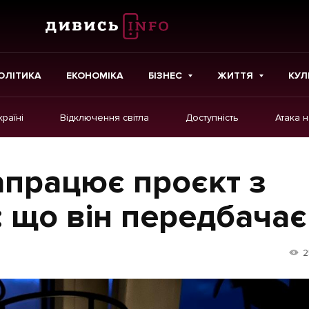
ОЛІТИКА
ЕКОНОМІКА
БІЗНЕС
ЖИТТЯ
КУЛ
країні
Відключення світла
Доступність
Атака 
ІНШЕ
Інтерв'ю
апрацює проєкт з
Картки
: що він передбачає
Репортаж
Розслідування
2
Погляди
Ініціативи