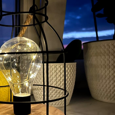
Лонгріди
[email protected]
Рекл
Політика конфіденційност