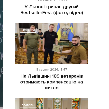
8 серпня 2026, 20:24
У Львові триває другий
BestsellerFest (фото, відео)
НОВИНИ
ама на сайті
і
8 серпня 2026, 18:47
На Львівщині 189 ветеранів
отримають компенсацію на
житло
ГОЛОВНІ