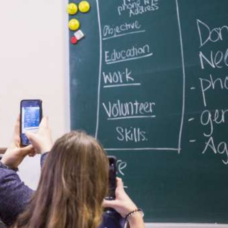
Лонгріди
[email protected]
Рекл
Політика конфіденційност