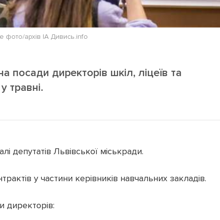
е фото/архів ІА Дивись.info
а посади директорів шкіл, ліцеїв та
у травні.
лі депутатів Львівської міськради.
рактів у частини керівників навчальних закладів.
и директорів: