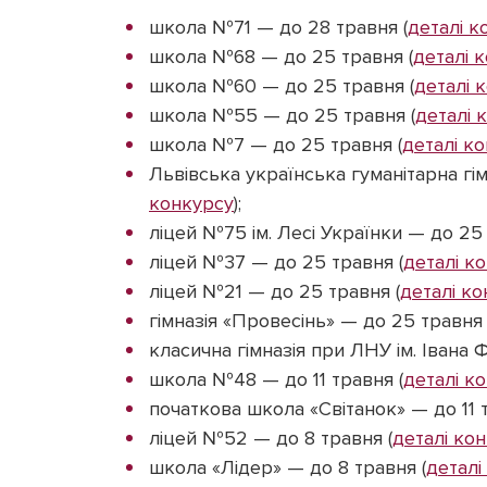
школа №71 — до 28 травня (
деталі к
школа №68 — до 25 травня (
деталі 
школа №60 — до 25 травня (
деталі 
школа №55 — до 25 травня (
деталі 
школа №7 — до 25 травня (
деталі к
Львівська українська гуманітарна гім
конкурсу
);
ліцей №75 ім. Лесі Українки — до 25 
ліцей №37 — до 25 травня (
деталі к
ліцей №21 — до 25 травня (
деталі к
гімназія «Провесінь» — до 25 травня 
класична гімназія при ЛНУ ім. Івана 
школа №48 — до 11 травня (
деталі к
початкова школа «Світанок» — до 11 т
ліцей №52 — до 8 травня (
деталі ко
школа «Лідер» — до 8 травня (
деталі