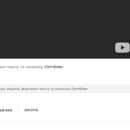
нт тексту та натисніть
Ctrl+Enter
.
ка, виділіть фрагмент тексту та натисніть
Ctrl+Enter
.
школа
ьвова