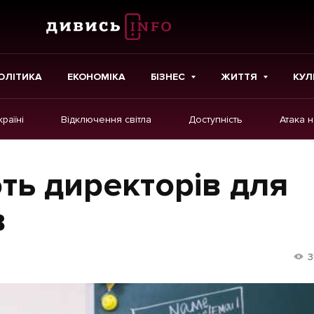
ОЛІТИКА
ЕКОНОМІКА
БІЗНЕС
ЖИТТЯ
КУЛ
країні
Відключення світла
Доступність
Атака 
ІНШЕ
Інтерв'ю
ть директорів для
Картки
в
Репортаж
Розслідування
3
Погляди
Ініціативи