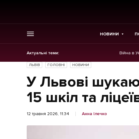
НОВИНИ
П
Актуальні теми:
Війна в У
ГОЛОВНЕ
ЛЬВІВ
ГОЛОВНІ
НОВИНИ
Новини
У Львові шукаю
Політика
15 шкіл та ліцеї
Економіка
12 травня 2026, 11:34
Анна Ілечко
Бізнес