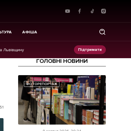
ЬТУРА
АФІША
Підтримати
на Львівщину
ГОЛОВНІ НОВИНИ
Прес-релізи
Фото/Відео
ФОТОРЕПОРТАЖ
Made in Lviv
51