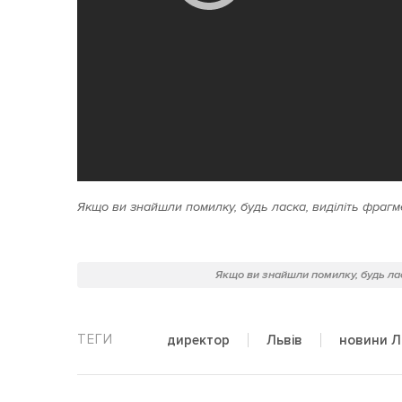
Якщо ви знайшли помилку, будь ласка, виділіть фрагме
Якщо ви знайшли помилку, будь лас
директор
Львів
новини Л