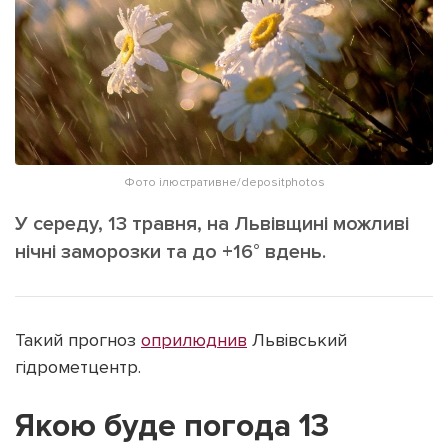
ІНШЕ
Інтерв'ю
Прес-релізи
Картки
Фото/Відео
Репортаж
Made in Lviv
Розслідування
Погляди
Фото ілюстративне/depositphotos
Ініціативи
У середу, 13 травня, на Львівщині можливі
Лонгріди
нічні заморозки та до +16° вдень.
Зв'язатися з нами
Такий прогноз
оприлюднив
Львівський
[email protected]
Реклама на сайті
гідрометцентр.
Політика конфіденційності
Якою буде погода 13
Наші соц мережі