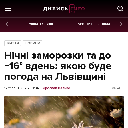
Війна в Україні
Відключення світла
ГОЛОВНЕ
Новини
ЖИТТЯ
НОВИНИ
Політика
Нічні заморозки та до
Економіка
+16° вдень: якою буде
погода на Львівщині
Бізнес
Життя
12 травня 2026, 19:34
Ярослав Валько
409
Культура
Афіша