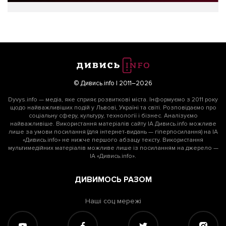
© Дивись.info | 2011–2026
Dyvys.info — медіа, яке сприяє розвиткові міста. Інформуємо з 2011 року
щодо найважливіших подій у Львові, Україні та світі. Розповідаємо про
соціальну сферу, культуру, технології і бізнес. Аналізуємо
найважливіше. Використання матеріалів сайту ІА Дивись.info можливе
лише за умови посилання (для інтернет-видань — гіперпосилання) на ІА
«Дивись.info» не нижче першого абзацу тексту. Використання
мультимедійних матеріалів можливе лише із посиланням на джерело —
ІА «Дивись.info».
ДИВИМОСЬ РАЗОМ
Наші соц мережі