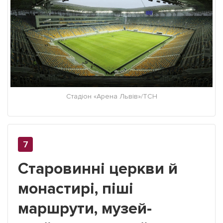
Стадіон «Арена Львів»/ТСН
Старовинні церкви й
монастирі, піші
маршрути, музей-