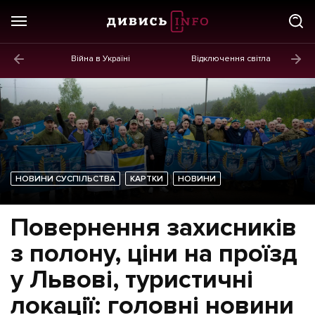
Війна в Україні
Відключення світла
ГОЛОВНЕ
Новини
Політика
Економіка
НОВИНИ СУСПІЛЬСТВА
КАРТКИ
НОВИНИ
Бізнес
Життя
Повернення захисників
Культура
з полону, ціни на проїзд
Афіша
у Львові, туристичні
локації: головні новини