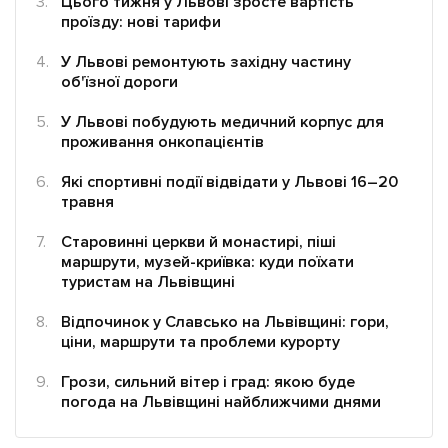
Цього тижня у Львові зросте вартість
проїзду: нові тарифи
У Львові ремонтують західну частину
об'їзної дороги
Підтримати dyvys.info
У Львові побудують медичний корпус для
проживання онкопацієнтів
Які спортивні події відвідати у Львові 16–20
травня
Старовинні церкви й монастирі, піші
маршрути, музей-криївка: куди поїхати
туристам на Львівщині
Відпочинок у Славсько на Львівщині: гори,
ціни, маршрути та проблеми курорту
Грози, сильний вітер і град: якою буде
погода на Львівщині найближчими днями