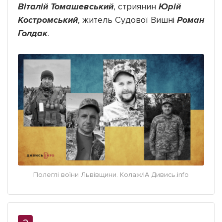
Віталій Томашевський
, стриянин
Юрій
Костромський
, житель Судової Вишні
Роман
Голдак
.
Полеглі воїни Львівщини. Колаж/ІА Дивись.info