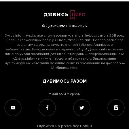
© Дивись.info | 2011–2026
Dyvys.info — медіа, яке сприяє розвиткові міста. Інформуємо з 2011 року
щодо найважливіших подій у Львові, Україні та світі. Розповідаємо про
соціальну сферу, культуру, технології і бізнес. Аналізуємо
найважливіше. Використання матеріалів сайту ІА Дивись.info можливе
лише за умови посилання (для інтернет-видань — гіперпосилання) на ІА
«Дивись.info» не нижче першого абзацу тексту. Використання
мультимедійних матеріалів можливе лише із посиланням на джерело —
ІА «Дивись.info».
ДИВИМОСЬ РАЗОМ
Наші соц мережі
Підписка на розсилку новин