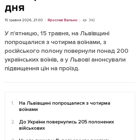
ІНШЕ
дня
Інтерв'ю
Прес-релізи
15 травня 2026, 21:00
Ярослав Валько
342
Картки
Фото/Відео
У п'ятницю, 15 травня, на Львівщині
Репортаж
Made in Lviv
попрощалися з чотирма воїнами, з
Розслідування
російського полону повернули понад 200
Погляди
українських воїнів, а у Львові анонсували
Ініціативи
підвищення цін на проїзд.
Лонгріди
Зв'язатися з нами
На Львівщині попрощалися з чотирма
[email protected]
Реклама на сайті
воїнами
Політика конфіденційності
До України повернулись 205 полонених
військових
Наші соц мережі