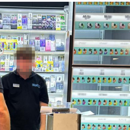
Лонгріди
[email protected]
Рекл
Політика конфіденційност