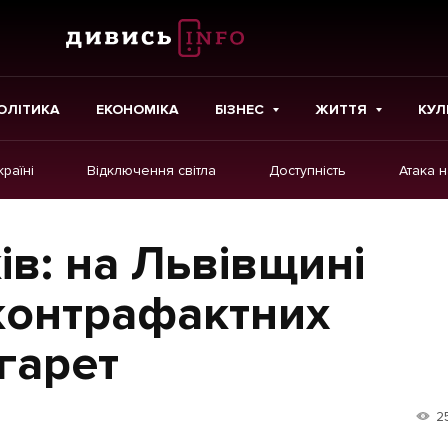
ОЛІТИКА
ЕКОНОМІКА
БІЗНЕС
ЖИТТЯ
КУЛ
країні
Відключення світла
Доступність
Атака 
ІНШЕ
Інтерв'ю
ів: на Львівщині
Картки
контрафактних
Репортаж
гарет
Розслідування
Погляди
2
Ініціативи