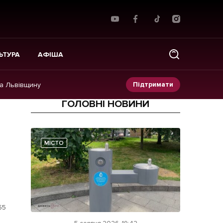
ЬТУРА
АФІША
Підтримати
на Львівщину
ГОЛОВНІ НОВИНИ
Прес-релізи
Фото/Відео
МІСТО
Made in Lviv
55