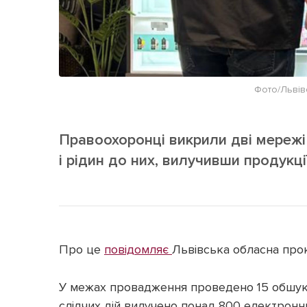
Фото/Львів
Правоохоронці викрили дві мережі
і рідин до них, вилучивши продукці
Про це
повідомляє
Львівська обласна про
У межах провадження проведено 15 обшуків
слідчих дій вилучено понад 800 електронн