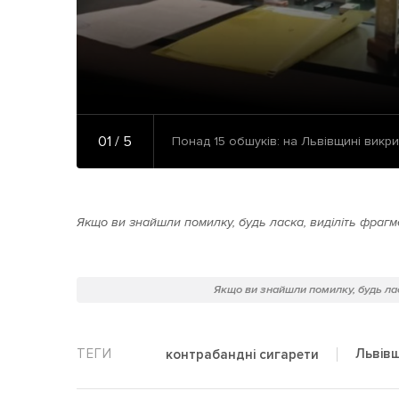
01 / 5
Понад 15 обшуків: на Львівщині викри
Якщо ви знайшли помилку, будь ласка, виділіть фрагме
Якщо ви знайшли помилку, будь лас
Львів
контрабандні сигарети