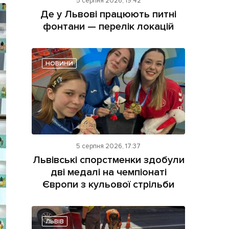
5 серпня 2026, 19:42
Де у Львові працюють питні
фонтани — перелік локацій
НОВИНИ
ама на сайті
і
5 серпня 2026, 17:37
Львівські спорстменки здобули
дві медалі на чемпіонаті
Європи з кульової стрільби
ЛЬВІВ