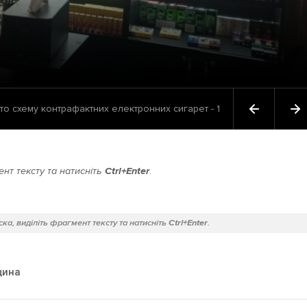
то схему контрафактних електронних сигарет - 1
нт тексту та натисніть
Ctrl+Enter
.
ка, виділіть фрагмент тексту та натисніть
Ctrl+Enter
.
щина