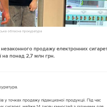
ська обласна прокуратура
 незаконного продажу електронних сигаре
ї на понад 2,7 млн грн.
куратура.
 у точках продажу підакцизної продукції. Під час
их сигарет, майже 14 тисяч ємностей з рідинами для