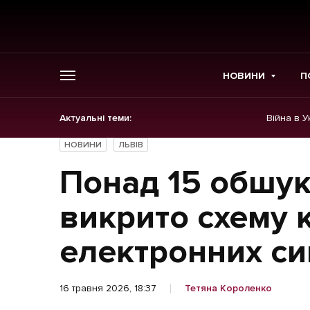
НОВИНИ
П
Актуальні теми:
Війна в У
ГОЛОВНЕ
НОВИНИ
ЛЬВІВ
Новини
Понад 15 обшук
Політика
викрито схему 
Економіка
електронних си
Бізнес
16 травня 2026, 18:37
Тетяна Короленко