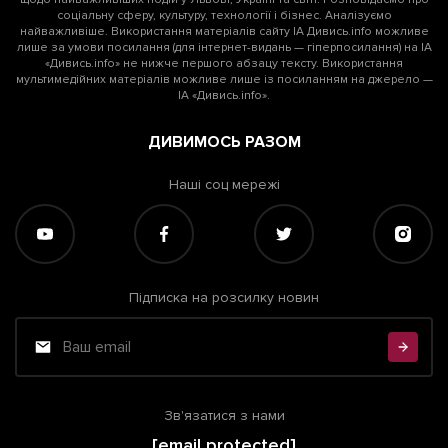
соціальну сферу, культуру, технології і бізнес. Аналізуємо
найважливіше. Використання матеріалів сайту ІА Дивись.info можливе
лише за умови посилання (для інтернет-видань — гіперпосилання) на ІА
«Дивись.info» не нижче першого абзацу тексту. Використання
мультимедійних матеріалів можливе лише із посиланням на джерело —
ІА «Дивись.info».
ДИВИМОСЬ РАЗОМ
Наші соц мережі
Підписка на розсилку новин
Зв'язатися з нами
[email protected]