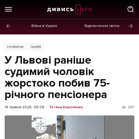
Війна в Україні
Відключення світла
ГОЛОВНЕ
Новини
НОВИНИ
ЛЬВІВ
Політика
У Львові раніше
Економіка
судимий чоловік
жорстоко побив 75-
Бізнес
річного пенсіонера
Життя
Культура
16 травня 2026, 08:08
Тетяна Короленко
287
Афіша