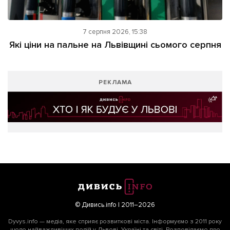
7 серпня 2026, 15:38
Які ціни на пальне на Львівщині сьомого серпня
РЕКЛАМА
© Дивись.info | 2011–2026
Dyvys.info — медіа, яке сприяє розвиткові міста. Інформуємо з 2011 року
щодо найважливіших подій у Львові, Україні та світі. Розповідаємо про