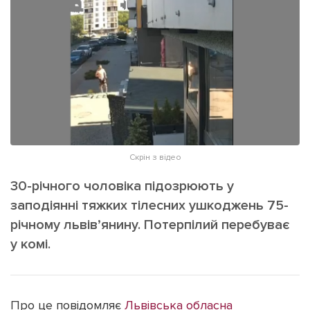
ІНШЕ
Інтерв'ю
Прес-релізи
Картки
Фото/Відео
Репортаж
Made in Lviv
Розслідування
Погляди
Ініціативи
Скрін з відео
Лонгріди
30-річного чоловіка підозрюють у
заподіянні тяжких тілесних ушкоджень 75-
Зв'язатися з нами
річному львів’янину. Потерпілий перебуває
[email protected]
Реклама на сайті
у комі.
Політика конфіденційності
Про це повідомляє
Львівська обласна
Наші соц мережі