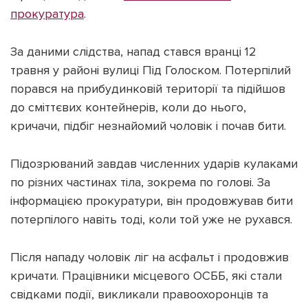
прокуратура
.
За даними слідства, напад стався вранці 12
травня у районі вулиці Під Голоском. Потерпілий
Підтримати dyvys.info
порався на прибудинковій території та підійшов
до сміттєвих контейнерів, коли до нього,
кричачи, підбіг незнайомий чоловік і почав бити.
Підозрюваний завдав численних ударів кулаками
по різних частинах тіла, зокрема по голові. За
інформацією прокуратури, він продовжував бити
потерпілого навіть тоді, коли той уже не рухався.
Після нападу чоловік ліг на асфальт і продовжив
кричати. Працівники місцевого ОСББ, які стали
свідками події, викликали правоохоронців та