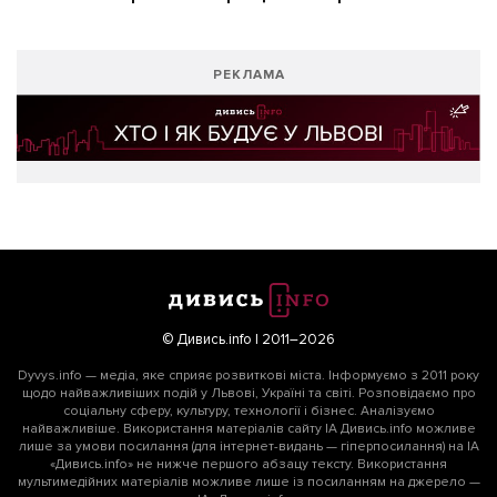
РЕКЛАМА
© Дивись.info | 2011–2026
Dyvys.info — медіа, яке сприяє розвиткові міста. Інформуємо з 2011 року
щодо найважливіших подій у Львові, Україні та світі. Розповідаємо про
соціальну сферу, культуру, технології і бізнес. Аналізуємо
найважливіше. Використання матеріалів сайту ІА Дивись.info можливе
лише за умови посилання (для інтернет-видань — гіперпосилання) на ІА
«Дивись.info» не нижче першого абзацу тексту. Використання
мультимедійних матеріалів можливе лише із посиланням на джерело —