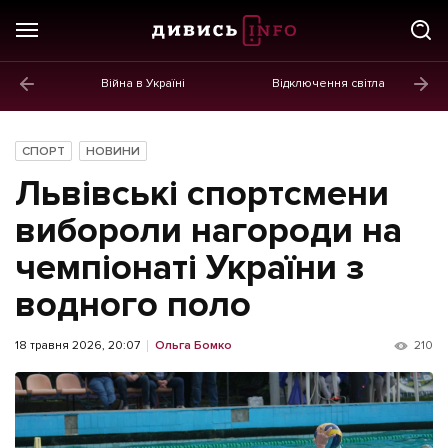
Війна в Україні
Відключення світла
ГОЛОВНЕ
Новини
СПОРТ
НОВИНИ
Політика
Львівські спортсмени
Економіка
вибороли нагороди на
чемпіонаті України з
Бізнес
водного поло
Життя
Культура
18 травня 2026, 20:07
Ольга Бомко
210
Афіша