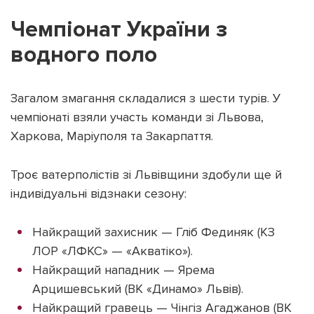
Чемпіонат України з
водного поло
Підтримати dyvys.info
Загалом змагання складалися з шести турів. У
чемпіонаті взяли участь команди зі Львова,
Харкова, Маріуполя та Закарпаття.
Троє ватерполістів зі Львівщини здобули ще й
індивідуальні відзнаки сезону:
Найкращий захисник — Гліб Фединяк (КЗ
ЛОР «ЛФКС» — «Акватіко»).
Найкращий нападник — Ярема
Арцишевський (ВК «Динамо» Львів).
Найкращий гравець — Чінгіз Агаджанов (ВК