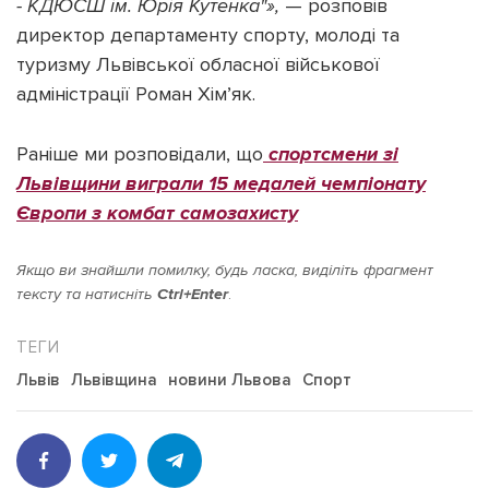
- КДЮСШ ім. Юрія Кутенка"»,
— розповів
директор департаменту спорту, молоді та
туризму Львівської обласної військової
адміністрації Роман Хімʼяк.
Раніше ми розповідали, що
спортсмени зі
Львівщини виграли 15 медалей чемпіонату
Європи з комбат самозахисту
Якщо ви знайшли помилку, будь ласка, виділіть фрагмент
тексту та натисніть
Ctrl+Enter
.
Львів
Львівщина
новини Львова
Спорт