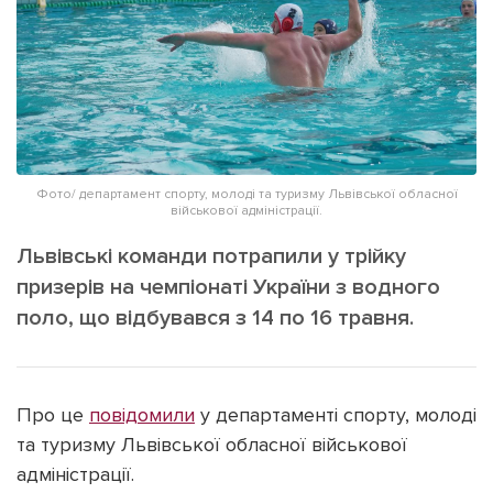
ІНШЕ
Інтерв'ю
Прес-релізи
Картки
Фото/Відео
Репортаж
Made in Lviv
Розслідування
Погляди
Фото/ департамент спорту, молоді та туризму Львівської обласної
військової адміністрації.
Ініціативи
Львівські команди потрапили у трійку
Лонгріди
призерів на чемпіонаті України з водного
поло, що відбувався з 14 по 16 травня.
Зв'язатися з нами
[email protected]
Реклама на сайті
Про це
повідомили
у департаменті спорту, молоді
Політика конфіденційності
та туризму Львівської обласної військової
адміністрації.
Наші соц мережі