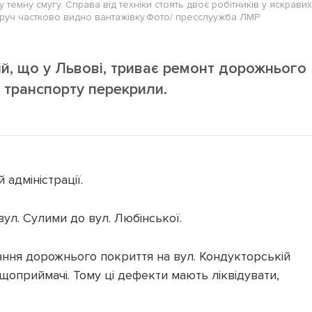
темну смугу. Справа від техніки стоять двоє робітників у яскравих
оруч частково видно вантажівку.Фото/ пресслуужба ЛМР
ій, що у Львові, триває ремонт дорожнього
 транспорту перекрили.
 адміністрації.
вул. Сулими до вул. Любінської.
вання дорожнього покриття на вул. Кондукторській
ощоприймачі. Тому ці дефекти мають ліквідувати,