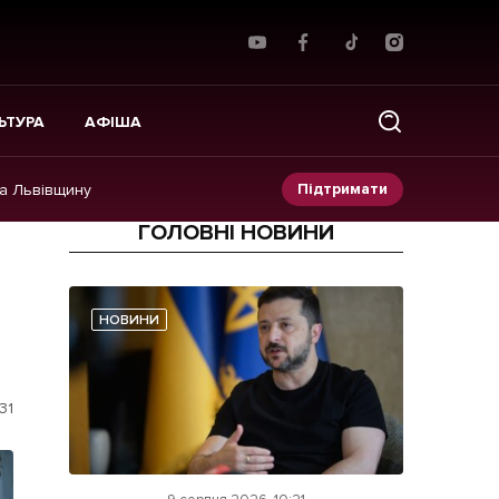
ЬТУРА
АФІША
Підтримати
на Львівщину
ГОЛОВНІ НОВИНИ
Прес-релізи
Фото/Відео
НОВИНИ
Made in Lviv
31