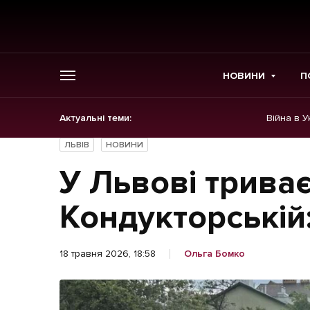
НОВИНИ
П
Актуальні теми:
Війна в У
ГОЛОВНЕ
ЛЬВІВ
НОВИНИ
Новини
У Львові триває
Політика
Кондукторській
Економіка
18 травня 2026, 18:58
Ольга Бомко
Бізнес