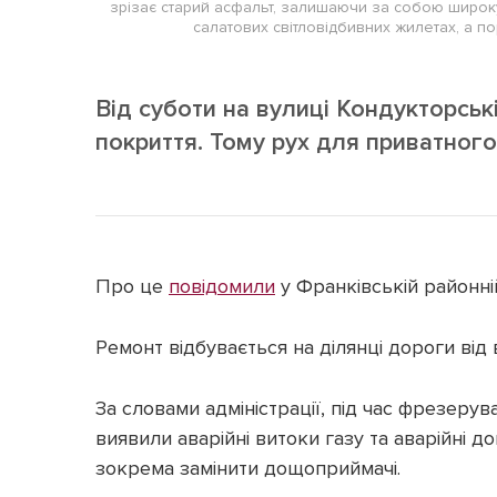
зрізає старий асфальт, залишаючи за собою широку 
салатових світловідбивних жилетах, а п
Від суботи на вулиці Кондукторськ
покриття. Тому рух для приватного
Про це
повідомили
у Франківській районній
Ремонт відбувається на ділянці дороги від 
За словами адміністрації, під час фрезеру
виявили аварійні витоки газу та аварійні д
зокрема замінити дощоприймачі.