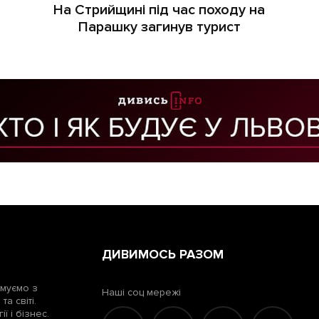
На Стрийщині під час походу на
Парашку загинув турист
ДИВИМОСЬ РАЗОМ
рмуємо з
Наші соц мережі
а світі.
ї і бізнес.