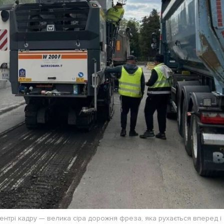
Лонгріди
[email protected]
Рекл
Політика конфіденційност
ентрі кадру — велика сіра дорожня фреза, яка рухається вперед і