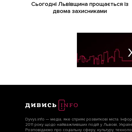
Сьогодні Львівщина прощається із
двома захисниками
Dyvys.info — медіа, яке сприяє розвиткові міста. Інфо
2011 року щодо найважливіших подій у Львові, Україні т
Розповідаємо про соціальну сферу, культуру, технологі