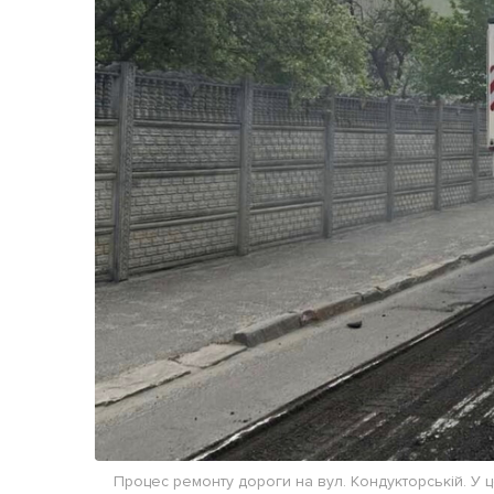
Життя
Культура
Афіша
Процес ремонту дороги на вул. Кондукторській. У ц