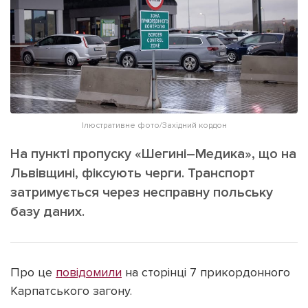
ІНШЕ
Інтерв'ю
Прес-релізи
Картки
Фото/Відео
Репортаж
Made in Lviv
Розслідування
Погляди
Ілюстративне фото/Західний кордон
Ініціативи
На пункті пропуску «Шегині–Медика», що на
Лонгріди
Львівщині, фіксують черги. Транспорт
затримується через несправну польську
базу даних.
Зв'язатися з нами
[email protected]
Реклама на сайті
Політика конфіденційності
Про це
повідомили
на сторінці 7 прикордонного
Карпатського загону.
Наші соц мережі