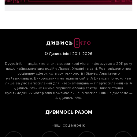
© Дивись.info | 2011–2026
Dyvys.info — медіа, яке сприяє розвиткові міста. Інформуємо з 2011 року
щодо найважливіших подій у Львові, Україні та світі. Розповідаємо про
соціальну сферу, культуру, технології і бізнес. Аналізуємо
найважливіше. Використання матеріалів сайту ІА Дивись.info можливе
лише за умови посилання (для інтернет-видань — гіперпосилання) на ІА
«Дивись.info» не нижче першого абзацу тексту. Використання
мультимедійних матеріалів можливе лише із посиланням на джерело —
ІА «Дивись.info».
ДИВИМОСЬ РАЗОМ
Наші соц мережі