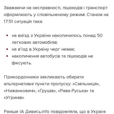
Зважаючи на несправності, пішоходів і транспорт
оформлюють у сповільненому режимі. Станом на
17:51 ситуація така:
Підтримати dyvys.info
на виїзд з України накопичилось понад 50
легкових автомобілів;
на вʼїзд в Україну черг немає;
накопичення автобусів та пішоходів не
фіксують.
Прикордонники закликають обирати
альтернативні пункти пропуску: «Смільниця»,
«Нижанковичі», «Грушів», «Рава-Руська» та
«Угринів».
Раніше ІА Дивись.info повідомляла, що в Україні