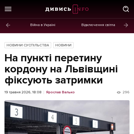
Війна в Україні
Відключення світла
ГОЛОВНЕ
Новини
НОВИНИ СУСПІЛЬСТВА
НОВИНИ
Політика
На пункті перетину
Економіка
кордону на Львівщині
фіксують затримки
Бізнес
Життя
19 травня 2026, 18:08
Ярослав Валько
296
Культура
Афіша