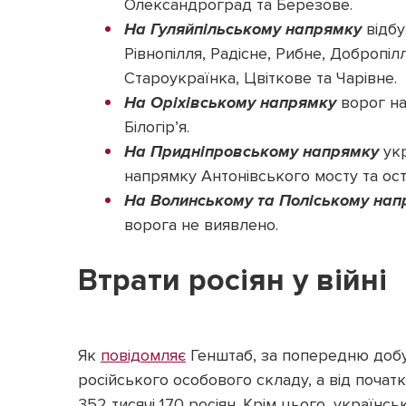
Олександроград та Березове.
На Гуляйпільському напрямку
відбу
Рівнопілля, Радісне, Рибне, Добропі
Староукраїнка, Цвіткове та Чарівне.
На Оріхівському напрямку
ворог на
Білогір’я.
На Придніпровському напрямку
укр
напрямку Антонівського мосту та ост
На Волинському та Поліському на
ворога не виявлено.
Втрати росіян у війні
Як
повідомляє
Генштаб, за попередню доб
російського особового складу, а від поча
352 тисячі 170 росіян. Крім цього, українсь