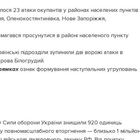
лося 23 атаки окупантів у районах населених пунктів
лля, Оленокостянтинівка, Нове Запоріжжя,
магався просунутися в районі населеного пункту
аїнські підрозділи зупинили дві ворожі атаки в
рова Білогрудий.
прямках
ознак формування наступальних угруповань
у Сили оборони України знищили 920 одиниць
тку повномасштабного вторгнення — близько 1 мільйо
кі військові ліквідовують техніку РФ. Від початку