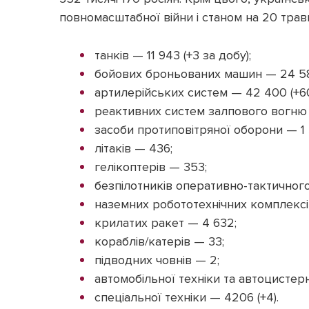
повномасштабної війни і станом на 20 тра
танків — 11 943 (+3 за добу);
бойових броньованих машин — 24 586
артилерійських систем — 42 400 (+60
реактивних систем залпового вогню —
засоби протиповітряної оборони — 1 3
літаків — 436;
гелікоптерів — 353;
безпілотників оперативно-тактичного 
наземних робототехнічних комплексів
крилатих ракет — 4 632;
кораблів/катерів — 33;
підводних човнів — 2;
автомобільної техніки та автоцистерн
спеціальної техніки — 4206 (+4).