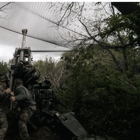
Лонгріди
[email protected]
Рекл
Політика конфіденційност