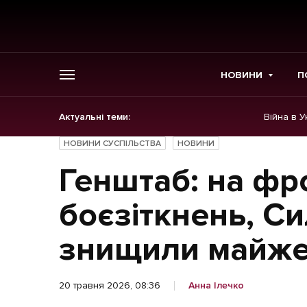
НОВИНИ
П
Актуальні теми:
Війна в У
ГОЛОВНЕ
НОВИНИ СУСПІЛЬСТВА
НОВИНИ
Новини
Генштаб: на фр
Політика
боєзіткнень, С
Економіка
знищили майже
Бізнес
20 травня 2026, 08:36
Анна Ілечко