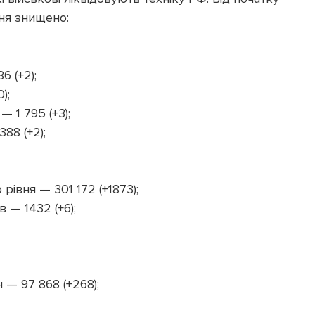
вня знищено:
 (+2);
);
 1 795 (+3);
88 (+2);
рівня — 301 172 (+1873);
 — 1432 (+6);
 — 97 868 (+268);