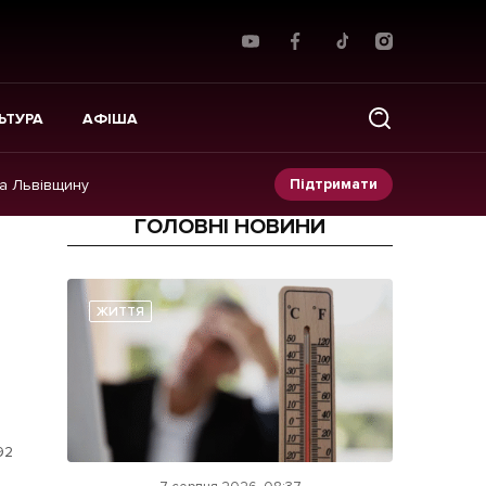
ЬТУРА
АФІША
Підтримати
на Львівщину
ГОЛОВНІ НОВИНИ
Прес-релізи
Фото/Відео
ЖИТТЯ
Made in Lviv
92