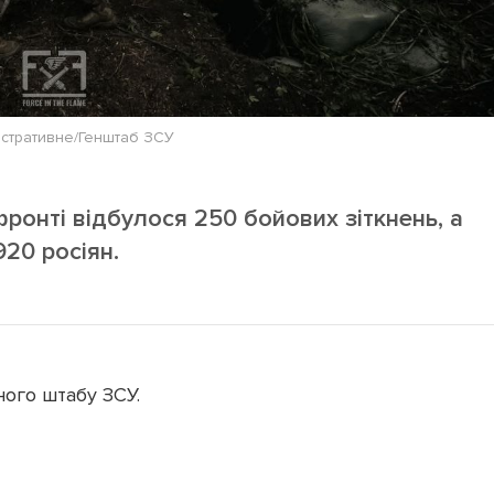
юстративне/Генштаб ЗСУ
фронті відбулося 250 бойових зіткнень, а
20 росіян.
ного штабу ЗСУ.