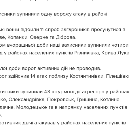
исники зупинили одну ворожу атаку в районі
кі воїни відбили 11 спроб загарбників просунутися в
е, Копанки, Озерне та Діброва.
ом вчорашньої доби наші захисники зупинили чотири
 у районах населених пунктів Різниківка, Крива Лук
ої доби ворог активних дій не проводив.
ог здійснив 14 атак поблизу Костянтинівки, Плещіївк
хисники зупинили 43 штурмові дії агресора у района
ке, Олександрівка, Покровськ, Гришине, Котлине,
дачне, Молодецьке та в напрямку населених пунктів
.
ротивник двічі атакував у районах населених пунктів