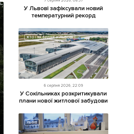
7 серпня 2026, 08:37
У Львові зафіксували новий
температурний рекорд
ХТО І ЯК БУДУЄ У ЛЬВОВІ
ама на сайті
і
6 серпня 2026, 22:09
У Сокільниках розкритикували
плани нової житлової забудови
ЛЬВІВ