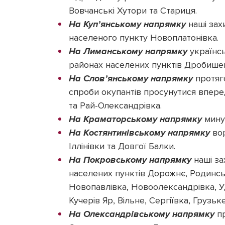
Вовчанські Хутори та Стариця.
На Куп’янському напрямку
наші зах
населеного пункту Новоплатонівка.
На Лиманському напрямку
українсь
районах населених пунктів Дробишев
На Слов’янському напрямку
протяг
спроби окупантів просунутися вперед
та Рай-Олександрівка.
На Краматорському напрямку
минул
На Костянтинівському напрямку
вор
Іллінівки та Довгої Балки.
На Покровському напрямку
наші за
населених пунктів Дорожнє, Родинсь
Новопавлівка, Новоолександрівка, У
Кучерів Яр, Вільне, Сергіївка, Грузьке
На Олександрівському напрямку
п