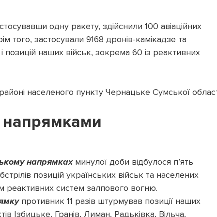
стосувавши одну ракету, здійснили 100 авіаційних
ім того, застосували 9168 дронів-камікадзе та
 і позицій наших військ, зокрема 60 із реактивних
районі населеного пункту Чернацьке Сумської област
а напрямками
ському напрямках
минулої доби відбулося п’ять
бстрілів позицій українських військ та населених
ям реактивних систем залпового вогню.
ямку
противник 11 разів штурмував позиції наших
ів Ізбицьке, Гранів, Лиман, Радьківка, Вільча,