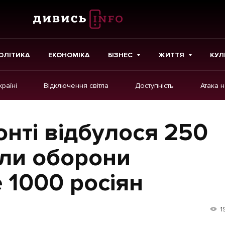
ОЛІТИКА
ЕКОНОМІКА
БІЗНЕС
ЖИТТЯ
КУЛ
країні
Відключення світла
Доступність
Атака 
ІНШЕ
Інтерв'ю
онті відбулося 250
Картки
или оборони
Репортаж
 1000 росіян
Розслідування
Погляди
1
Ініціативи