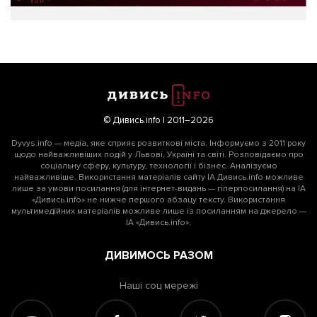
© Дивись.info | 2011–2026
Dyvys.info — медіа, яке сприяє розвиткові міста. Інформуємо з 2011 року
щодо найважливіших подій у Львові, Україні та світі. Розповідаємо про
соціальну сферу, культуру, технології і бізнес. Аналізуємо
найважливіше. Використання матеріалів сайту ІА Дивись.info можливе
лише за умови посилання (для інтернет-видань — гіперпосилання) на ІА
«Дивись.info» не нижче першого абзацу тексту. Використання
мультимедійних матеріалів можливе лише із посиланням на джерело —
ІА «Дивись.info».
ДИВИМОСЬ РАЗОМ
Наші соц мережі