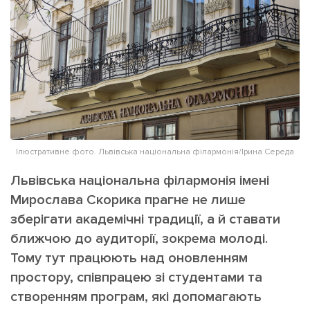
ІНШЕ
Інтерв'ю
Прес-релізи
Картки
Фото/Відео
Репортаж
Made in Lviv
Розслідування
Погляди
Ініціативи
Ілюстративне фото. Львівська національна філармонія/Ірина Середа
Лонгріди
Львівська національна філармонія імені
Мирослава Скорика прагне не лише
зберігати академічні традиції, а й ставати
Зв'язатися з нами
[email protected]
Реклама на сайті
ближчою до аудиторії, зокрема молоді.
Тому тут працюють над оновленням
Політика конфіденційності
простору, співпрацею зі студентами та
створенням програм, які допомагають
Наші соц мережі