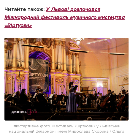
Читайте також:
У Львові розпочався
Міжнародний фестиваль музичного мистецтва
«Віртуози»
Ілюстартивне фото. Фестиваль «Віртуози» у Львівській
національній філармонії імені Мирослава Скорика / Ольга