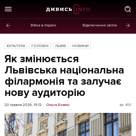
Війна в Україні
Відключення світла
ГОЛОВНЕ
Новини
КУЛЬТУРА
ГОЛОВНІ
ЛЬВІВ
НОВИНИ
Політика
Як змінюється
Економіка
Львівська національна
філармонія та залучає
Бізнес
нову аудиторію
Життя
Культура
20 травня 2026, 19:12
Ольга Бомко
455
Афіша