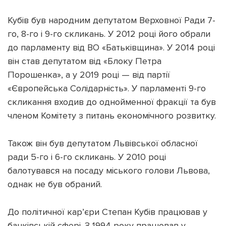
Кубів був народним депутатом Верховної Ради 7-
го, 8-го і 9-го скликань. У 2012 році його обрали
до парламенту від ВО «Батьківщина». У 2014 році
він став депутатом від «Блоку Петра
Порошенка», а у 2019 році — від партії
«Європейська Солідарність». У парламенті 9-го
скликання входив до однойменної фракції та був
членом Комітету з питань економічного розвитку.
Також він був депутатом Львівської обласної
ради 5-го і 6-го скликань. У 2010 році
балотувався на посаду міського голови Львова,
однак не був обраний.
До політичної кар’єри Степан Кубів працював у
банківській сфері. З 1994 року працював у