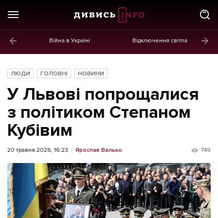
Війна в Україні
Відключення світла
ГОЛОВНЕ
Новини
ЛЮДИ
ГОЛОВНІ
НОВИНИ
Політика
У Львові попрощалися
Економіка
з політиком Степаном
Кубівим
Бізнес
Життя
20 травня 2026, 16:23
Ярослав Валько
749
Культура
Афіша