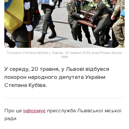
ІНШЕ
Інтерв'ю
Прес-релізи
Картки
Фото/Відео
Репортаж
Made in Lviv
Розслідування
Погляди
Похорон Степана Кубіва у Львові, 20 травня 2026 року/Роман Балук/
ЛМР
Ініціативи
У середу, 20 травня, у Львові відбувся
Лонгріди
похорон народного депутата України
Степана Кубіва.
Зв'язатися з нами
[email protected]
Реклама на сайті
Про це
інформує
пресслужба Львівської міської
Політика конфіденційності
ради.
Наші соц мережі