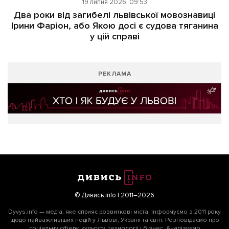
19 липня 2026, 09:53
Два роки від загибелі львівської мовознавиці
Ірини Фаріон, або Якою досі є судова тяганина
у цій справі
РЕКЛАМА
© Дивись.info | 2011–2026
Dyvys.info — медіа, яке сприяє розвиткові міста. Інформуємо з 2011 року
щодо найважливіших подій у Львові, Україні та світі. Розповідаємо про
соціальну сферу, культуру, технології і бізнес. Аналізуємо