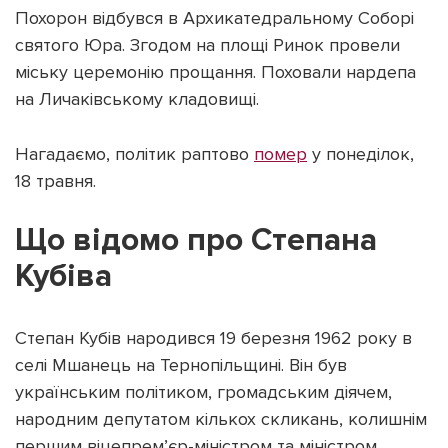
Похорон відбувся в Архикатедральному Соборі
святого Юра. Згодом на площі Ринок провели
міську церемонію прощання. Поховали нардепа
на Личаківському кладовищі.
Підтримати dyvys.info
Нагадаємо, політик раптово
помер
у понеділок,
18 травня.
Що відомо про Степана
Кубіва
Степан Кубів народився 19 березня 1962 року в
селі Мшанець на Тернопільщині. Він був
українським політиком, громадським діячем,
народним депутатом кількох скликань, колишнім
першим віцепрем’єр-міністром та міністром