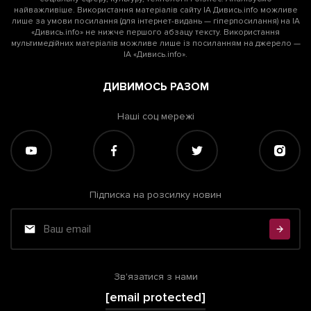
найважливіше. Використання матеріалів сайту ІА Дивись.info можливе
лише за умови посилання (для інтернет-видань — гіперпосилання) на ІА
«Дивись.info» не нижче першого абзацу тексту. Використання
мультимедійних матеріалів можливе лише із посиланням на джерело —
ІА «Дивись.info».
ДИВИМОСЬ РАЗОМ
Наші соц мережі
Підписка на розсилку новин
Зв'язатися з нами
[email protected]