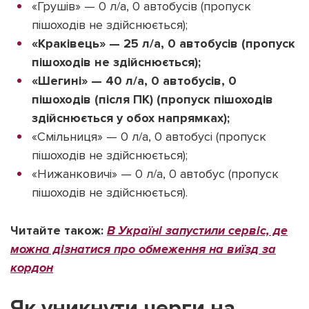
«Грушів» — 0 л/а, 0 автобусів (пропуск
пішоходів не здійснюється);
«Краківець» — 25 л/а, 0 автобусів (пропуск
пішоходів не здійснюється);
«Шегині» — 40 л/а, 0 автобусів, 0
пішоходів (після ПК) (пропуск пішоходів
здійснюється у обох напрямках);
«Смільниця» — 0 л/а, 0 автобусі (пропуск
пішоходів не здійснюється);
«Нижанковичі» — 0 л/а, 0 автобус (пропуск
пішоходів не здійснюється).
Читайте також:
В Україні запустили сервіс, де
можна дізнатися про обмеження на виїзд за
кордон
Як уникнути черги на