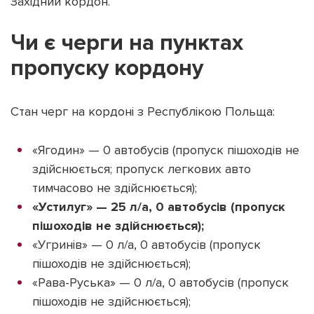
Західний кордон.
Чи є черги на пунктах
пропуску кордону
Підтримати dyvys.info
Стан черг на кордоні з Республікою Польща:
«Ягодин» — 0 автобусів (пропуск пішоходів не
здійснюється; пропуск легкових авто
тимчасово не здійснюється);
«Устилуг» — 25 л/а, 0 автобусів (пропуск
пішоходів не здійснюється);
«Угринів» — 0 л/а, 0 автобусів (пропуск
пішоходів не здійснюється);
«Рава-Руська» — 0 л/а, 0 автобусів (пропуск
пішоходів не здійснюється);