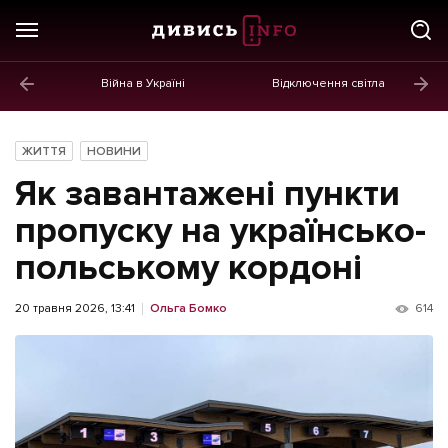
Війна в Україні
Відключення світла
ГОЛОВНЕ
Новини
ЖИТТЯ
НОВИНИ
Політика
Як завантажені пункти
Економіка
пропуску на українсько-
польському кордоні
Бізнес
Життя
20 травня 2026, 13:41
Ольга Бомко
614
Культура
Афіша