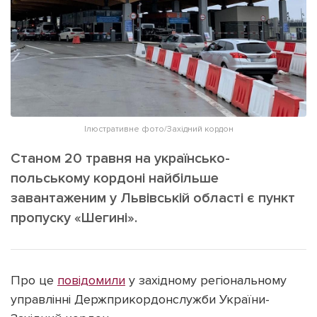
ІНШЕ
Інтерв'ю
Прес-релізи
Картки
Фото/Відео
Репортаж
Made in Lviv
Розслідування
Погляди
Ілюстративне фото/Західний кордон
Ініціативи
Станом 20 травня на українсько-
Лонгріди
польському кордоні найбільше
завантаженим у Львівській області є пункт
пропуску «Шегині».
Зв'язатися з нами
[email protected]
Реклама на сайті
Політика конфіденційності
Про це
повідомили
у західному регіональному
управлінні Держприкордонслужби України-
Наші соц мережі