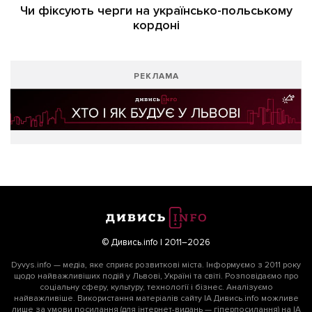
Чи фіксують черги на українсько-польському
кордоні
РЕКЛАМА
© Дивись.info | 2011–2026
Dyvys.info — медіа, яке сприяє розвиткові міста. Інформуємо з 2011 року
щодо найважливіших подій у Львові, Україні та світі. Розповідаємо про
соціальну сферу, культуру, технології і бізнес. Аналізуємо
найважливіше. Використання матеріалів сайту ІА Дивись.info можливе
лише за умови посилання (для інтернет-видань — гіперпосилання) на ІА