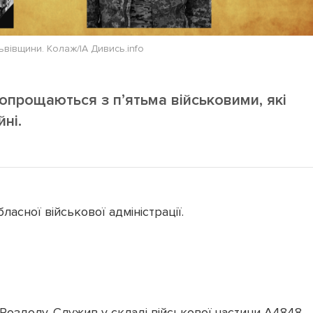
ьвівщини. Колаж/ІА Дивись.info
попрощаються з пʼятьма військовими, які
йні.
асної військової адміністрації.
Роздолу. Служив у складі військової частини А4848,