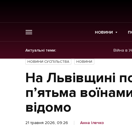
НОВИНИ
П
Актуальні теми:
Війна в У
ГОЛОВНЕ
НОВИНИ СУСПІЛЬСТВА
НОВИНИ
Новини
На Львівщині п
Політика
пʼятьма воїнам
Економіка
відомо
Бізнес
21 травня 2026, 09:26
Анна Ілечко