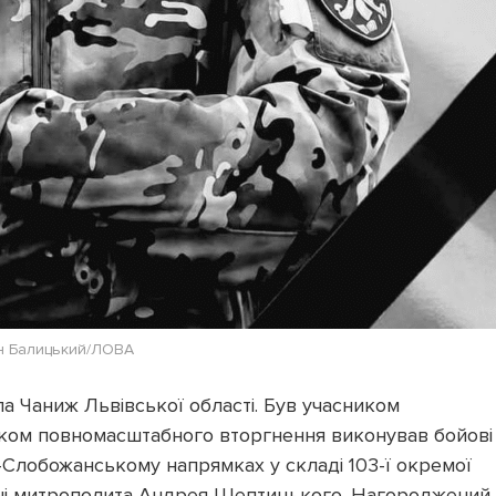
н Балицький/ЛОВА
а Чаниж Львівської області. Був учасником
атком повномасштабного вторгнення виконував бойові
-Слобожанському напрямках у складі 103-ї окремої
ені митрополита Андрея Шептицького. Нагороджений