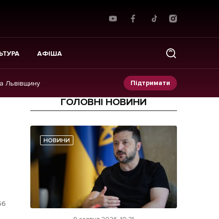
ЬТУРА
АФІША
Підтримати
на Львівщину
ГОЛОВНІ НОВИНИ
Прес-релізи
Фото/Відео
НОВИНИ
Made in Lviv
56