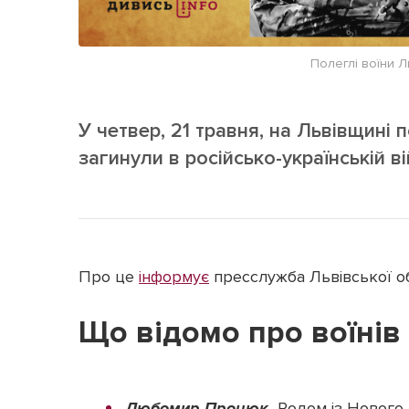
Полеглі воїни Л
У четвер, 21 травня, на Львівщині 
загинули в російсько-українській ві
Про це
інформує
пресслужба Львівської обл
Що відомо про воїнів
Любомир Процюк.
Родом із Нового 