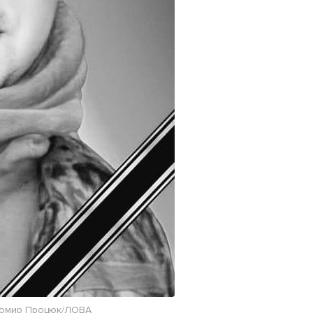
омир Процюк/ЛОВА