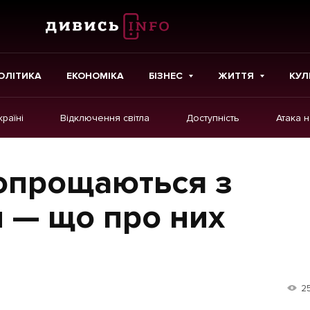
ОЛІТИКА
ЕКОНОМІКА
БІЗНЕС
ЖИТТЯ
КУЛ
країні
Відключення світла
Доступність
Атака 
ІНШЕ
Інтерв'ю
опрощаються з
Картки
и — що про них
Репортаж
Розслідування
Погляди
2
Ініціативи