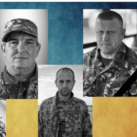
Лонгріди
[email protected]
Рекл
Політика конфіденційност