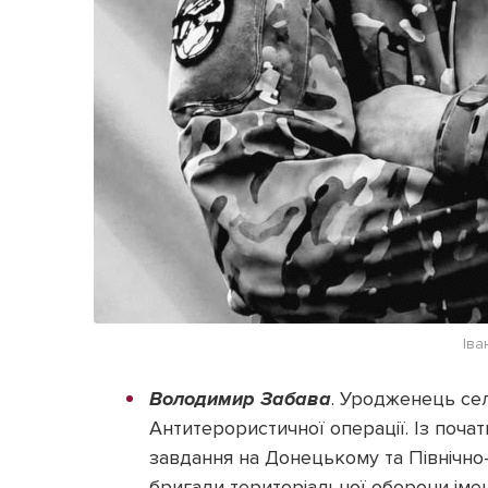
Іва
Володимир Забава
. Уродженець сел
Антитерористичної операції. Із поч
завдання на Донецькому та Північно
бригади територіальної оборони ім