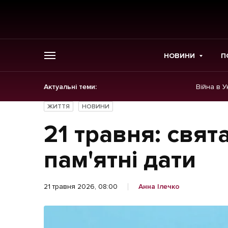
НОВИНИ
П
Актуальні теми:
Війна в У
ГОЛОВНЕ
ЖИТТЯ
НОВИНИ
Новини
21 травня: свят
Політика
пам'ятні дати
Економіка
21 травня 2026, 08:00
Анна Ілечко
Бізнес