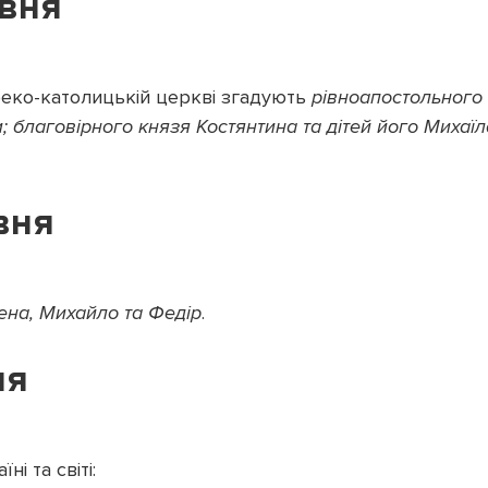
авня
реко-католицькій церкві
згадують
рівноапостольного
; благовірного князя Костянтина та дітей його Михаїл
вня
ена, Михайло та Федір
.
ня
ні та світі: