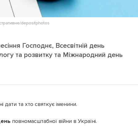
стративне/depositphotos
есіння Господнє, Всесвітній день
іалогу та розвитку та Міжнародний день
і дати та хто святкує іменини.
день
повномасштабної війни в Україні.