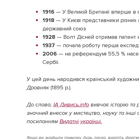
1916
— У Великій Британії вперше в с
1918
— У Києві представники різних 
державний союз
1928
— Волт Дісней отримав патент 
1937
— почала роботу перша експеди
2006
— на референдумі 55,5 % насел
Сербії.
У цей день народився країнський художни
Дровняк
(1895 р.).
До слова,
ІА Дивись.info
вивчає історію та 
значний внесок у мистецтво, науку та інші
посиланням
Видатні
українці.
Якщо ви знайшли помилку, будь ласка, виділіть фрагме