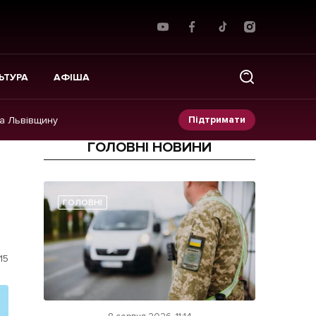
ЬТУРА
АФІША
Підтримати
на Львівщину
ГОЛОВНІ НОВИНИ
Прес-релізи
Фото/Відео
ГОЛОВНІ
Made in Lviv
15