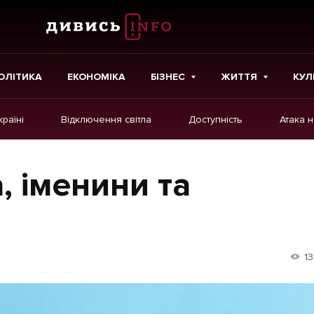
ОЛІТИКА
ЕКОНОМІКА
БІЗНЕС
ЖИТТЯ
КУЛ
країні
Відключення світла
Доступність
Атака 
ІНШЕ
Інтерв'ю
а, іменини та
Картки
Репортаж
Розслідування
13
Погляди
Ініціативи