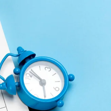
Лонгріди
[email protected]
Рекл
Політика конфіденційност