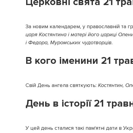
Церковні свята 21 тр
За новим календарем, у православній та г
царя Костянтина і матері його цариці Олени
і Федора, Муромських чудотворців.
В кого іменини 21 тра
Свій День ангела святкують:
Костянтин, Ол
День в історії 21 трав
У цей день сталися такі пам'ятні дати в Украї