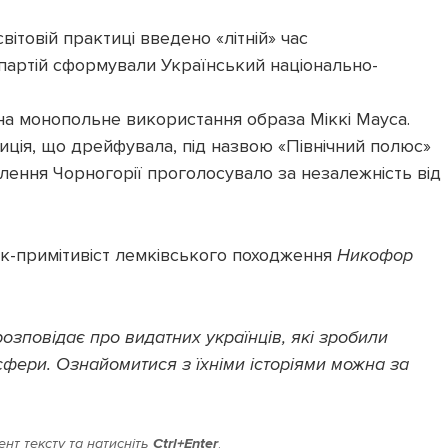
вітовій практиці введено «літній» час
партій сформували Український національно-
на монопольне використання образа Міккі Мауса.
ція, що дрейфувала, під назвою «Північний полюс»
ення Чорногорії проголосувало за незалежність від
к-примітивіст лемківського походження
Никофор
розповідає про видатних українців, які зробили
 сфери. Ознайомитися з їхніми історіями можна за
нт тексту та натисніть
Ctrl+Enter
.