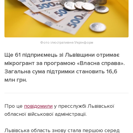
ІНШЕ
Інтерв'ю
Прес-релізи
Картки
Фото/Відео
Репортаж
Made in Lviv
Розслідування
Фото ілюстративне/Укрінформ
Погляди
Ще 61 підприємець зі Львівщини отримає
Ініціативи
мікрогрант за програмою «Власна справа».
Загальна сума підтримки становить 16,6
Лонгріди
млн грн.
Зв'язатися з нами
[email protected]
Реклама на сайті
Про це
повідомили
у пресслужбі Львівської
обласної військової адміністрації.
Політика конфіденційності
Львівська область знову стала першою серед
Наші соц мережі