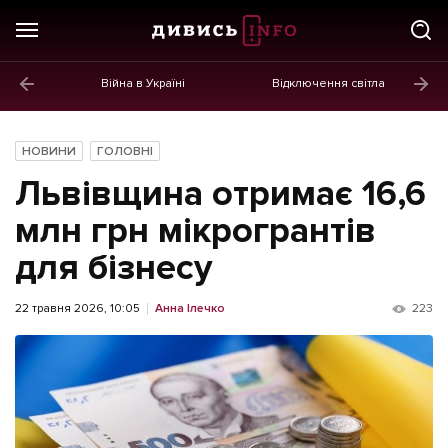
Війна в Україні
Відключення світла
ГОЛОВНЕ
Новини
НОВИНИ
ГОЛОВНІ
Політика
Львівщина отримає 16,6
Економіка
млн грн мікрогрантів
для бізнесу
Бізнес
Життя
22 травня 2026, 10:05
Анна Ілечко
223
Культура
Афіша