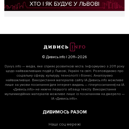
© Дивись.info | 2011–2026
Dyvys.info — медіа, яке сприяє розвиткові міста. Інформуємо з 2011 року
щодо найважливіших подій у Львові, Україні та світі. Розповідаємо про
соціальну сферу, культуру, технології і бізнес. Аналізуємо
найважливіше. Використання матеріалів сайту ІА Дивись.info можливе
лише за умови посилання (для інтернет-видань — гіперпосилання) на ІА
«Дивись.info» не нижче першого абзацу тексту. Використання
мультимедійних матеріалів можливе лише із посиланням на джерело —
ІА «Дивись.info».
ДИВИМОСЬ РАЗОМ
Наші соц мережі