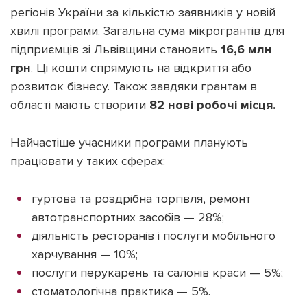
регіонів України за кількістю заявників у новій
хвилі програми. Загальна сума мікрогрантів для
підприємців зі Львівщини становить
16,6 млн
грн
. Ці кошти спрямують на відкриття або
Підтримати dyvys.info
розвиток бізнесу. Також завдяки грантам в
області мають створити
82 нові робочі місця.
Найчастіше учасники програми планують
працювати у таких сферах:
гуртова та роздрібна торгівля, ремонт
автотранспортних засобів — 28%;
діяльність ресторанів і послуги мобільного
харчування — 10%;
послуги перукарень та салонів краси — 5%;
стоматологічна практика — 5%.