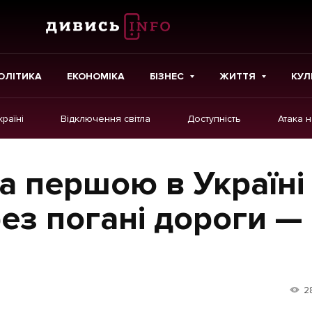
ОЛІТИКА
ЕКОНОМІКА
БІЗНЕС
ЖИТТЯ
КУЛ
країні
Відключення світла
Доступність
Атака 
ІНШЕ
Інтерв'ю
а першою в Україні
Картки
ез погані дороги —
Репортаж
Розслідування
Погляди
2
Ініціативи