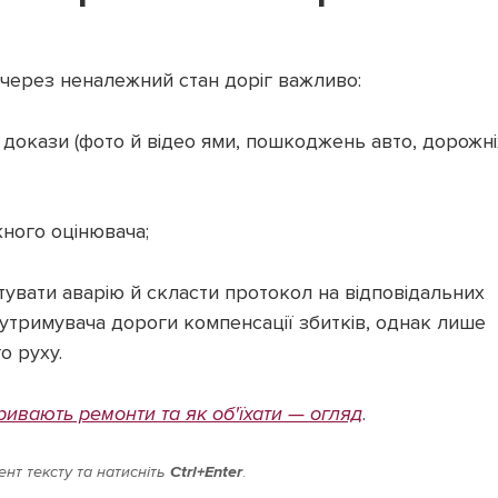
ї через неналежний стан доріг важливо:
докази (фото й відео ями, пошкоджень авто, дорожні
ного оцінювача;
увати аварію й скласти протокол на відповідальних
 утримувача дороги компенсації збитків, однак лише
о руху.
ивають ремонти та як об'їхати — огляд
.
нт тексту та натисніть
Ctrl+Enter
.