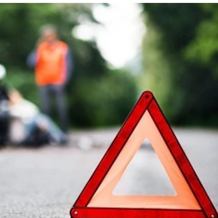
Лонгріди
[email protected]
Рекл
Політика конфіденційност