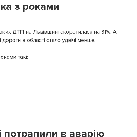
ика з роками
 таких ДТП на Львівщині скоротилася на 31%. А
 дороги в області стало удвічі менше.
оками такі:
і потрапили в аварію