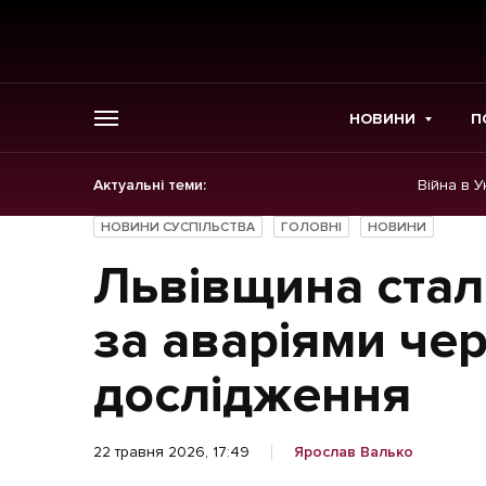
НОВИНИ
П
Актуальні теми:
Війна в У
ГОЛОВНЕ
НОВИНИ СУСПІЛЬСТВА
ГОЛОВНІ
НОВИНИ
Новини
Львівщина стал
Політика
за аваріями чер
Економіка
дослідження
Бізнес
22 травня 2026, 17:49
Ярослав Валько