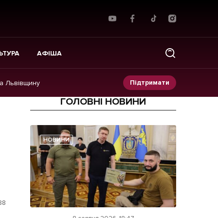
ЬТУРА
АФІША
Підтримати
на Львівщину
ГОЛОВНІ НОВИНИ
Прес-релізи
Фото/Відео
НОВИНИ
Made in Lviv
88