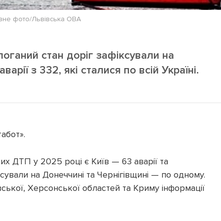
ивне фото/Львівська ОВА
поганий стан доріг зафіксували на
арії з 332, які сталися по всій Україні.
абот».
их ДТП у 2025 році є Київ — 63 аварії та
вали на Донеччині та Чернігівщині — по одному.
вської, Херсонської областей та Криму інформації