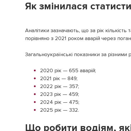
Як змінилася статист
Аналітики зазначають, що за рік кількість
порівняно з 2021 роком аварій через погані
Загальноукраїнські показники за різними р
2020 рік — 655 аварій;
2021 рік — 849;
2022 рік — 357;
2023 рік — 459;
2024 рік — 475;
2025 рік — 332.
Що робити водіям, як