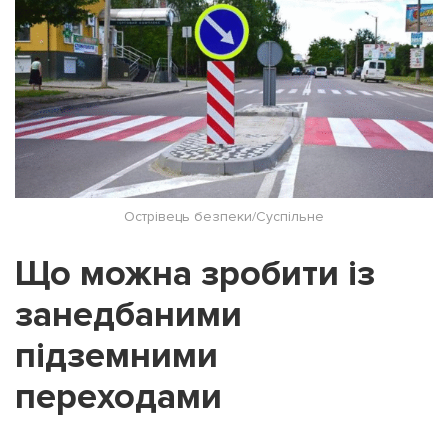
Острівець безпеки/Суспільне
Що можна зробити із
занедбаними
підземними
переходами