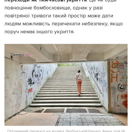
повноцінне бомбосховище, однак у разі
повітряної тривоги такий простір може дати
людям можливість перечекати небезпеку, якщо
поруч немає іншого укриття.
Підземний перехід на вулиці Любінській/Ілечко Анна для ІА