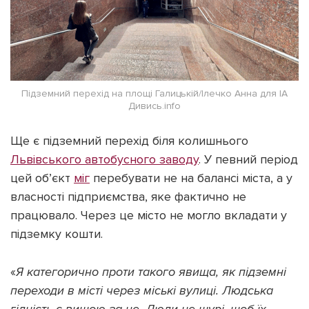
Підземний перехід на площі Галицькій/Ілечко Анна для ІА
Дивись.info
Ще є підземний перехід біля колишнього
Львівського автобусного заводу
. У певний період
цей об’єкт
міг
перебувати не на балансі міста, а у
власності підприємства, яке фактично не
працювало. Через це місто не могло вкладати у
підземку кошти.
«
Я категорично проти такого явища, як підземні
переходи в місті через міські вулиці. Людська
гідність є вищою за це. Люди не щурі, щоб їх