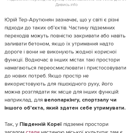
Дивись.info
Юрій Тер-Арутюнян зазначає, що у світі є різні
підходи до таких об’єктів. Частину підземних
переходів можуть повністю закривати або навіть
заливати бетоном, якщо їх утримання надто
дороге і вони не виконують жодної корисної
функції. Водночас в інших містах такі простори
намагаються переосмислювати і пристосовувати
до нових потреб. Якщо простір не
використовують для пішохідного руху, його
можна розглядати як місце для інших функцій:
наприклад, для
велопаркінгу, спортзалу чи
іншого об’єкта, який здатен себе утримувати.
Так, у
Південній Кореї
підземні простори
загалом
стали
частиною міської культури: там є