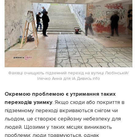
Фахівці очищують підземний перехід на вулиці Любінській/
Ілечко Анна для ІА Дивись.info
Окремою проблемою є утримання таких
переходів узимку
. Якщо сходи або покриття в
підземному переході вкриваються снігом чи
льодом, це створює серйозну небезпеку для
людей. Щозими у таких місцях виникають
проблеми: люди травмуються, однак