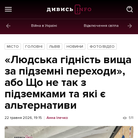
Війна в Україні
Відключення світла
ГОЛОВНЕ
Новини
МІСТО
ГОЛОВНІ
ЛЬВІВ
НОВИНИ
ФОТО/ВІДЕО
Політика
«Людська гідність вища
Економіка
за підземні переходи»,
або Що не так з
Бізнес
підземками та які є
Життя
альтернативи
Культура
Афіша
22 травня 2026, 19:15
Анна Ілечко
511