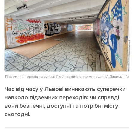
ІНШЕ
Інтерв'ю
Прес-релізи
Картки
Фото/Відео
Репортаж
Made in Lviv
Розслідування
Погляди
Ініціативи
Лонгріди
Підземний перехід на вулиці Любінській/Ілечко Анна для ІА Дивись.info
Час від часу у Львові виникають суперечки
Зв'язатися з нами
навколо підземних переходів: чи справді
[email protected]
Реклама на сайті
вони безпечні, доступні та потрібні місту
сьогодні.
Політика конфіденційності
Наші соц мережі