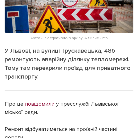
ІНШЕ
Інтерв'ю
Прес-релізи
Картки
Фото/Відео
Репортаж
Made in Lviv
Фото - ілюстративне/з архіву ІА Дивись.info
Розслідування
У Львові, на вулиці Трускавецька, 48б
Погляди
ремонтують аварійну ділянку тепломережі.
Ініціативи
Тому там перекрили проїзд для приватного
Лонгріди
транспорту.
Зв'язатися з нами
Про це
повідомили
у пресслужбі Львівської
[email protected]
Реклама на сайті
міської ради.
Політика конфіденційності
Ремонт відбуватиметься на проїзній частині
Наші соц мережі
дороги.