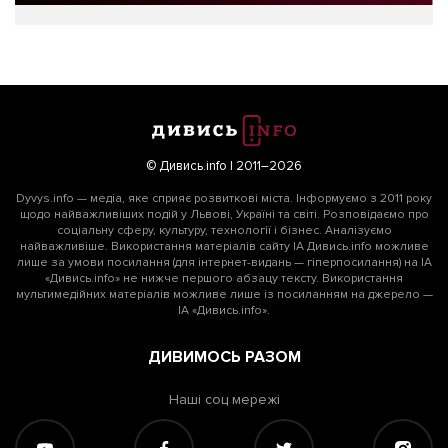
© Дивись.info | 2011–2026
Dyvys.info — медіа, яке сприяє розвиткові міста. Інформуємо з 2011 року
щодо найважливіших подій у Львові, Україні та світі. Розповідаємо про
соціальну сферу, культуру, технології і бізнес. Аналізуємо
найважливіше. Використання матеріалів сайту ІА Дивись.info можливе
лише за умови посилання (для інтернет-видань — гіперпосилання) на ІА
«Дивись.info» не нижче першого абзацу тексту. Використання
мультимедійних матеріалів можливе лише із посиланням на джерело —
ІА «Дивись.info».
ДИВИМОСЬ РАЗОМ
Наші соц мережі