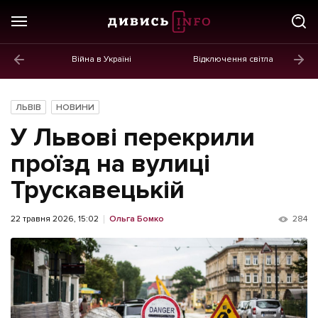
Війна в Україні
Відключення світла
ГОЛОВНЕ
Новини
ЛЬВІВ
НОВИНИ
Політика
У Львові перекрили
Економіка
проїзд на вулиці
Трускавецькій
Бізнес
Життя
22 травня 2026, 15:02
Ольга Бомко
284
Культура
Афіша