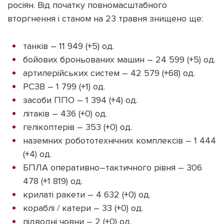
росіян. Від початку повномасштабного
вторгнення і станом на 23 травня знищено ще:
танків – 11 949 (+5) од.
бойових броньованих машин – 24 599 (+5) од.
артилерійських систем – 42 579 (+68) од.
РСЗВ – 1 799 (+1) од.
засоби ППО – 1 394 (+4) од.
літаків – 436 (+0) од.
гелікоптерів – 353 (+0) од.
наземних робототехнічних комплексів – 1 444
(+4) од.
БПЛА оперативно–тактичного рівня – 306
478 (+1 819) од.
крилаті ракети – 4 632 (+0) од.
кораблі / катери – 33 (+0) од.
підводні човни – 2 (+0) од.