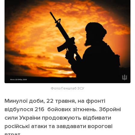
ІНШЕ
Інтерв'ю
Прес-релізи
Картки
Фото/Відео
Репортаж
Made in Lviv
Розслідування
Погляди
Ініціативи
Лонгріди
Фото/Генштаб ЗСУ
Зв'язатися з нами
Минулої доби, 22 травня, на фронті
[email protected]
Реклама на сайті
відбулося 216 бойових зіткнень. Збройні
Політика конфіденційності
сили України продовжують відбивати
російські атаки та завдавати ворогові
Наші соц мережі
втрат.