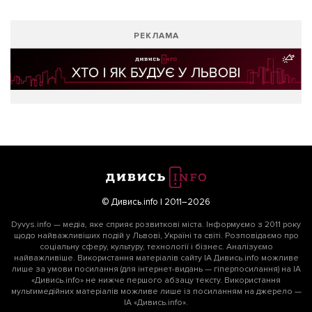
РЕКЛАМА
© Дивись.info | 2011–2026
Dyvys.info — медіа, яке сприяє розвиткові міста. Інформуємо з 2011 року
щодо найважливіших подій у Львові, Україні та світі. Розповідаємо про
соціальну сферу, культуру, технології і бізнес. Аналізуємо
найважливіше. Використання матеріалів сайту ІА Дивись.info можливе
лише за умови посилання (для інтернет-видань — гіперпосилання) на ІА
«Дивись.info» не нижче першого абзацу тексту. Використання
мультимедійних матеріалів можливе лише із посиланням на джерело —
ІА «Дивись.info».