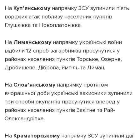
На
Куп’янському
напрямку ЗСУ зупинили п’ять
ворожих атак поблизу населених пунктів
Глушківка та Новоплатонівка.
На
Лиманському
напрямку українські воїни
відбили 12 спроб загарбників просунутися у
районах населених пунктів Торське, Озерне,
Дробишеве, Діброва, Ямпіль та Лиман.
На
Слов’янському
напрямку протягом
вчорашньої доби українські захисники зупинили
три спроби окупантів просунутися вперед у
районах населених пунктів Закітне та Рай-
Олександрівка.
На
Краматорському
напрямку ЗСУ зупинили дві